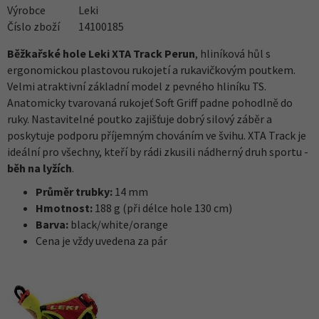
Výrobce
Leki
Číslo zboží
14100185
Běžkařské hole Leki XTA Track Perun
, hliníková hůl s
ergonomickou plastovou rukojetí a rukavičkovým poutkem.
Velmi atraktivní základní model z pevného hliníku TS.
Anatomicky tvarovaná rukojeť Soft Griff padne pohodlně do
ruky. Nastavitelné poutko zajišťuje dobrý silový záběr a
poskytuje podporu příjemným chováním ve švihu. XTA Track je
ideální pro všechny, kteří by rádi zkusili nádherný druh sportu -
běh na lyžích
.
Průměr trubky:
14 mm
Hmotnost:
188 g (při délce hole 130 cm)
Barva:
black/white/orange
Cena je vždy uvedena za pár