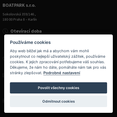
BOATPARK s.r.o.
Sokolovská 359/146 ,
180 00 Praha 8 – Karlín
Otevírací doba
Pondělí
8:00 - 19:00
Používáme cookies
Úterý - Pátek
10:00 - 19:00
Sobota
9:00 - 14:00
Aby web běžel jak má a abychom vám mohli
poskytnout co nejlepší uživatelský zážitek, používáme
+420 284 826 787
cookies. K jejich zpracování potřebujeme váš souhlas.
+420 604 728 042
Děkujeme, že nám ho dáte, pomáháte nám tak pro vás
stránky zlepšovat.
Podrobné nastavení
info@boatpark.cz
www.boatpark.cz
,
www.boatpark.eu
Povolit všechny cookies
Odmítnout cookies