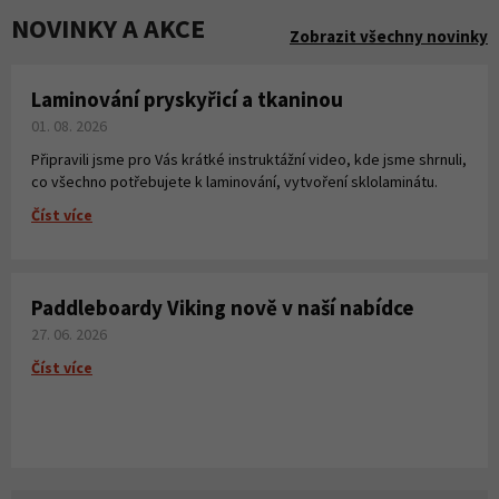
NOVINKY A AKCE
Zobrazit všechny novinky
Laminování pryskyřicí a tkaninou
01. 08. 2026
Připravili jsme pro Vás krátké instruktážní video, kde jsme shrnuli,
co všechno potřebujete k laminování, vytvoření sklolaminátu.
Číst více
Paddleboardy Viking nově v naší nabídce
27. 06. 2026
Číst více