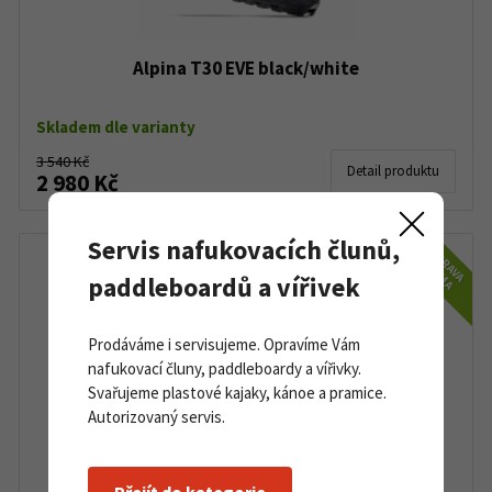
Alpina T30 EVE black/white
Skladem dle varianty
3 540 Kč
Detail produktu
2 980 Kč
Servis nafukovacích člunů,
DOPRAVA
ZDARMA
paddleboardů a vířivek
Prodáváme i servisujeme. Opravíme Vám
nafukovací čluny, paddleboardy a vířivky.
Svařujeme plastové kajaky, kánoe a pramice.
Autorizovaný servis.