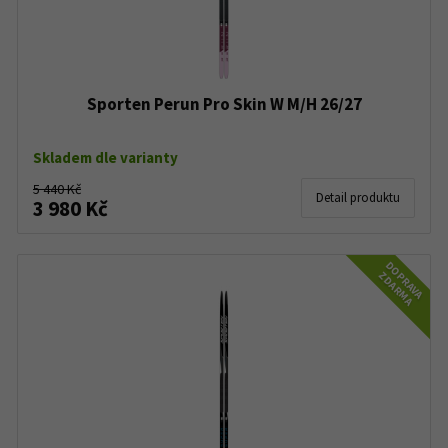
Sporten Perun Pro Skin W M/H 26/27
Skladem dle varianty
5 440 Kč
Detail produktu
3 980 Kč
DOPRAVA
ZDARMA