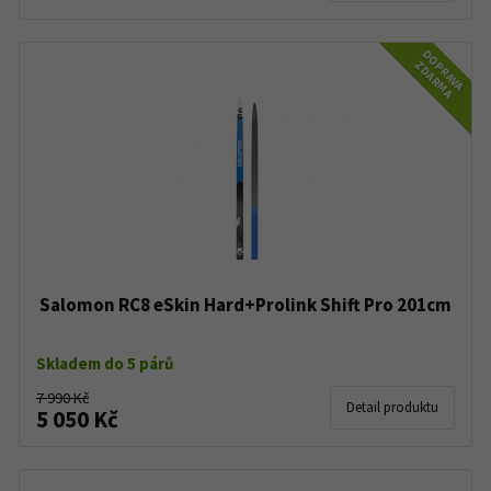
DOPRAVA
ZDARMA
Salomon RC8 eSkin Hard+Prolink Shift Pro 201cm
Skladem do 5 párů
7 990 Kč
Detail produktu
5 050 Kč