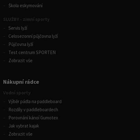
Škola eskymování
SLUŽBY - zimní sporty
Servis lyží
Celosezonní půjčovna lyží
Půjčovna lyží
Test centrum SPORTEN
Zobrazit vše
Nákupní rádce
Vodní sporty
Výběr pádla na paddleboard
Rozdíly v paddleboardech
Porovnání kánoí Gumotex
Jak vybrat kajak
Zobrazit vše