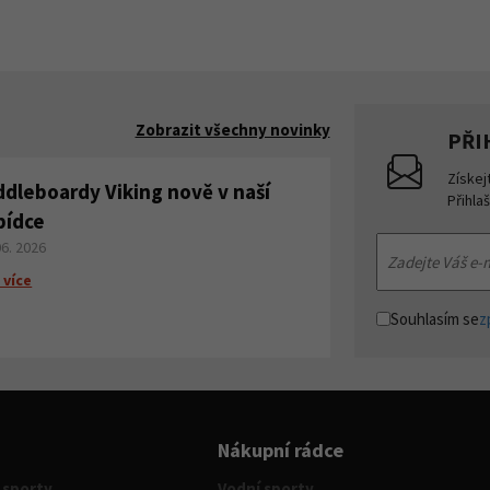
Zobrazit všechny novinky
PŘI
Získej
ddleboardy Viking nově v naší
Přihla
bídce
06. 2026
 více
Souhlasím se
z
Nákupní rádce
 sporty
Vodní sporty