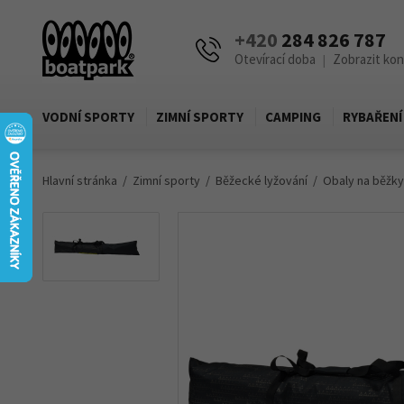
+420
284 826 787
Otevírací doba
Zobrazit ko
|
VODNÍ SPORTY
ZIMNÍ SPORTY
CAMPING
RYBAŘENÍ
Hlavní stránka
Zimní sporty
Běžecké lyžování
Obaly na běžky