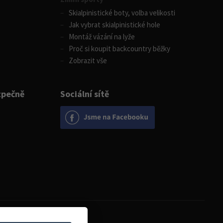
Skialpinistické boty, volba velikosti
Jak vybrat skialpinistické hole
Montáž vázání na lyže
Proč si koupit backcountry běžky
Zobrazit vše
zpečně
Sociální sítě