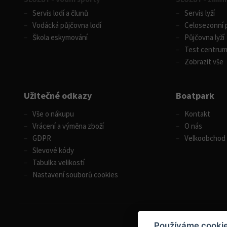
Servis lodí a člunů
Servis lyží
Vodácká půjčovna lodí
Celosezonní p
Škola eskymování
Půjčovna lyží
Test centru
Zobrazit vše
Užitečné odkazy
Boatpark
Vše o nákupu
Kontakt
Vrácení a výměna zboží
O nás
GDPR
Velkoobchod
Slevové kódy
Tabulka velikostí
Nastavení souborů cookies
Používáme cooki