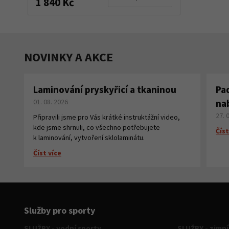
1 840 Kč
NOVINKY A AKCE
Laminování pryskyřicí a tkaninou
Pa
01. 08. 2026
na
27. 
Připravili jsme pro Vás krátké instruktážní video,
kde jsme shrnuli, co všechno potřebujete
Číst
k laminování, vytvoření sklolaminátu.
Číst více
Služby pro sporty
SLUŽBY - vodní sporty
SLUŽBY - zimní