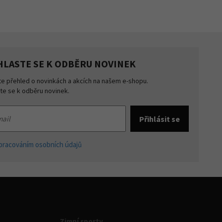
HLASTE SE K ODBĚRU NOVINEK
te přehled o novinkách a akcích na našem e-shopu.
šte se k odběru novinek.
pracováním osobních údajů
Zimní sporty