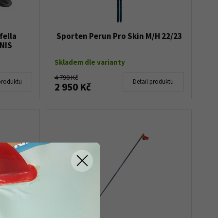
fella
Sporten Perun Pro Skin M/H 22/23
 NIS
Skladem dle varianty
4 790 Kč
produktu
Detail produktu
2 950 Kč