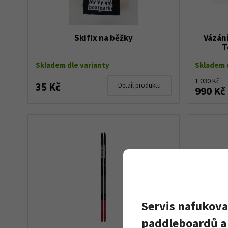
Skifix na běžky
Vázání
T
Skladem dle varianty
Skladem d
1 030 Kč
35 Kč
Detail produktu
990 Kč
Servis nafukova
paddleboardů a 