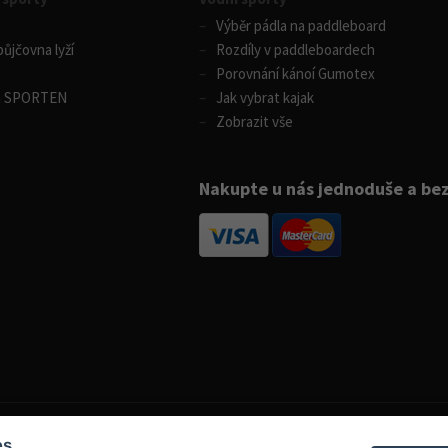
Výběr pádla na paddleboard
ůjčovna lyží
Rozdíly v paddleboardech
Porovnání kánoí Gumotex
m SPORTEN
Jak vybrat kajak
Zobrazit vše
Nakupte u nás jednoduše a be
es