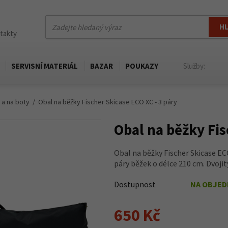
H
ntakty
SERVISNÍ MATERIÁL
BAZAR
POUKAZY
Služby:
 a na boty
Obal na běžky Fischer Skicase ECO XC - 3 páry
Obal na běžky Fis
Obal na běžky Fischer Skicase EC
páry běžek o délce 210 cm. Dvojit
Dostupnost
NA OBJE
650 Kč