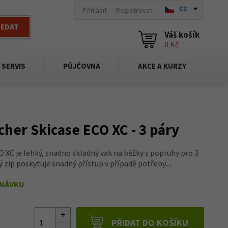
CZ
Přihlásit
Registrovat
LEDAT
Váš košík
0 Kč
SERVIS
PŮJČOVNA
AKCE A KURZY
cher Skicase ECO XC - 3 páry
O XC je lehký, snadno skladný vak na běžky s popruhy pro 3
ý zip poskytuje snadný přístup v případě potřeby....
DNÁVKU
PŘIDAT DO KOŠÍKU