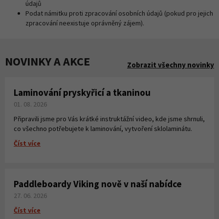
údajů
Podat námitku proti zpracování osobních údajů (pokud pro jejich
zpracování neexistuje oprávněný zájem).
NOVINKY A AKCE
Zobrazit všechny novinky
Laminování pryskyřicí a tkaninou
01. 08. 2026
Připravili jsme pro Vás krátké instruktážní video, kde jsme shrnuli,
co všechno potřebujete k laminování, vytvoření sklolaminátu.
Číst více
Paddleboardy Viking nově v naší nabídce
27. 06. 2026
Číst více