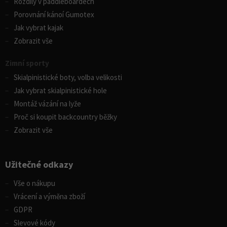
Rozdíly v paddleboardech
Porovnání kánoí Gumotex
Jak vybrat kajak
Zobrazit vše
Zimní sporty
Skialpinistické boty, volba velikosti
Jak vybrat skialpinistické hole
Montáž vázání na lyže
Proč si koupit backcountry běžky
Zobrazit vše
Užitečné odkazy
Vše o nákupu
Vrácení a výměna zboží
GDPR
Slevové kódy