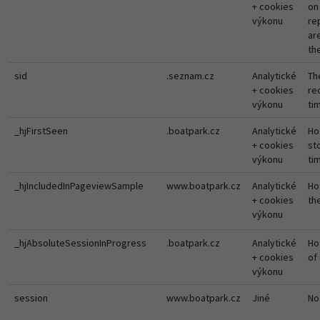
+ cookies
on
výkonu
re
ar
th
sid
.seznam.cz
Analytické
Th
+ cookies
re
výkonu
ti
_hjFirstSeen
.boatpark.cz
Analytické
Hot
+ cookies
st
výkonu
ti
_hjIncludedInPageviewSample
www.boatpark.cz
Analytické
Ho
+ cookies
th
výkonu
_hjAbsoluteSessionInProgress
.boatpark.cz
Analytické
Ho
+ cookies
of 
výkonu
session
www.boatpark.cz
Jiné
No