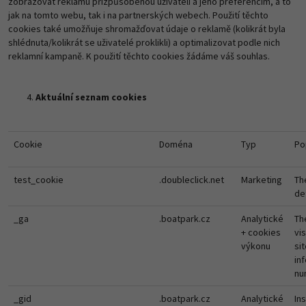
zobrazovat reklamu přizpůsobenou uživateli a jeho preferencím, a to
jak na tomto webu, tak i na partnerských webech. Použití těchto
cookies také umožňuje shromažďovat údaje o reklamě (kolikrát byla
shlédnuta/kolikrát se uživatelé proklikli) a optimalizovat podle nich
reklamní kampaně. K použití těchto cookies žádáme váš souhlas.
Aktuální seznam cookies
Cookie
Doména
Typ
Po
test_cookie
.doubleclick.net
Marketing
Th
de
_ga
.boatpark.cz
Analytické
Th
+ cookies
vi
výkonu
si
in
nu
_gid
.boatpark.cz
Analytické
In