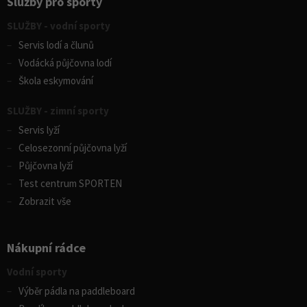
Služby pro sporty
SLUŽBY - vodní sporty
Servis lodí a člunů
Vodácká půjčovna lodí
Škola eskymování
SLUŽBY - zimní sporty
Servis lyží
Celosezonní půjčovna lyží
Půjčovna lyží
Test centrum SPORTEN
Zobrazit vše
Nákupní rádce
Vodní sporty
Výběr pádla na paddleboard