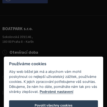
BOATPARK s.r.o.
Sokolovská 359/146 ,
180 00 Praha 8 – Karlín
Otevírací doba
Pondělí
8:00 - 19:00
Používáme cookies
Úterý - Pátek
10:00 - 19:00
Sobota
9:00 - 14:00
Aby web běžel jak má a abychom vám mohli
poskytnout co nejlepší uživatelský zážitek, používáme
+420 284 826 787
cookies. K jejich zpracování potřebujeme váš souhlas.
+420 604 728 042
Děkujeme, že nám ho dáte, pomáháte nám tak pro vás
stránky zlepšovat.
Podrobné nastavení
info@boatpark.cz
www.boatpark.cz
,
www.boatpark.eu
Povolit všechny cookies