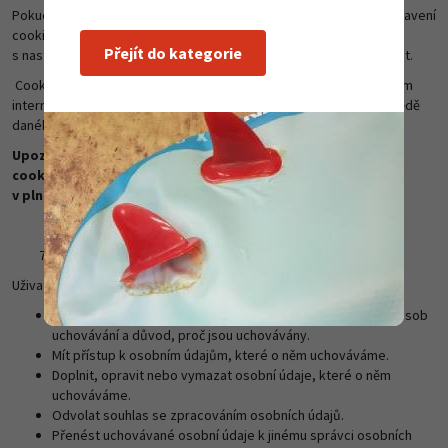
Pokud chcete jako uživatel svůj souhlas odvolat nebo změnit nastavení
cookies,
KLIKNĚTE ZDE
.
Tento odkaz opětovně zobrazuje okno
Přejít do kategorie
s nastavením cookies, kde je možné své předvolby změnit či zrušit.
Cookies může uživatel také zakázat nebo odstranit přímo ve svém
internetovém prohlížeči. Bližší informace jsou k dispozici v nápovědě
daného prohlížeče.
Upozorňujeme ale, že v případě smazání/zákazu některých
cookies přímo v prohlížeči nemusí web pracovat správně a
v plném rozsahu.
Práva uživatele ohledně zpracování osobních údajů
Uživatel má právo:
Znát rozsah osobních údajů, které o něm uchováváme, způsob
uchovávání a důvod, proč jsou uchovávány.
Mít přístup k osobním údajům, které o něm uchováváme.
Doplnit, opravit nebo vymazat osobní údaje, které o něm
uchováváme.
Odvolat souhlas se zpracováním osobních údajů.
Přenést uchovávané osobní údaje k jinému správci osobních