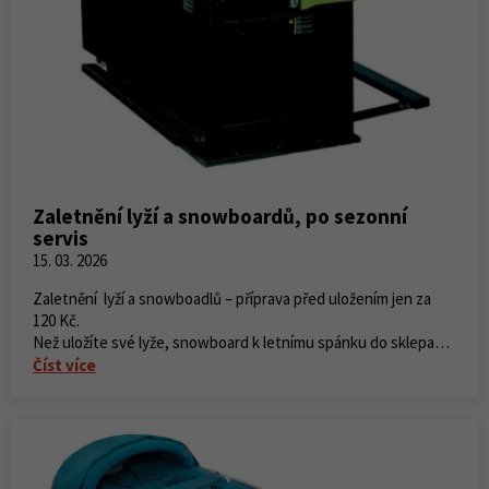
Zaletnění lyží a snowboardů, po sezonní
servis
15. 03. 2026
Zaletnění lyží a snowboadlů – příprava před uložením jen za
120 Kč.
Než uložíte své lyže, snowboard k letnímu spánku do sklepa
nebo na půdu, tak je důležité nezapomenout na zaletnění.
Číst více