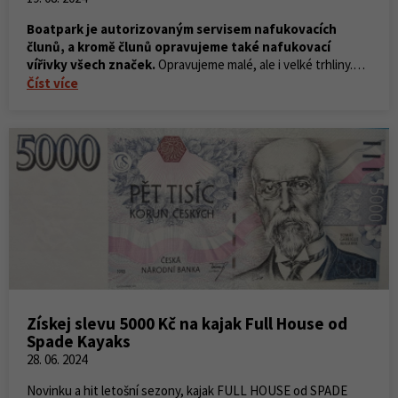
Boatpark je autorizovaným servisem nafukovacích
člunů, a kromě člunů opravujeme také nafukovací
vířivky všech značek.
Opravujeme malé, ale i velké trhliny.
Nejdůležitější je najít místo, kde vzduch uchází. Místo úniku,
Číst více
bývá skryté v místech svaru.
Získej slevu 5000 Kč na kajak Full House od
Spade Kayaks
28. 06. 2024
Novinku a hit letošní sezony, kajak FULL HOUSE od SPADE