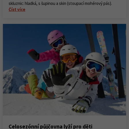
skluznic: hladká, s šupinou a skin (stoupací mohérový pás).
Číst více
Celosezónní půjčovna lyží pro děti