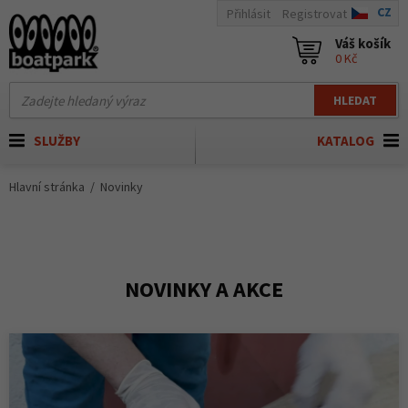
CZ
Přihlásit
Registrovat
Váš košík
0 Kč
HLEDAT
SLUŽBY
KATALOG
Hlavní stránka
Novinky
NOVINKY A AKCE