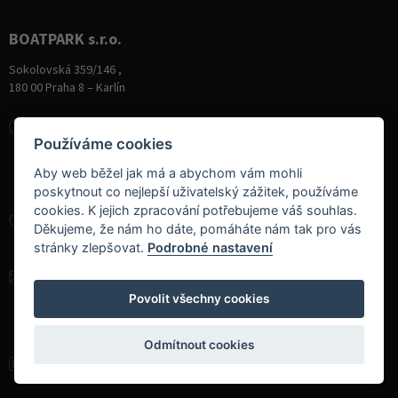
BOATPARK s.r.o.
Sokolovská 359/146 ,
180 00 Praha 8 – Karlín
Otevírací doba
Používáme cookies
Pondělí
8:00 - 19:00
Aby web běžel jak má a abychom vám mohli
Úterý - Pátek
10:00 - 19:00
poskytnout co nejlepší uživatelský zážitek, používáme
Sobota
9:00 - 14:00
cookies. K jejich zpracování potřebujeme váš souhlas.
+420 284 826 787
Děkujeme, že nám ho dáte, pomáháte nám tak pro vás
+420 604 728 042
stránky zlepšovat.
Podrobné nastavení
info@boatpark.cz
www.boatpark.cz
,
www.boatpark.eu
Povolit všechny cookies
Odmítnout cookies