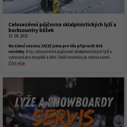
Celosezónní půjčovna skialpinistických lyží a
backcountry běžek
15. 09. 2025
Na zimní sezonu 24/25 jsme pro Vás připravili dvě
novinky
. A to, celosezónní půjčovné skialpinistických lyží a
vybavení pro dospělé a děti. Další novinkou je celosezonní
půjčovna backcountry běžek.
Číst více