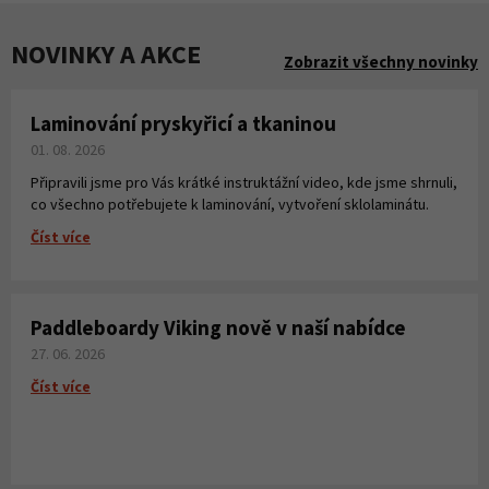
NOVINKY A AKCE
Zobrazit všechny novinky
Laminování pryskyřicí a tkaninou
01. 08. 2026
Připravili jsme pro Vás krátké instruktážní video, kde jsme shrnuli,
co všechno potřebujete k laminování, vytvoření sklolaminátu.
Číst více
Paddleboardy Viking nově v naší nabídce
27. 06. 2026
Číst více