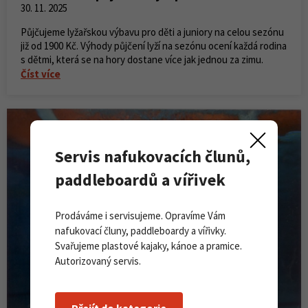
30. 11. 2025
Půjčujeme lyžařskou výbavu pro děti a juniory na celou sezónu
již od 1900 Kč. Výhody půjčení lyží na sezónu ocení každá rodina
s dětmi, která se na hory dostane více jak jednou za zimu.
Číst více
Servis nafukovacích člunů,
paddleboardů a vířivek
Prodáváme i servisujeme. Opravíme Vám
nafukovací čluny, paddleboardy a vířivky.
Svařujeme plastové kajaky, kánoe a pramice.
Autorizovaný servis.