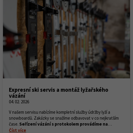
Expresní ski servis a montáž lyžařského
vázání
04. 02. 2026
V našem servisu nabízíme kompletní služby údržby lyží a
snowboardů. Zakázky se snažíme odbavovat v co nejkratším
čase.
Seřízení vázání s protokolem provádíme na
počkání.
Číst více