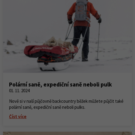
Polární saně, expediční saně neboli pulk
01. 11. 2024
Nově si v naší půjčovně backcountry běžek můžete půjčit také
polární saně, expediční saně neboli pulks.
Číst více