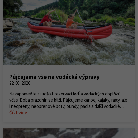
Půjčujeme vše na vodácké výpravy
22. 05. 2026
Nezapomeňte si udělat rezervaci lodí a vodáckých doplňků
včas. Doba prázdnin se blíží. Půjčujeme kánoe, kajaky, rafty, ale
i neopreny, neoprenové boty, bundy, pádla a další vodácké
vybavení. V naší půjčovně najdete nejen lodě, ale i
Číst více
paddleboardy a mořské kajaky.