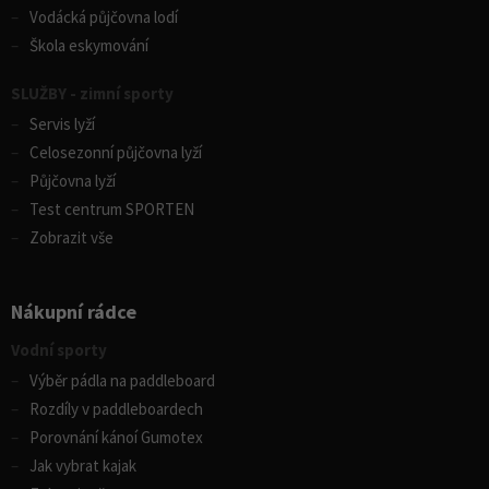
Vodácká půjčovna lodí
Škola eskymování
SLUŽBY - zimní sporty
Servis lyží
Celosezonní půjčovna lyží
Půjčovna lyží
Test centrum SPORTEN
Zobrazit vše
Nákupní rádce
Vodní sporty
Výběr pádla na paddleboard
Rozdíly v paddleboardech
Porovnání kánoí Gumotex
Jak vybrat kajak