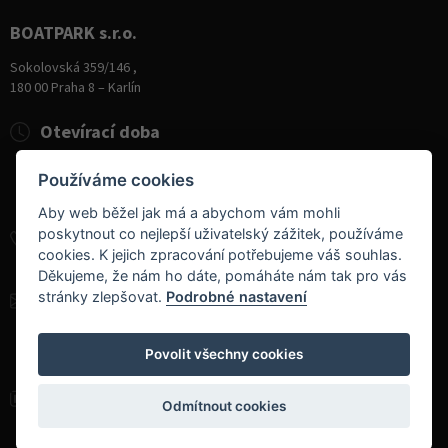
BOATPARK s.r.o.
Sokolovská 359/146 ,
180 00 Praha 8 – Karlín
Otevírací doba
Pondělí
8:00 - 19:00
Používáme cookies
Úterý - Pátek
10:00 - 19:00
Sobota
9:00 - 14:00
Aby web běžel jak má a abychom vám mohli
poskytnout co nejlepší uživatelský zážitek, používáme
+420 284 826 787
cookies. K jejich zpracování potřebujeme váš souhlas.
+420 604 728 042
Děkujeme, že nám ho dáte, pomáháte nám tak pro vás
stránky zlepšovat.
Podrobné nastavení
info@boatpark.cz
www.boatpark.cz
,
www.boatpark.eu
Povolit všechny cookies
Odmítnout cookies