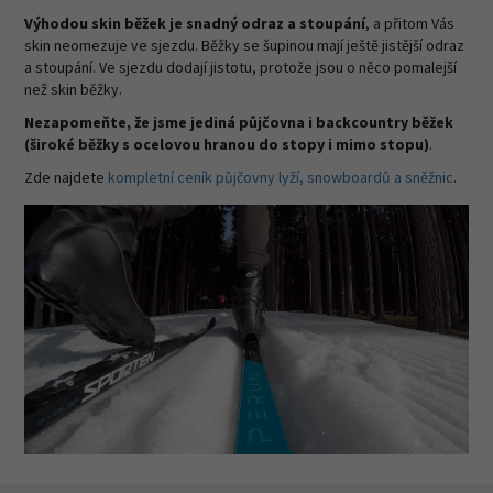
Výhodou skin běžek je snadný odraz a stoupání
, a přitom Vás
skin neomezuje ve sjezdu. Běžky se šupinou mají ještě jistější odraz
a stoupání. Ve sjezdu dodají jistotu, protože jsou o něco pomalejší
než skin běžky.
Nezapomeňte, že jsme jediná půjčovna i backcountry běžek
(široké běžky s ocelovou hranou do stopy i mimo stopu)
.
Zde najdete
kompletní ceník půjčovny lyží, snowboardů a sněžnic
.