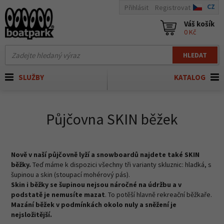
CZ
Přihlásit
Registrovat
Váš košík
0 Kč
HLEDAT
SLUŽBY
KATALOG
Půjčovna SKIN běžek
Nově v naší půjčovně lyží a snowboardů najdete také SKIN
běžky.
Teď máme k dispozici všechny tři varianty skluznic: hladká, s
šupinou a skin (stoupací mohérový pás).
Skin i běžky se šupinou nejsou náročné na údržbu a v
podstatě je nemusíte mazat
. To potěší hlavně rekreační běžkaře.
Mazání běžek v podmínkách okolo nuly a sněžení je
nejsložitější.