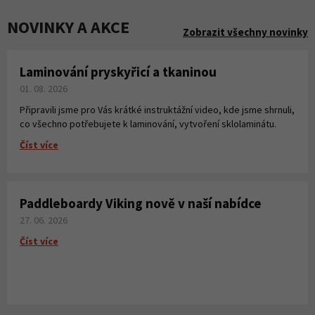
NOVINKY A AKCE
Zobrazit všechny novinky
Laminování pryskyřicí a tkaninou
01. 08. 2026
Připravili jsme pro Vás krátké instruktážní video, kde jsme shrnuli,
co všechno potřebujete k laminování, vytvoření sklolaminátu.
Číst více
Paddleboardy Viking nově v naší nabídce
27. 06. 2026
Číst více