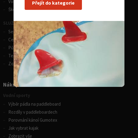
Vodácká půjčovna lodí
Přejít do kategorie
Škola eskymování
SLUŽBY - zimní sporty
Servis lyží
Celosezonní půjčovna lyží
Půjčovna lyží
Test centrum SPORTEN
Zobrazit vše
Nákupní rádce
Vodní sporty
Výběr pádla na paddleboard
Rozdíly v paddleboardech
Porovnání kánoí Gumotex
Jak vybrat kajak
Zobrazit vše