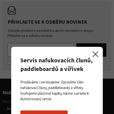
PŘIHLASTE SE K ODBĚRU NOVINEK
Získejte přehled o novinkách a akcích na našem e-shopu.
Přihlašte se k odběru novinek.
Servis nafukovacích člunů,
Souhlasím se
zpracováním osobních údajů
paddleboardů a vířivek
Prodáváme i servisujeme. Opravíme Vám
nafukovací čluny, paddleboardy a vířivky.
Služby pro sporty
Svařujeme plastové kajaky, kánoe a pramice.
Autorizovaný servis.
SLUŽBY - vodní sporty
Servis lodí a člunů