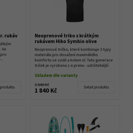
r. rukáv
Neoprenové triko s krátkým
rukávem Hiko Symbio olive
krátkým
. Ve
Neoprenové tričko, které kombinuje 3 typy
 pro
materiálu pro dosažení maximálního
 -
komfortu ve vodě a kolem ní. Tato generace
triček je vyrobena z e.prenu - udržitelnější
verzí...
Skladem dle varianty
2 040 Kč
 produktu
Detail produktu
1 840 Kč