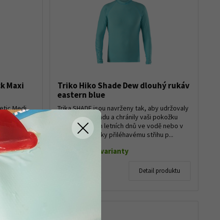
k Maxi
Triko Hiko Shade Dew dlouhý rukáv
eastern blue
etic Medi
Trika SHADE jsou navrženy tak, aby udržovaly
deální
vaše tělo v chladu a chránily vaši pokožku
,
během horkých letních dnů ve vodě nebo v
pečí, jedno
její blízkosti. Díky přiléhavému střihu p...
Skladem dle varianty
1 040 Kč
 produktu
Detail produktu
940 Kč