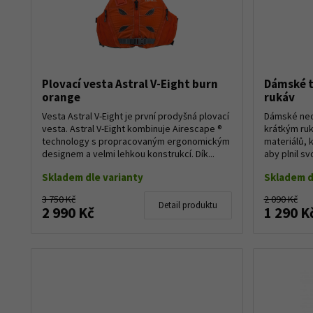
Plovací vesta Astral V-Eight burn
Dámské t
orange
rukáv
Vesta Astral V-Eight je první prodyšná plovací
Dámské neo
vesta. Astral V-Eight kombinuje Airescape ®
krátkým ruk
technology s propracovaným ergonomickým
materiálů, 
designem a velmi lehkou konstrukcí. Dík...
aby plnil sv
Skladem dle varianty
Skladem d
3 750 Kč
2 090 Kč
Detail produktu
2 990 Kč
1 290 K