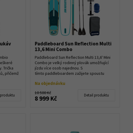
rukáv
Paddleboard Sun Reflection Multi
13,6 Mini Combo
ymbio
Paddleboard Sun Reflection Multi 13,6' Mini
veškeré
Combo je velký rodinný plovák umožňující
. Trička
jízdu více osob najednou. S
lů, přičemž
tímto paddleboardem zažijete spoustu
zábavy.Plovák je dík...
Na objednávku
10 500 Kč
 produktu
Detail produktu
8 999 Kč