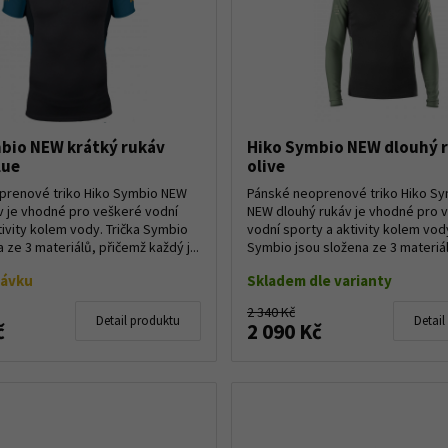
bio NEW krátký rukáv
Hiko Symbio NEW dlouhý 
lue
olive
prenové triko Hiko Symbio NEW
Pánské neoprenové triko Hiko S
v je vhodné pro veškeré vodní
NEW dlouhý rukáv je vhodné pro 
tivity kolem vody. Trička Symbio
vodní sporty a aktivity kolem vody
 ze 3 materiálů, přičemž každý j...
Symbio jsou složena ze 3 materiá
každý j...
návku
Skladem dle varianty
2 340 Kč
Detail produktu
Detail
č
2 090 Kč