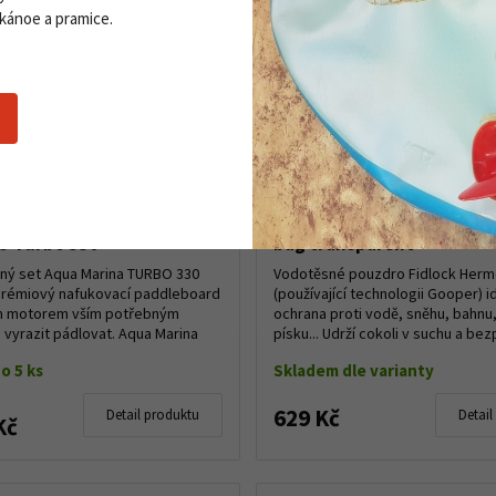
 kánoe a pramice.
ard s motorem Aqua
Vodotěsné pouzdro Fidloc
O Turbo 330
bag transparent
dný set Aqua Marina TURBO 330
Vodotěsné pouzdro Fidlock Herm
 prémiový nafukovací paddleboard
(používající technologii Gooper) i
m motorem vším potřebným
ochrana proti vodě, sněhu, bahnu
vyrazit pádlovat. Aqua Marina
písku... Udrží cokoli v suchu a bez
..
jestli i...
o 5 ks
Skladem dle varianty
629 Kč
Detail produktu
Detail
Kč