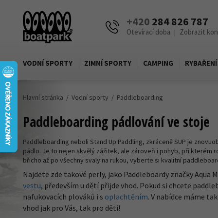
+420
284 826 787
Otevírací doba
Zobrazit ko
|
VODNÍ SPORTY
ZIMNÍ SPORTY
CAMPING
RYBAŘENÍ
Hlavní stránka
Vodní sporty
Paddleboarding
Paddleboarding pádlování ve stoje
Paddleboarding neboli Stand Up Paddling, zkráceně SUP je znovu
pádlo. Je to nejen skvělý zážitek, ale zároveň i pohyb, při kterém 
břicho až po všechny svaly na rukou, vyberte si kvalitní paddleboar
Najdete zde takové perly, jako Paddleboardy značky Aqua M
vestu
, především u dětí přijde vhod. Pokud si chcete paddleb
nafukovacích plováků i s
oplachtěním
. V nabídce máme ta
vhod jak pro Vás, tak pro děti!