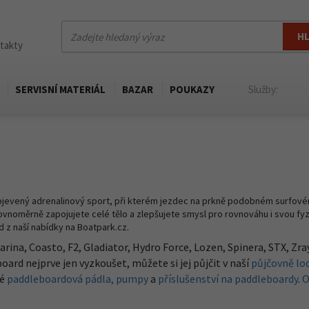
H
ntakty
SERVISNÍ MATERIÁL
BAZAR
POUKAZY
Služby:
objevený adrenalinový sport, při kterém jezdec na prkně podobném surfo
rovnoměrně zapojujete celé tělo a zlepšujete smysl pro rovnováhu i svou fyz
d z naší nabídky na Boatpark.cz.
arina, Coasto, F2, Gladiator, Hydro Force, Lozen, Spinera, STX, Z
oard nejprve jen vyzkoušet, můžete si jej půjčit v naší
půjčovně lod
ké
paddleboardová pádla,
pumpy
a
příslušenství na paddleboardy
.
O