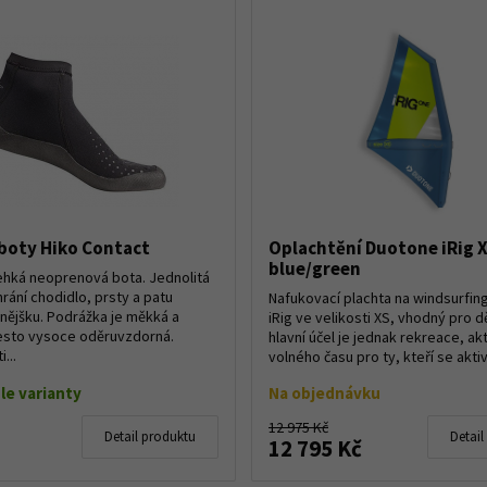
boty Hiko Contact
Oplachtění Duotone iRig X
blue/green
lehká neoprenová bota. Jednolitá
rání chodidlo, prsty a patu
Nafukovací plachta na windsurfin
vnějšku. Podrážka je měkká a
iRig ve velikosti XS, vhodný pro d
esto vysoce oděruvzdorná.
hlavní účel je jednak rekreace, akt
...
volného času pro ty, kteří se aktiv
le varianty
Na objednávku
12 975 Kč
Detail produktu
Detail
12 795 Kč