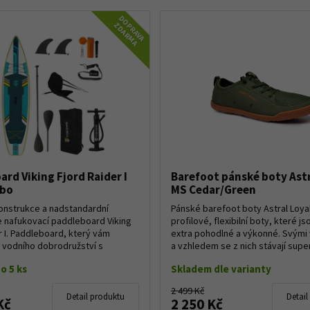
DOPRAVA
ZDARMA
rd Viking Fjord Raider I
Barefoot pánské boty Ast
mbo
MS Cedar/Green
onstrukce a nadstandardní
Pánské barefoot boty Astral Loya
e nafukovací paddleboard Viking
profilové, flexibilní boty, které j
r I. Paddleboard, který vám
extra pohodlné a výkonné. Svými 
 vodního dobrodružství s
a vzhledem se z nich stávají super 
pohod...
o 5 ks
Skladem dle varianty
2 499 Kč
Detail produktu
Detail
Kč
2 250 Kč