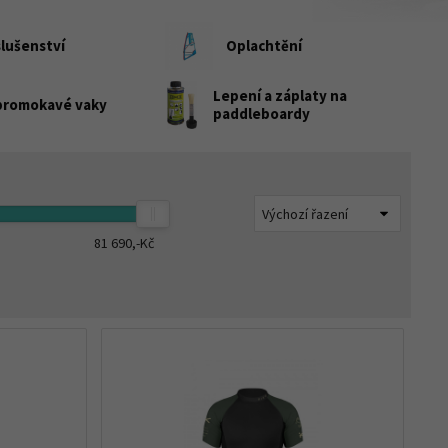
slušenství
Oplachtění
Lepení a záplaty na
romokavé vaky
paddleboardy
81 690,-
Kč