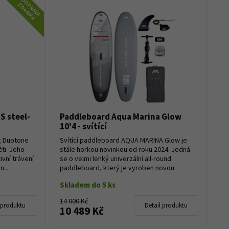
DOPRAVA
ZDARMA
S steel-
Paddleboard Aqua Marina Glow
10'4 - svítící
g Duotone
Svítící paddleboard AQUA MARINA Glow je
ěti. Jeho
stále horkou novinkou od roku 2024. Jedná
ivní trávení
se o velmi lehký univerzální all-round
n...
paddleboard, který je vyroben novou
technologií M...
Skladem do 5 ks
14 000 Kč
 produktu
Detail produktu
10 489 Kč