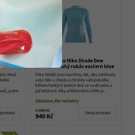
k Medi
Dámské triko Hiko Shade Dew
Women dlouhý rukáv eastern blue
etic Medi
Trika SHADE jsou navrženy tak, aby udržovaly
deální
vaše tělo v chladu a chránily vaši pokožku
,
během horkých letních dnů ve vodě nebo v
pečí, jedno
její blízkosti. Díky přiléhavému střihu p...
Skladem dle varianty
1 040 Kč
 produktu
Detail produktu
940 Kč