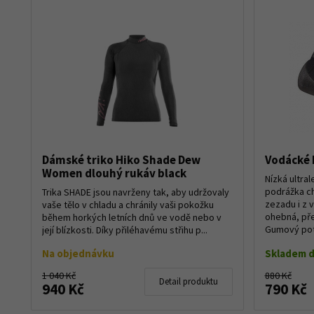
Dámské triko Hiko Shade Dew
Vodácké 
Women dlouhý rukáv black
Nízká ultra
podrážka ch
Trika SHADE jsou navrženy tak, aby udržovaly
zezadu i z 
vaše tělo v chladu a chránily vaši pokožku
ohebná, př
během horkých letních dnů ve vodě nebo v
Gumový poti
její blízkosti. Díky přiléhavému střihu p...
Na objednávku
Skladem d
1 040 Kč
880 Kč
Detail produktu
940 Kč
790 Kč