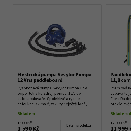
Elektrická pumpa Sevylor Pumpa
Paddleboa
12 V na paddleboard
11,8 co
Vysokotlaká pumpa Sevylor Pumpa 12 V
Prémiová k
připojitelná ke zdroji pomocí 12 V do
výbava to j
autozapalovače. Spolehlivě a rychle
Fjord Raide
nafoukne jak malé, tak i ty největší lodě,
otevře svět
včetně vysokotla...
maximálním 
Skladem
Skladem d
1 999 Kč
12 990 Kč
Detail produktu
1 590 Kč
11 999 