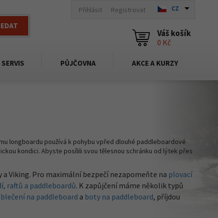
CZ
Přihlásit
Registrovat
LEDAT
Váš košík
0 Kč
SERVIS
PŮJČOVNA
AKCE A KURZY
vému longboardu používá k pohybu vpřed dlouhé paddleboardové
ickou kondici. Abyste posílili svou tělesnou schránku od lýtek přes
ray a Viking. Pro maximální bezpečí nezapomeňte na
plovací
í, raftů a paddleboardů
. K zapůjčení máme několik typů
blečení na paddleboard
a
boty na paddleboard
, příjdou