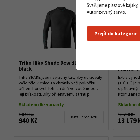
Svařujeme plastové kajaky,
Autorizovaný servis.
Přejít do kategorie
Triko Hiko Shade Dew dlouhý rukáv
Paddlebo
black
Marina G
Trika SHADE jsou navrženy tak, aby udržovaly
Extra výho
vaše tělo v chladu a chránily vaši pokožku
(10’10″) je
během horkých letních dnů ve vodě nebo v
s přídavný
její blízkosti. Díky přiléhavému střihu p...
ktomu hned 
TURBO 330 .
Skladem dle varianty
Skladem d
1 040 Kč
13 750 Kč
Detail produktu
940 Kč
13 179 