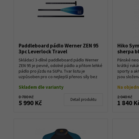
Paddleboard pádlo Werner ZEN 95
Hiko Sym
3pc Leverlock Travel
sherpa b
Skládací 3-dílné paddleboard pádlo Werner
Pánské neo
ZEN 95 je pevné, odolné pádlo a přitom lehké
krátký ruká
pádlo pro jízdu na SUPu. Tvar listu je
sporty a ak
uzpůsoben pro co nejlepší přenos síly bez
jsou složena
zt...
Skladem dle varianty
Na objed
8 780 Kč
2 040 Kč
Detail produktu
5 990 Kč
1 840 K