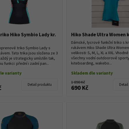
riko Hiko Symbio Lady kr.
Hiko Shade Ultra Women k
Dámské, lycrové funkční triko s 
rukávem Hiko Shade Ultra Women
prenové triko Symbio Lady s
velikosti: S, M, L, XL a XXL. Vhodné
ávem. Tato trika jsou složena ze 3
všechny vodní outdoorové sporty
každý je strategicky umístěn tak,
kiteboarding, wakebo...
ou funkci: přední i zadní pan...
le varianty
Skladem dle varianty
1 090 Kč
Detail produktu
Detail
č
690 Kč