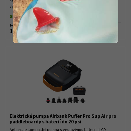
nafukování kajaků, kánoí, člunů, ale i paddleboardů.Pumpa je
vyrobena z recyklovaných a recyklovatelných p...
Skladem
1 350 Kč
Detail produktu
1 160 Kč
Elektrická pumpa Airbank Puffer Pro Sup Air pro
paddleboardy s baterií do 20 psi
Airbank je kompaktní pumpa s vestavěnou baterií a LCD