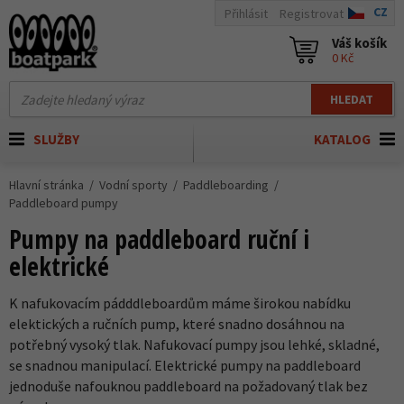
CZ
Přihlásit
Registrovat
Váš košík
0 Kč
HLEDAT
SLUŽBY
KATALOG
Hlavní stránka
Vodní sporty
Paddleboarding
Paddleboard pumpy
Pumpy na paddleboard ruční i
elektrické
K nafukovacím pádddleboardům máme širokou nabídku
elektických a ručních pump, které snadno dosáhnou na
potřebný vysoký tlak. Nafukovací pumpy jsou lehké, skladné,
se snadnou manipulací. Elektrické pumpy na paddleboard
jednoduše nafouknou paddleboard na požadovaný tlak bez