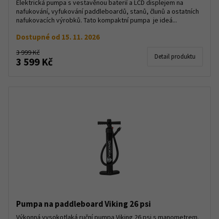
Elektrická pumpa s vestavěnou baterií a LCD displejem na
nafukování, vyfukování paddleboardů, stanů, člunů a ostatních
nafukovacích výrobků. Tato kompaktní pumpa je ideá...
Dostupné od 15. 11. 2026
3 999 Kč
Detail produktu
3 599 Kč
Pumpa na paddleboard Viking 26 psi
Výkonná vysokotlaká ruční pumpa Viking 26 psi s manometrem.