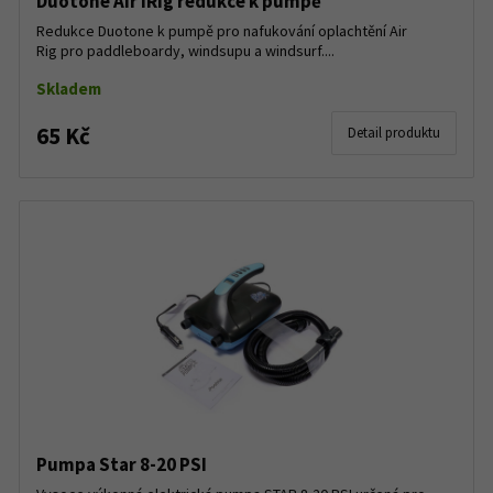
Duotone Air iRig redukce k pumpě
Redukce Duotone k pumpě pro nafukování oplachtění Air
Rig pro paddleboardy, windsupu a windsurf....
Skladem
65 Kč
Detail produktu
Pumpa Star 8-20 PSI