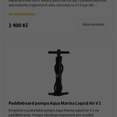
kapacitě 6 000 mA/h. Batery pack má výstup v podobě klasické
autozásuvky (cigaretové auto zásuvky) na 12 V a je tak ...
Na objednávku
2 400 Kč
Detail produktu
Paddleboard pumpa Aqua Marina Liquid Air V 1
Dvojčinná vysokotlaká pumpa Aqua Marina Liquid Air V 1 na
paddleboardy. Pumpa obsahuje manometr pro snadné