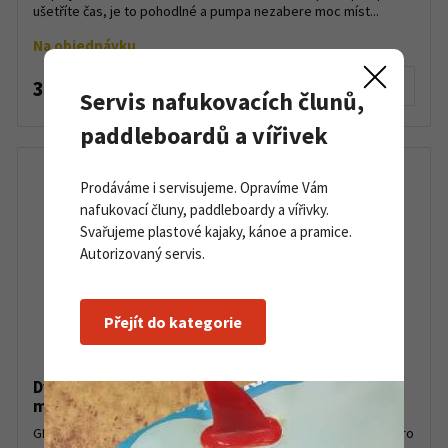
ušetříte čas, je to pohodlné a pumpa nezabere moc míst...
Na objednávku
3 500 Kč
Detail produktu
Servis nafukovacích člunů,
paddleboardů a vířivek
Prodáváme i servisujeme. Opravíme Vám
nafukovací čluny, paddleboardy a vířivky.
Svařujeme plastové kajaky, kánoe a pramice.
Autorizovaný servis.
Přejít do kategorie
Dvojčinná ruční pumpa Scoprega GM 5 s
manometrem
GM5 je spolehlivá a účinná ruční dvojčinná všestranná pumpa pro