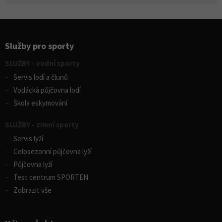
Služby pro sporty
SLUŽBY - vodní sporty
Servis lodí a člunů
Vodácká půjčovna lodí
Škola eskymování
SLUŽBY - zimní sporty
Servis lyží
Celosezonní půjčovna lyží
Půjčovna lyží
Test centrum SPORTEN
Zobrazit vše