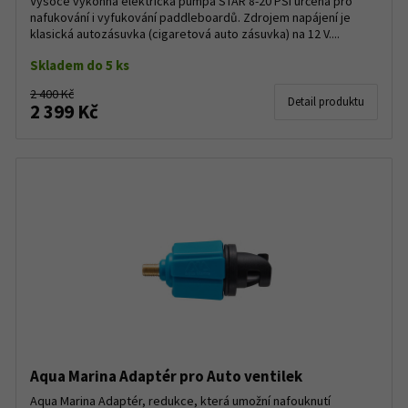
Vysoce výkonná elektrická pumpa STAR 8-20 PSI určená pro
nafukování i vyfukování paddleboardů. Zdrojem napájení je
klasická autozásuvka (cigaretová auto zásuvka) na 12 V....
Skladem do 5 ks
2 400 Kč
Detail produktu
2 399 Kč
Aqua Marina Adaptér pro Auto ventilek
Aqua Marina Adaptér, redukce, která umožní nafouknutí