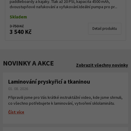
paddleboardy a kajaky. Tlak až 20 PSI, kapacita 4500 mAh,
dvoustupňové nafukování a vyfukování.Ideální pumpa pro pr...
Skladem
3 750 Kč
Detail produktu
3 540 Kč
NOVINKY A AKCE
Zobrazit všechny novinky
Laminování pryskyřicí a tkaninou
01. 08. 2026
Připravili jsme pro Vás krátké instruktážní video, kde jsme shrnuli,
co všechno potřebujete k laminování, vytvoření sklolaminátu.
Číst více