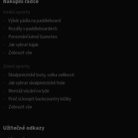
Nákupní rádce
Vodní sporty
Výběr pádla na paddleboard
Rozdíly v paddleboardech
Porovnání kánoí Gumotex
Jak vybrat kajak
Zobrazit vše
Zimní sporty
Skialpinistické boty, volba velikosti
Jak vybrat skialpinistické hole
Montáž vázání na lyže
Proč si koupit backcountry běžky
Zobrazit vše
Užitečné odkazy