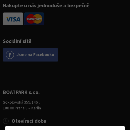
Nakupte u nás jednoduše a bezpečně
Sociální sítě
BOATPARK s.r.o.
Sokolovská 359/146 ,
180 00 Praha 8 – Karlín
Otevírací doba