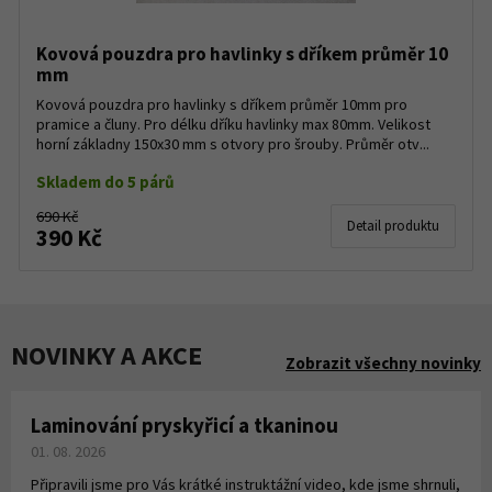
Kovová pouzdra pro havlinky s dříkem průměr 10
mm
Kovová pouzdra pro havlinky s dříkem průměr 10mm pro
pramice a čluny. Pro délku dříku havlinky max 80mm. Velikost
horní základny 150x30 mm s otvory pro šrouby. Průměr otv...
Skladem do 5 párů
690 Kč
Detail produktu
390 Kč
NOVINKY A AKCE
Zobrazit všechny novinky
Laminování pryskyřicí a tkaninou
01. 08. 2026
Připravili jsme pro Vás krátké instruktážní video, kde jsme shrnuli,