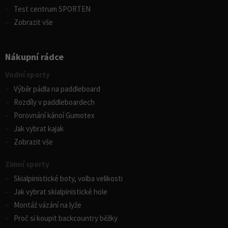
Test centrum SPORTEN
Zobrazit vše
Nákupní rádce
Vodní sporty
Výběr pádla na paddleboard
Rozdíly v paddleboardech
Porovnání kánoí Gumotex
Jak vybrat kajak
Zobrazit vše
Zimní sporty
Skialpinistické boty, volba velikosti
Jak vybrat skialpinistické hole
Montáž vázání na lyže
Proč si koupit backcountry běžky