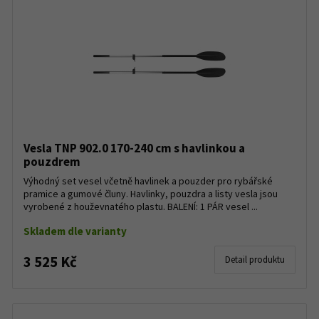
Vesla TNP 902.0 170-240 cm s havlinkou a
pouzdrem
Výhodný set vesel včetně havlinek a pouzder pro rybářské
pramice a gumové čluny. Havlinky, pouzdra a listy vesla jsou
vyrobené z houževnatého plastu. BALENÍ: 1 PÁR vesel ...
Skladem dle varianty
3 525 Kč
Detail produktu