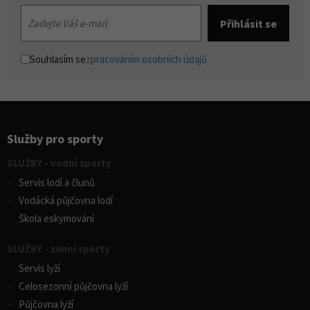
Souhlasím se
zpracováním osobních údajů
Služby pro sporty
SLUŽBY - vodní sporty
Servis lodí a člunů
Vodácká půjčovna lodí
Škola eskymování
SLUŽBY - zimní sporty
Servis lyží
Celosezonní půjčovna lyží
Půjčovna lyží