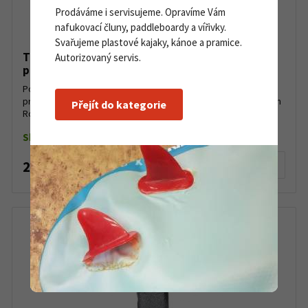
Prodáváme i servisujeme. Opravíme Vám
nafukovací čluny, paddleboardy a vířivky.
Svařujeme plastové kajaky, kánoe a pramice.
TNP pouzdro havlinky pro vesla na čluny a
Autorizovaný servis.
pramice
Polyamidové odolné pouzdro pro havlenku TNP. Pro dřík o
průměru 11 mm. Průměr pouzdra: 20 mm Výška pouzdra: 55 mm
Přejít do kategorie
Rozteč montážních děr: 35 mm Cena za kus....
Skladem do 5 ks
250 Kč
Detail produktu