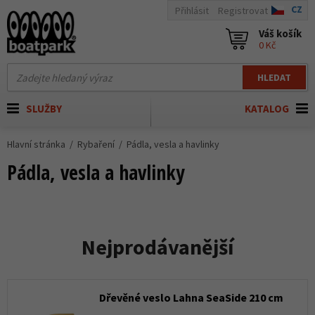
CZ
Přihlásit
Registrovat
Váš košík
0 Kč
HLEDAT
SLUŽBY
KATALOG
Hlavní stránka
Rybaření
Pádla, vesla a havlinky
Pádla, vesla a havlinky
Nejprodávanější
Dřevěné veslo Lahna SeaSide 210 cm