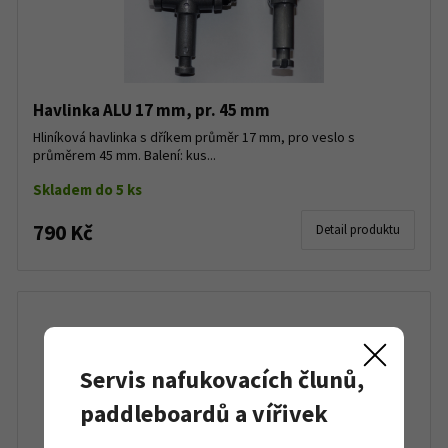
Havlinka ALU 17 mm, pr. 45 mm
Hliníková havlinka s dříkem průměr 17 mm, pro veslo s
průměrem 45 mm. Balení: kus...
Skladem do 5 ks
790 Kč
Detail produktu
Servis nafukovacích člunů,
paddleboardů a vířivek