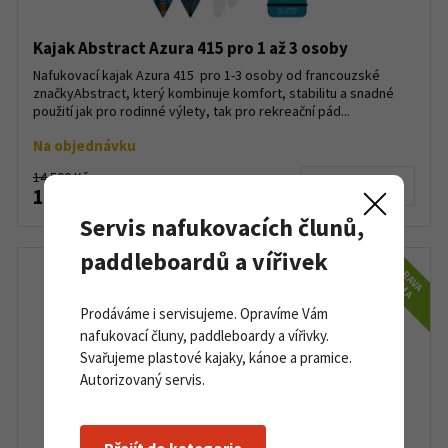
Kajak Abstract Azura 415 pro 1 až 3 osoby
Nafukovací kajak Azura 415 pro 1-3 osoby od francouzské
značkyAbstract, který kombinuje komfort, stabilitu a snadné
použití jak pro rodinné výlety, tak pro rekreační pád...
Na objednávku
14 500 Kč
Detail produktu
13 800 Kč
Servis nafukovacích člunů,
paddleboardů a vířivek
DOPRAVA
ZDARMA
Prodáváme i servisujeme. Opravíme Vám
nafukovací čluny, paddleboardy a vířivky.
Svařujeme plastové kajaky, kánoe a pramice.
Autorizovaný servis.