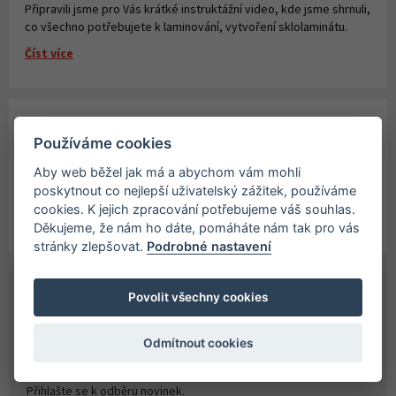
Připravili jsme pro Vás krátké instruktážní video, kde jsme shrnuli,
co všechno potřebujete k laminování, vytvoření sklolaminátu.
Číst více
Paddleboardy Viking nově v naší nabídce
Používáme cookies
27. 06. 2026
Aby web běžel jak má a abychom vám mohli
Číst více
poskytnout co nejlepší uživatelský zážitek, používáme
cookies. K jejich zpracování potřebujeme váš souhlas.
Děkujeme, že nám ho dáte, pomáháte nám tak pro vás
stránky zlepšovat.
Podrobné nastavení
Povolit všechny cookies
PŘIHLASTE SE K ODBĚRU NOVINEK
Odmítnout cookies
Získejte přehled o novinkách a akcích na našem e-shopu.
Přihlašte se k odběru novinek.