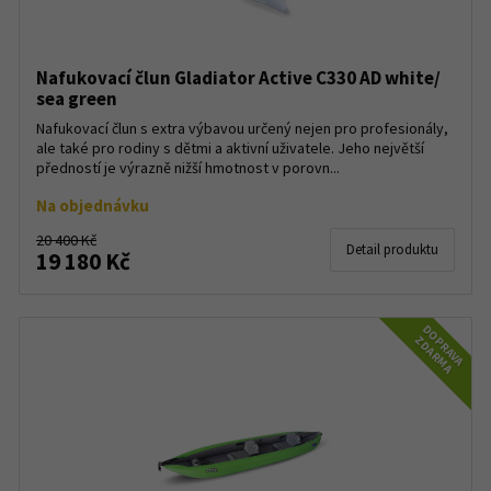
Nafukovací člun Gladiator Active C330 AD white/
sea green
Nafukovací člun s extra výbavou určený nejen pro profesionály,
ale také pro rodiny s dětmi a aktivní uživatele. Jeho největší
předností je výrazně nižší hmotnost v porovn...
Na objednávku
20 400 Kč
Detail produktu
19 180 Kč
DOPRAVA
ZDARMA