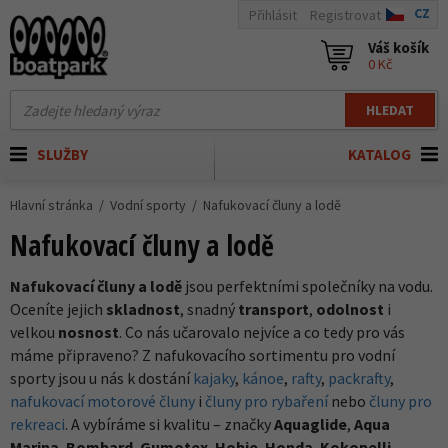
CZ
Přihlásit
Registrovat
Váš košík
0 Kč
HLEDAT
SLUŽBY
KATALOG
Hlavní stránka
Vodní sporty
Nafukovací čluny a lodě
Nafukovací čluny a lodě
Nafukovací čluny a lodě
jsou perfektními společníky na vodu.
Oceníte jejich
skladnost
, snadný
transport
,
odolnost
i
velkou
nosnost
. Co nás učarovalo nejvíce a co tedy pro vás
máme připraveno? Z nafukovacího sortimentu pro vodní
sporty jsou u nás k dostání
kajaky
,
kánoe
,
rafty
,
packrafty
,
nafukovací motorové čluny
i
čluny pro rybaření
nebo
čluny pro
rekreaci
. A vybíráme si kvalitu – značky
Aquaglide
,
Aqua
Marina
,
Bombard
,
Gumotex
,
Hobie
,
Honda
,
Kokopelli
,