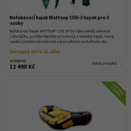
Nafukovací kajak Wattsup COD-3 kayak pro 3
osoby
Nafukovací kajak WATTSUP COD 3P by Vám neměl uniknout
z hledáčku, jestliže hledáte prostorný a skladný kajak, který
vyniká jízdními vlastnostmi a pohodlnými sedačkami. Na...
Dostupné od 30. 11. 2026
13 500 Kč
Detail produktu
12 490 Kč
DOPRAVA
ZDARMA