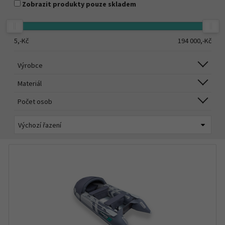
Zobrazit produkty pouze skladem
Rekreační čluny
5,-
Kč
194 000,-
Kč
Rybářské čluny
Výrobce
Materiál
Náhradní díly
Počet osob