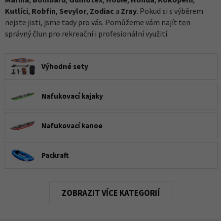
Kutlíci
,
Robfin
,
Sevylor
,
Zodiac
a
Zray
. Pokud si s výběrem
nejste jisti, jsme tady pro vás. Pomůžeme vám najít ten
správný člun pro rekreační i profesionální využití.
Výhodné sety
Nafukovací kajaky
Nafukovací kanoe
Packraft
Rafty
KATEGORIÍ
Motorové čluny