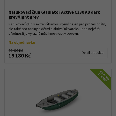
Nafukovací člun Gladiator Active C330 AD dark
grey/light grey
Nafukovací člun s extra výbavou určený nejen pro profesionály,
ale také pro rodiny s dětmi a aktivní uživatele. Jeho největší
předností je výrazně nižší hmotnost v porovn...
Na objednávku
20 400 Kč
Detail produktu
19 180 Kč
DOPRAVA
ZDARMA