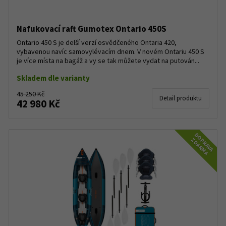
Nafukovací raft Gumotex Ontario 450S
Ontario 450 S je delší verzí osvědčeného Ontaria 420,
vybavenou navíc samovylévacím dnem. V novém Ontariu 450 S
je více místa na bagáž a vy se tak můžete vydat na putován...
Skladem dle varianty
45 250 Kč
Detail produktu
42 980 Kč
DOPRAVA
ZDARMA