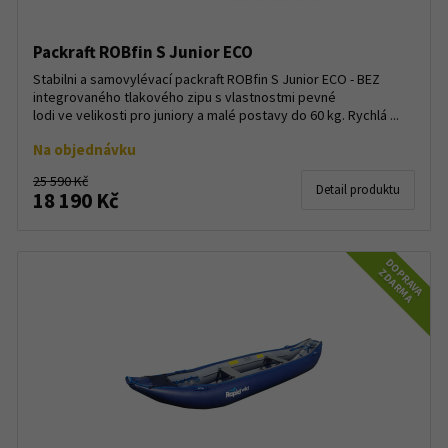
Packraft ROBfin S Junior ECO
Stabilni a samovylévací packraft ROBfin S Junior ECO - BEZ
integrovaného tlakového zipu s vlastnostmi pevné
lodi ve velikosti pro juniory a malé postavy do 60 kg. Rychlá ...
Na objednávku
25 590 Kč
Detail produktu
18 190 Kč
DOPRAVA
ZDARMA