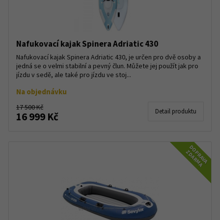
Nafukovací kajak Spinera Adriatic 430
Nafukovací kajak Spinera Adriatic 430, je určen pro dvě osoby a
jedná se o velmi stabilní a pevný člun. Můžete jej použít jak pro
jízdu v sedě, ale také pro jízdu ve stoj...
Na objednávku
17 500 Kč
Detail produktu
16 999 Kč
DOPRAVA
ZDARMA