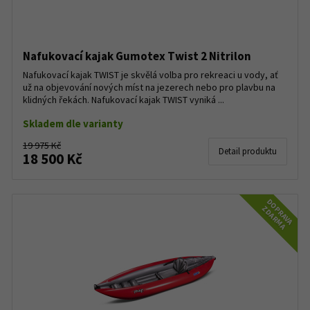
Nafukovací kajak Gumotex Twist 2 Nitrilon
Nafukovací kajak TWIST je skvělá volba pro rekreaci u vody, ať
už na objevování nových míst na jezerech nebo pro plavbu na
klidných řekách. Nafukovací kajak TWIST vyniká ...
Skladem dle varianty
19 975 Kč
Detail produktu
18 500 Kč
DOPRAVA
ZDARMA