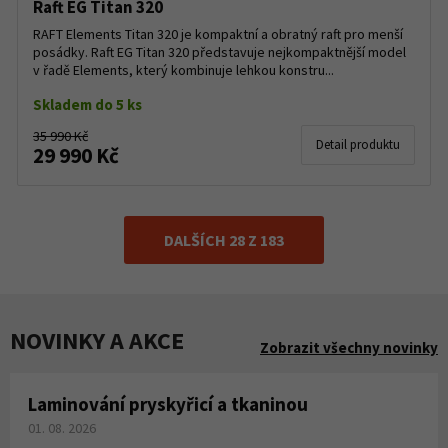
Raft EG Titan 320
RAFT Elements Titan 320 je kompaktní a obratný raft pro menší
posádky. Raft EG Titan 320 představuje nejkompaktnější model
v řadě Elements, který kombinuje lehkou konstru...
Skladem do 5 ks
35 990 Kč
Detail produktu
29 990 Kč
DALŠÍCH 28 Z 183
NOVINKY A AKCE
Zobrazit všechny novinky
Laminování pryskyřicí a tkaninou
01. 08. 2026