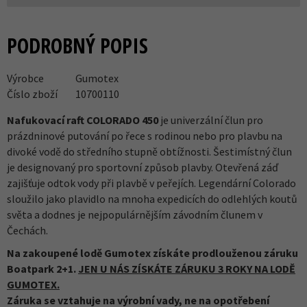
PODROBNÝ POPIS
Výrobce
Gumotex
Číslo zboží
10700110
Nafukovací raft COLORADO 450
je univerzální člun pro
prázdninové putování po řece s rodinou nebo pro plavbu na
divoké vodě do středního stupně obtížnosti. Šestimístný člun
je designovaný pro sportovní způsob plavby. Otevřená záď
zajišťuje odtok vody při plavbě v peřejích. Legendární Colorado
sloužilo jako plavidlo na mnoha expedicích do odlehlých koutů
světa a dodnes je nejpopulárnějším závodním člunem v
Čechách.
Na zakoupené lodě Gumotex získáte prodlouženou záruku
Boatpark 2+1.
JEN U NÁS ZÍSKÁTE ZÁRUKU 3 ROKY NA LODĚ
GUMOTEX.
Záruka se vztahuje na výrobní vady, ne na opotřebení