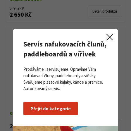
2 980 Kč
Detail produktu
2 650 Kč
Servis nafukovacích člunů,
paddleboardů a vířivek
Prodáváme i servisujeme. Opravíme Vám
nafukovací čluny, paddleboardy a vířivky.
Svařujeme plastové kajaky, kánoe a pramice.
Autorizovaný servis.
Redukce Gumotex Push Push
Přejít do kategorie
Skladem do 5 ks
200 Kč
Detail produktu