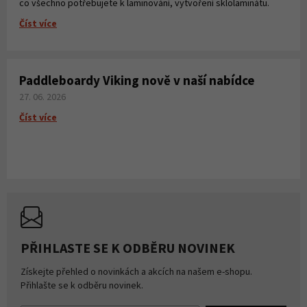
co všechno potřebujete k laminování, vytvoření sklolaminátu.
Číst více
Paddleboardy Viking nově v naší nabídce
27. 06. 2026
Číst více
PŘIHLASTE SE K ODBĚRU NOVINEK
Získejte přehled o novinkách a akcích na našem e-shopu.
Přihlašte se k odběru novinek.