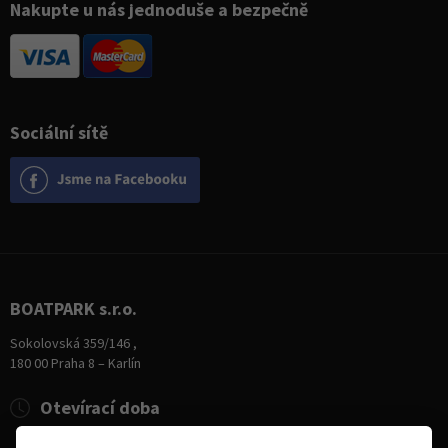
Nakupte u nás jednoduše a bezpečně
Sociální sítě
BOATPARK s.r.o.
Sokolovská 359/146 ,
180 00 Praha 8 – Karlín
Otevírací doba
Pondělí
8:00 - 19:00