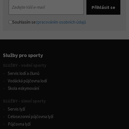
Souhlasím se
zpracováním osobních údajů
Služby pro sporty
SLUŽBY - vodní sporty
Servis lodí a člunů
Vodácká půjčovna lodí
Škola eskymování
SLUŽBY - zimní sporty
Servis lyží
Celosezonní půjčovna lyží
Půjčovna lyží