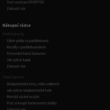
Test centrum SPORTEN
Zobrazit vše
Nákupní rádce
Vodní sporty
Výběr pádla na paddleboard
Rozdíly v paddleboardech
Porovnání kánoí Gumotex
Jak vybrat kajak
Zobrazit vše
Zimní sporty
Skialpinistické boty, volba velikosti
Jak vybrat skialpinistické hole
Montáž vázání na lyže
Proč si koupit backcountry běžky
Zobrazit vše