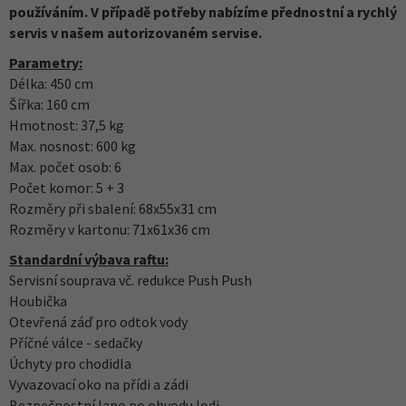
používáním. V případě potřeby nabízíme přednostní a rychlý
servis v našem autorizovaném servise.
Parametry:
Délka: 450 cm
Šířka: 160 cm
Hmotnost: 37,5 kg
Max. nosnost: 600 kg
Max. počet osob: 6
Počet komor: 5 + 3
Rozměry při sbalení: 68x55x31 cm
Rozměry v kartonu: 71x61x36 cm
Standardní výbava raftu:
Servisní souprava vč. redukce Push Push
Houbička
Otevřená záď pro odtok vody
Příčné válce - sedačky
Úchyty pro chodidla
Vyvazovací oko na přídi a zádi
Bezpečnostní lano po obvodu lodi