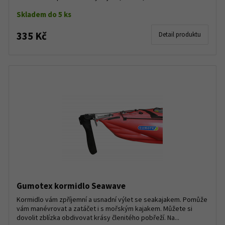
Skladem do 5 ks
335 Kč
Detail produktu
Gumotex kormidlo Seawave
Kormidlo vám zpříjemní a usnadní výlet se seakajakem. Pomůže
vám manévrovat a zatáčet i s mořským kajakem. Můžete si
dovolit zblízka obdivovat krásy členitého pobřeží. Na...