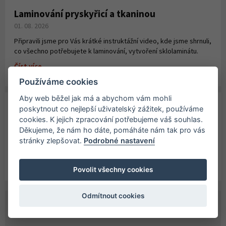
Laminování pryskyřicí a tkaninou
01. 08. 2026
Připravili jsme pro Vás krátké instruktážní video, kde jsme shrnuli,
co všechno potřebujete k laminování, vytvoření sklolaminátu.
Číst více
Používáme cookies
Aby web běžel jak má a abychom vám mohli
Paddleboardy Viking nově v naší nabídce
poskytnout co nejlepší uživatelský zážitek, používáme
cookies. K jejich zpracování potřebujeme váš souhlas.
27. 06. 2026
Děkujeme, že nám ho dáte, pomáháte nám tak pro vás
Číst více
stránky zlepšovat.
Podrobné nastavení
Povolit všechny cookies
Odmítnout cookies