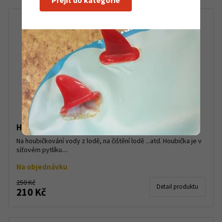
Přejít do kategorie
Houbička v síťce
Na houbičkování vody z lodě, na čištění lodě ...atd. Houbička je v
síťovém pytlíku....
Na objednávku
250 Kč
Detail produktu
210 Kč