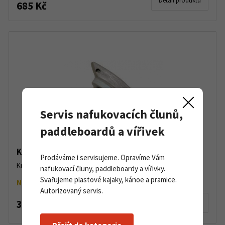
Detail produktu
685 Kč
Servis nafukovacích člunů,
paddleboardů a vířivek
Krytka ventilu Gumotex Push Push
Prodáváme i servisujeme. Opravíme Vám
Krytka nafukovacího ventilu Gumotex Push Push.Balení: 1 kus...
nafukovací čluny, paddleboardy a vířivky.
Svařujeme plastové kajaky, kánoe a pramice.
Na objednávku
Autorizovaný servis.
375 Kč
Detail produktu