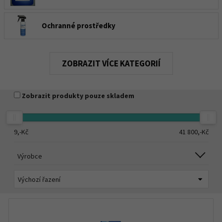
Ochranné prostředky
Ventily, víčka, klíče
KATEGORIÍ
Úchyty, očka, šrouby
Zobrazit produkty pouze skladem
Kormidla
9,-
Kč
41 800,-
Kč
Sedačky a opěrky
Výrobce