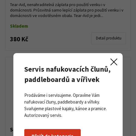
Tear-Aid, nenahraditelná záplata pro použití venku i v
domácnosti. Průsvitná samo lepící záplata pro použití venku i v
domácnosti ve vodotěsném obalu. Tear-Aid je jedi...
Skladem
380 Kč
Detail produktu
Servis nafukovacích člunů,
paddleboardů a vířivek
Prodáváme i servisujeme. Opravíme Vám
nafukovací čluny, paddleboardy a vířivky.
Svařujeme plastové kajaky, kánoe a pramice.
Autorizovaný servis.
Servisní souprava TEAR AID typ B 30x8 cm