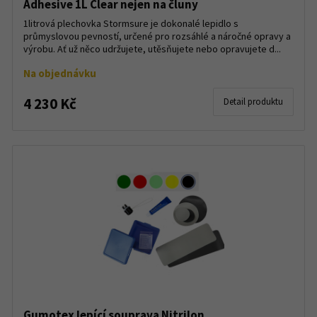
Adhesive 1L Clear nejen na čluny
1litrová plechovka Stormsure je dokonalé lepidlo s
průmyslovou pevností, určené pro rozsáhlé a náročné opravy a
výrobu. Ať už něco udržujete, utěsňujete nebo opravujete d...
Na objednávku
4 230 Kč
Detail produktu
Gumotex lepící souprava Nitrilon