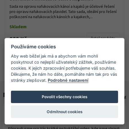
Sada na opravu nafukovacích kánoí a kajaků je účelové řešení
pro opravu nafukovacích plavidel. Tato sada, ideální pro řešení
poškození na nafukovacích kánoích a kajakech,...
Skladem
298 Kč
Detail produktu
Používáme cookies
Aby web běžel jak má a abychom vám mohli
poskytnout co nejlepší uživatelský zážitek, používáme
DALŠÍCH 15
cookies. K jejich zpracování potřebujeme váš souhlas.
Děkujeme, že nám ho dáte, pomáháte nám tak pro vás
stránky zlepšovat.
Podrobné nastavení
NOVINKY A AKCE
Zobrazit všechny novinky
Povolit všechny cookies
Odmítnout cookies
Laminování pryskyřicí a tkaninou
01. 08. 2026
Připravili jsme pro Vás krátké instruktážní video, kde jsme shrnuli,