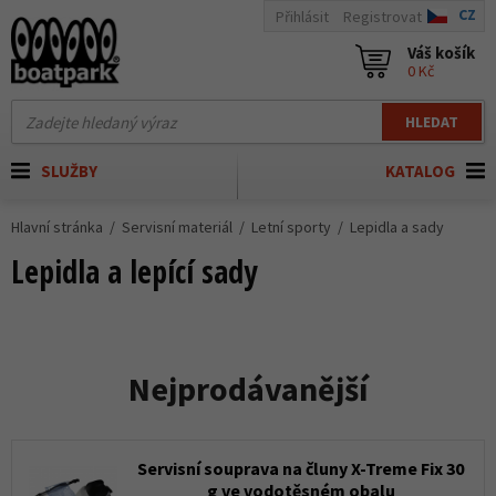
CZ
Přihlásit
Registrovat
Váš košík
0 Kč
HLEDAT
SLUŽBY
KATALOG
Hlavní stránka
Servisní materiál
Letní sporty
Lepidla a sady
Lepidla a lepící sady
Nejprodávanější
Servisní souprava na čluny X-Treme Fix 30
g ve vodotěsném obalu