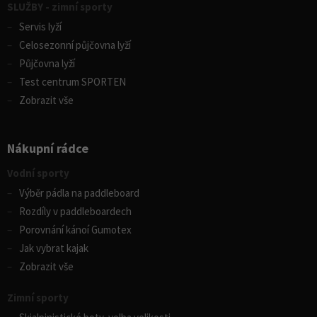
SLUŽBY - zimní sporty
Servis lyží
Celosezonní půjčovna lyží
Půjčovna lyží
Test centrum SPORTEN
Zobrazit vše
Nákupní rádce
Vodní sporty
Výběr pádla na paddleboard
Rozdíly v paddleboardech
Porovnání kánoí Gumotex
Jak vybrat kajak
Zobrazit vše
Zimní sporty