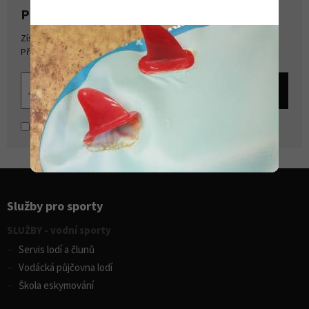
PŘIHLASTE SE K ODBĚRU NOVINEK
Získejte přehled o novinkách a akcích na našem e-shopu.
Přihlašte se k odběru novinek.
Souhlasím se
zpracováním osobních údajů
Služby pro sporty
SLUŽBY - vodní sporty
Servis lodí a člunů
Vodácká půjčovna lodí
Škola eskymování