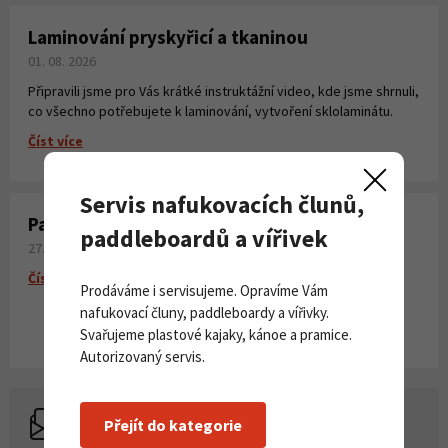
Laminování pryskyřicí a tkaninou
01. 08. 2026
Připravili jsme pro Vás krátké instruktážní video, kde jsme shrnuli,
co všechno potřebujete k laminování, vytvoření sklolaminátu.
Číst více
Servis nafukovacích člunů,
Paddleboardy Viking nově v naší nabídce
paddleboardů a vířivek
27. 06. 2026
Číst více
Prodáváme i servisujeme. Opravíme Vám
nafukovací čluny, paddleboardy a vířivky.
Svařujeme plastové kajaky, kánoe a pramice.
Autorizovaný servis.
Přejít do kategorie