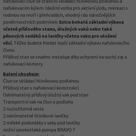
nafukovací člun se stabilní skládací hliníkovou podlahou a
nafukovacím kýlem. Ideální volba pro aktivní jízdu, rekreaci s
rodinou na moři i přehradách, vhodný i do náročnějších
povětrnostních podmínek.
Extra bohatá základní výbava
včetně příďového stanu, úložných vaků nebo také
pěnových sedáků na lavičky včetna vaku pro uložení
věcí.
Těžko budete hledat lepší základní výbavu nafukovacího
člunu.
Příďový stan se snadno instaluje díky uchycení na suchý zip a
nafukovací komory.
Balení obsahuje:
Člun se skládací hliníkovou podlahou
Příďový stan s nafukovací konstrukcí
Odnímatelný příďový úložný vak pod stan
Transportní vak na člun a podlahu
2 rozložitelná vesla
2 odnímatelné hliníkové lavičky
2 měkké podsedáky s vaky pod lavičky
nožní vysokotlaká pumpa BRAVO 7