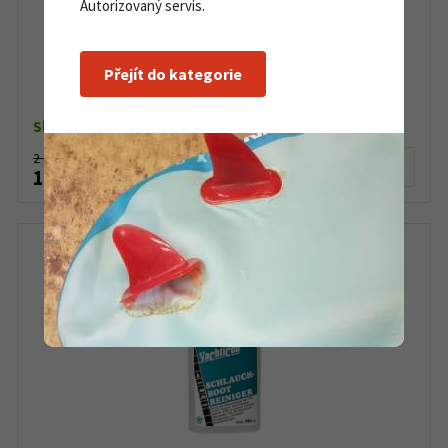
Autorizovaný servis.
Záchranná vesta Plastimo Typhoon 150 N
Přejít do kategorie
Skladem do 5 ks
2 030 Kč
Detail produktu
1 990 Kč