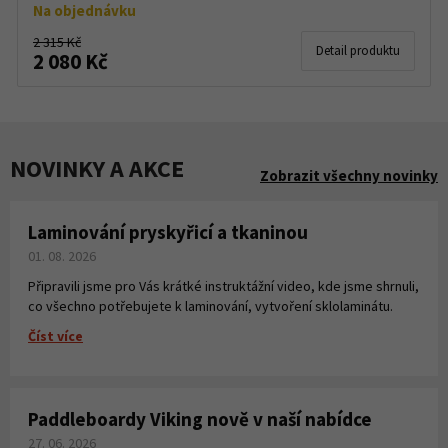
Na objednávku
2 315 Kč
Detail produktu
2 080 Kč
NOVINKY A AKCE
Zobrazit všechny novinky
Laminování pryskyřicí a tkaninou
01. 08. 2026
Připravili jsme pro Vás krátké instruktážní video, kde jsme shrnuli,
co všechno potřebujete k laminování, vytvoření sklolaminátu.
Číst více
Paddleboardy Viking nově v naší nabídce
27. 06. 2026