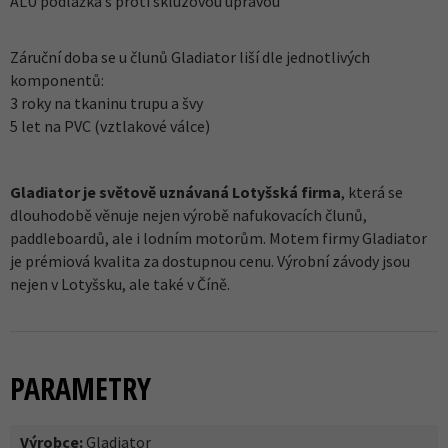
ALU podlážka s proti skluzovou úpravou
Záruční doba se u člunů Gladiator liší dle jednotlivých
komponentů:
3 roky na tkaninu trupu a švy
5 let na PVC (vztlakové válce)
Gladiator je světově uznávaná Lotyšská firma
, která se
dlouhodobě věnuje nejen výrobě nafukovacích člunů,
paddleboardů, ale i lodním motorům. Motem firmy Gladiator
je prémiová kvalita za dostupnou cenu. Výrobní závody jsou
nejen v Lotyšsku, ale také v Číně.
PARAMETRY
Výrobce:
Gladiator