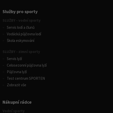
Služby pro sporty
SLUŽBY - vodní sporty
Servis lodí a člunů
Vodácká půjčovna lodí
Škola eskymování
SLUŽBY - zimní sporty
Servis lyží
Celosezonní půjčovna lyží
Půjčovna lyží
Test centrum SPORTEN
Zobrazit vše
Nákupní rádce
Vodní sporty