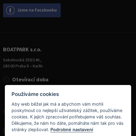
BOATPARK s.r.o.
Sokolovská 359/146 ,
180 00 Praha 8 – Karlín
Otevírací doba
Pondělí
8:00 - 19:00
Používáme cookies
Úterý - Pátek
10:00 - 19:00
Sobota
9:00 - 14:00
Aby web běžel jak má a abychom vám mohli
poskytnout co nejlepší uživatelský zážitek, používáme
+420 284 826 787
cookies. K jejich zpracování potřebujeme váš souhlas.
+420 604 728 042
Děkujeme, že nám ho dáte, pomáháte nám tak pro vás
stránky zlepšovat.
Podrobné nastavení
info@boatpark.cz