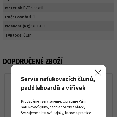
Materiál:
PVC s textilií
Počet osob:
4+1
Nosnost (kg):
481-650
Typ lodě:
Člun
DOPORUČENÉ ZBOŽÍ
Servis nafukovacích člunů,
paddleboardů a vířivek
Prodáváme i servisujeme. Opravíme Vám
nafukovací čluny, paddleboardy a vířivky.
Svařujeme plastové kajaky, kánoe a pramice.