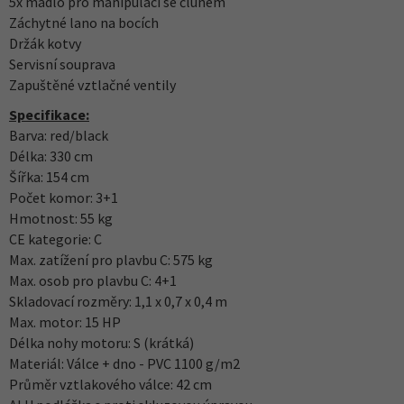
5x madlo pro manipulaci se člunem
Záchytné lano na bocích
Držák kotvy
Servisní souprava
Zapuštěné vztlačné ventily
Specifikace:
Barva: red/black
Délka: 330 cm
Šířka: 154 cm
Počet komor: 3+1
Hmotnost: 55 kg
CE kategorie: C
Max. zatížení pro plavbu C: 575 kg
Max. osob pro plavbu C: 4+1
Skladovací rozměry: 1,1 x 0,7 x 0,4 m
Max. motor: 15 HP
Délka nohy motoru: S (krátká)
Materiál: Válce + dno - PVC 1100 g/m2
Průměr vztlakového válce: 42 cm