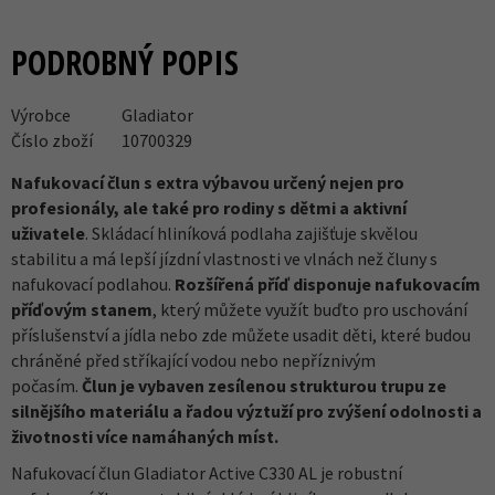
PODROBNÝ POPIS
Výrobce
Gladiator
Číslo zboží
10700329
Nafukovací člun s extra výbavou určený nejen pro
profesionály, ale také pro rodiny s dětmi a aktivní
uživatele
. Skládací hliníková podlaha zajišťuje skvělou
stabilitu a má lepší jízdní vlastnosti ve vlnách než čluny s
nafukovací podlahou.
Rozšířená příď disponuje nafukovacím
příďovým stanem
, který můžete využít buďto pro uschování
příslušenství a jídla nebo zde můžete usadit děti, které budou
chráněné před stříkající vodou nebo nepříznivým
počasím.
Člun je vybaven zesílenou strukturou trupu ze
silnějšího materiálu a řadou výztuží pro zvýšení odolnosti a
životnosti více namáhaných míst.
Nafukovací člun Gladiator Active C330 AL je robustní