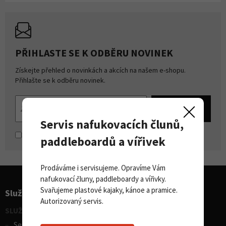
PŘIHLASTE SE K ODBĚRU NOVINEK
Získejte přehled o novinkách a akcích na našem e-shopu.
Přihlašte se k odběru novinek.
Servis nafukovacích člunů,
Souhlasím se
zpracováním osobních údajů
paddleboardů a vířivek
Prodáváme i servisujeme. Opravíme Vám
nafukovací čluny, paddleboardy a vířivky.
Svařujeme plastové kajaky, kánoe a pramice.
Služby pro sporty
Autorizovaný servis.
SLUŽBY - vodní sporty
Servis lodí a člunů