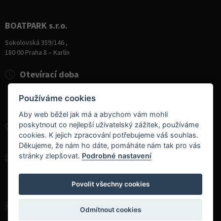
BOATPARK s.r.o.
Sokolovská 359/146 ,
180 00 Praha 8 – Karlín
Otevírací doba
Pondělí
8:00 - 19:00
Používáme cookies
Úterý - Pátek
10:00 - 19:00
Sobota
9:00 - 14:00
Aby web běžel jak má a abychom vám mohli
poskytnout co nejlepší uživatelský zážitek, používáme
+420 284 826 787
cookies. K jejich zpracování potřebujeme váš souhlas.
+420 604 728 042
Děkujeme, že nám ho dáte, pomáháte nám tak pro vás
stránky zlepšovat.
Podrobné nastavení
info@boatpark.cz
www.boatpark.cz
,
www.boatpark.eu
Povolit všechny cookies
Odmítnout cookies