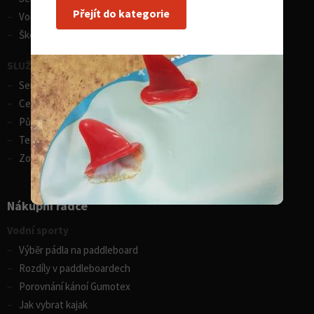
Přejít do kategorie
Vodácká půjčovna lodí
Škola eskymování
SLUŽBY - zimní sporty
Servis lyží
Celosezonní půjčovna lyží
Půjčovna lyží
Test centrum SPORTEN
Zobrazit vše
Nákupní rádce
Vodní sporty
Výběr pádla na paddleboard
Rozdíly v paddleboardech
Porovnání kánoí Gumotex
Jak vybrat kajak