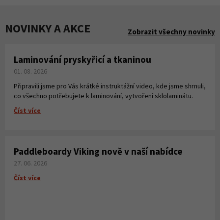
NOVINKY A AKCE
Zobrazit všechny novinky
Laminování pryskyřicí a tkaninou
01. 08. 2026
Připravili jsme pro Vás krátké instruktážní video, kde jsme shrnuli,
co všechno potřebujete k laminování, vytvoření sklolaminátu.
Číst více
Paddleboardy Viking nově v naší nabídce
27. 06. 2026
Číst více