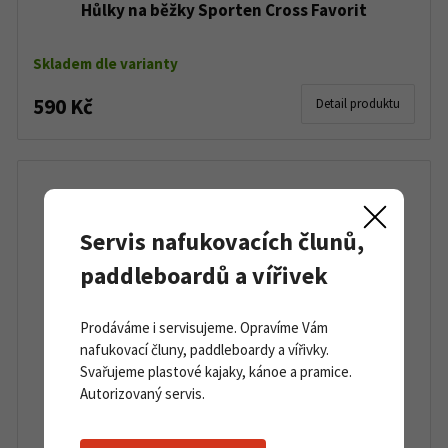
Hůlky na běžky Sporten Cross Favorit
Skladem dle varianty
590 Kč
Detail produktu
Servis nafukovacích člunů,
paddleboardů a vířivek
Prodáváme i servisujeme. Opravíme Vám
nafukovací čluny, paddleboardy a vířivky.
Svařujeme plastové kajaky, kánoe a pramice.
Autorizovaný servis.
Sporten Perun Pro Skin W M/H 26/27