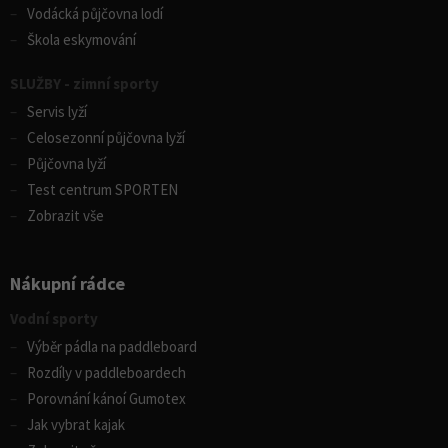
Vodácká půjčovna lodí
Škola eskymování
SLUŽBY - zimní sporty
Servis lyží
Celosezonní půjčovna lyží
Půjčovna lyží
Test centrum SPORTEN
Zobrazit vše
Nákupní rádce
Vodní sporty
Výběr pádla na paddleboard
Rozdíly v paddleboardech
Porovnání kánoí Gumotex
Jak vybrat kajak