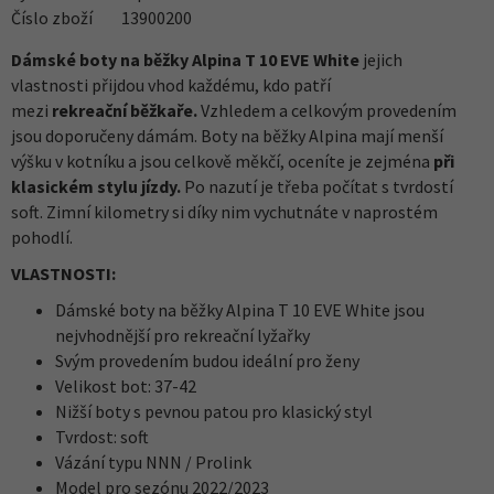
Číslo zboží
13900200
Dámské boty na běžky Alpina T 10 EVE White
jejich
vlastnosti přijdou vhod každému, kdo patří
mezi
rekreační
běžkaře.
Vzhledem a celkovým provedením
jsou doporučeny dámám. Boty na běžky Alpina mají menší
výšku v kotníku a jsou celkově měkčí, oceníte je zejména
při
klasickém stylu jízdy.
Po nazutí je třeba počítat s tvrdostí
soft. Zimní kilometry si díky nim vychutnáte v naprostém
pohodlí.
VLASTNOSTI:
Dámské boty na běžky Alpina T 10 EVE White jsou
nejvhodnější pro rekreační lyžařky
Svým provedením budou ideální pro ženy
Velikost bot: 37-42
Nižší boty s pevnou patou pro klasický styl
Tvrdost: soft
Vázání typu NNN / Prolink
Model pro sezónu 2022/2023