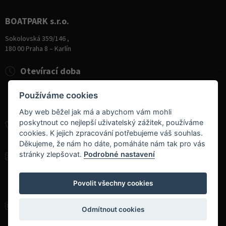
BOATPARK s.r.o.
Sokolovská 359/146 ,
180 00 Praha 8 – Karlín
Otevírací doba
Pondělí
8:00 - 19:00
Používáme cookies
Úterý - Pátek
10:00 - 19:00
Sobota
9:00 - 14:00
Aby web běžel jak má a abychom vám mohli
poskytnout co nejlepší uživatelský zážitek, používáme
+420 284 826 787
cookies. K jejich zpracování potřebujeme váš souhlas.
+420 604 728 042
Děkujeme, že nám ho dáte, pomáháte nám tak pro vás
stránky zlepšovat.
Podrobné nastavení
info@boatpark.cz
www.boatpark.cz
,
www.boatpark.eu
Povolit všechny cookies
Odmítnout cookies