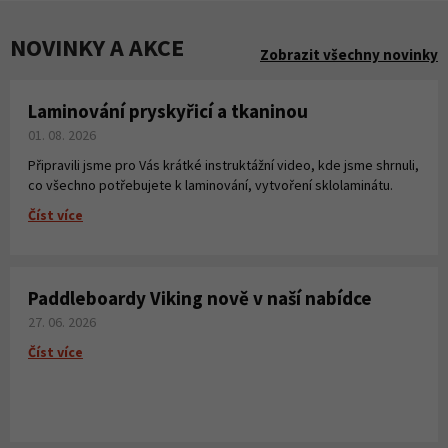
NOVINKY A AKCE
Zobrazit všechny novinky
Laminování pryskyřicí a tkaninou
01. 08. 2026
Připravili jsme pro Vás krátké instruktážní video, kde jsme shrnuli,
co všechno potřebujete k laminování, vytvoření sklolaminátu.
Číst více
Paddleboardy Viking nově v naší nabídce
27. 06. 2026
Číst více