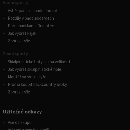
Vodní sporty
Výběr pádla na paddleboard
Rozdíly v paddleboardech
Porovnání kánoí Gumotex
Jak vybrat kajak
Zobrazit vše
Zimní sporty
Skialpinistické boty, volba velikosti
Jak vybrat skialpinistické hole
Montáž vázání na lyže
Proč si koupit backcountry běžky
Zobrazit vše
Užitečné odkazy
Vše o nákupu
Vrácení a výměna zboží