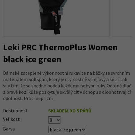
Leki PRC ThermoPlus Women
black ice green
Dámské zateplené výkonnostní rukavice na běžky se svrchním
materiálem Softspan, který je čtyřcestně strečový a šetří tak
síly tím, že se snadno poddá každému pohybu ruky. Odolná dlaň
z pravé kozí kůže poskytuje skvělý cit v úchopu a dlouhotrvající
odolnost. Proti nepřizni...
Dostupnost
SKLADEM DO 5 PÁRŮ
Velikost
Barva