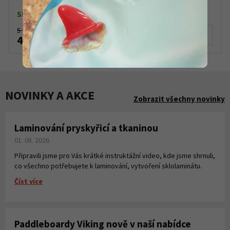
Skladem dle varianty
5 590 Kč
Detail produktu
4 750 Kč
NOVINKY A AKCE
Zobrazit všechny novinky
Laminování pryskyřicí a tkaninou
01. 08. 2026
Připravili jsme pro Vás krátké instruktážní video, kde jsme shrnuli,
co všechno potřebujete k laminování, vytvoření sklolaminátu.
Číst více
Paddleboardy Viking nově v naší nabídce