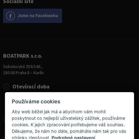
Sociální sítě
BOATPARK s.r.o.
Sokolovská 359/146 ,
180 00 Praha 8 – Karlín
Otevírací doba
Pondělí
8:00 - 19:00
Používáme cookies
Úterý - Pátek
10:00 - 19:00
Sobota
9:00 - 14:00
Aby web běžel jak má a abychom vám mohli
poskytnout co nejlepší uživatelský zážitek, používáme
+420 284 826 787
cookies. K jejich zpracování potřebujeme váš souhlas.
+420 604 728 042
Děkujeme, že nám ho dáte, pomáháte nám tak pro vás
stránky zlepšovat.
Podrobné nastavení