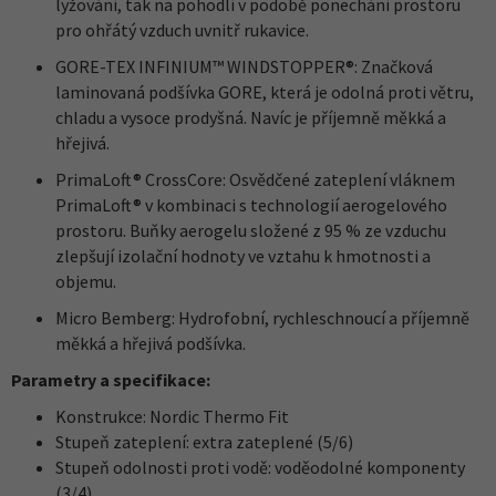
lyžování, tak na pohodlí v podobě ponechání prostoru
pro ohřátý vzduch uvnitř rukavice.
GORE-TEX INFINIUM™ WINDSTOPPER®: Značková
laminovaná podšívka GORE, která je odolná proti větru,
chladu a vysoce prodyšná. Navíc je příjemně měkká a
hřejivá.
PrimaLoft® CrossCore: Osvědčené zateplení vláknem
PrimaLoft® v kombinaci s technologií aerogelového
prostoru. Buňky aerogelu složené z 95 % ze vzduchu
zlepšují izolační hodnoty ve vztahu k hmotnosti a
objemu.
Micro Bemberg: Hydrofobní, rychleschnoucí a příjemně
měkká a hřejivá podšívka.
Parametry a specifikace:
Konstrukce: Nordic Thermo Fit
Stupeň zateplení: extra zateplené (5/6)
Stupeň odolnosti proti vodě: voděodolné komponenty
(3/4)