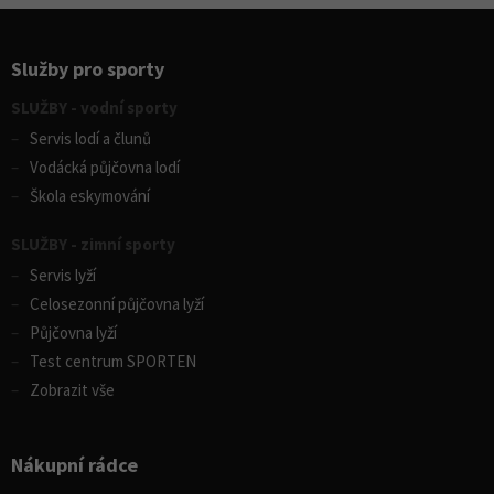
Služby pro sporty
SLUŽBY - vodní sporty
Servis lodí a člunů
Vodácká půjčovna lodí
Škola eskymování
SLUŽBY - zimní sporty
Servis lyží
Celosezonní půjčovna lyží
Půjčovna lyží
Test centrum SPORTEN
Zobrazit vše
Nákupní rádce