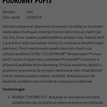
PODROBNÝ POPIS
Výrobce
Leki
Číslo zboží
15100119
Dámské zateplené výkonnostní rukavice na běžky se svrchním
materiálem Softspan, který je čtyřcestně strečový a šetří tak
síly tím, že se snadno poddá každému pohybu ruky. Odolná dlaň
z pravé kozí kůže poskytuje skvělý cit v úchopu a dlouhotrvající
odolnost. Proti nepřiznivým povětrnostním vlivům vás
ochrání podšívka GORE-TEX INFINIUM™ Windstopper® a ruce
udrží v suchu a teple extra zateplení Primaloft® Crosscore a
příjemná podšívka Micro Bemberg. Pružná manžeta zápěstí s
poutkem se postará, že se teplo nedostane ven, chlad dovnitř
a že se rukavice budou snadno navlékat. Rukavice jsou tak
ideálním parťákem pro trénink do mrazivých podmínek.
Technologie:
NORDIC THERMO FIT: Rukavice se speciálním střihem
zaměřeným jak na špičkový výkon nezbytný pro běžecké