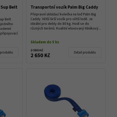
 Sup Belt
Transportní vozík Palm Big Caddy
Přepravní skládací kolečka na loď Palm Big
Caddy. Větší širší vozík pro větší lodě. Je
up Belt
ideální pro debly do 80 kg. Hodí se do
ojistného
různých terénů. Kvalitní eloxovaný hliníkový...
lodenní
 připojovací
Skladem do 5 ks
2 980 Kč
 produktu
Detail produktu
2 650 Kč