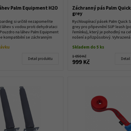
láhev Palm Equipment H2O
Záchranný pás Palm Quick
grey
oarding si určitě nezapomeňte
Rychloupínací pásek Palm Quick S
t láhev s vodou proti dehydrataci
grey pro připevnění SUP leash (p
 Pouzdro na láhev Palm Equipment
řemínku), který je pohodlný na ce
e kompatibilní se záchranným
nošení a přizpůsobivý. Vyhrazená
sm...
návku
Skladem do 5 ks
1 050 Kč
Detail produktu
Detail
999 Kč