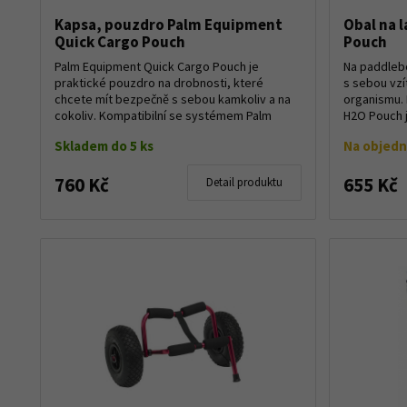
Kapsa, pouzdro Palm Equipment
Obal na 
Quick Cargo Pouch
Pouch
Palm Equipment Quick Cargo Pouch je
Na paddleb
praktické pouzdro na drobnosti, které
s sebou vzí
chcete mít bezpečně s sebou kamkoliv a na
organismu.
cokoliv. Kompatibilní se systémem Palm
H2O Pouch j
Quick SUP a Qui...
pá...
Skladem do 5 ks
Na objed
760 Kč
655 Kč
Detail produktu