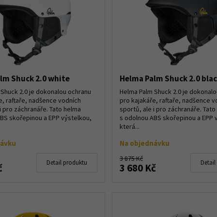
lm Shuck 2.0 white
Helma Palm Shuck 2.0 bla
Shuck 2.0 je dokonalou ochranu
Helma Palm Shuck 2.0 je dokonal
e, raftaře, nadšence vodních
pro kajakáře, raftaře, nadšence v
 i pro záchranáře. Tato helma
sportů, ale i pro záchranáře. Tat
BS skořepinou a EPP výstelkou,
s odolnou ABS skořepinou a EPP 
která...
návku
Na objednávku
3 875 Kč
Detail produktu
Detail
č
3 680 Kč