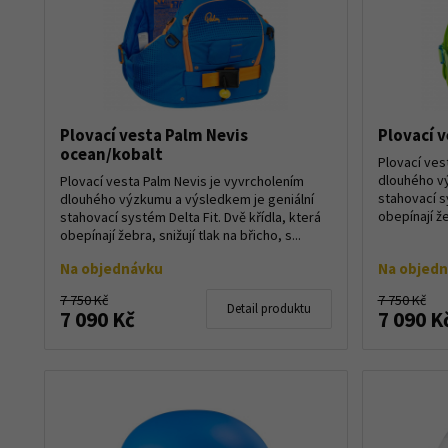
Plovací vesta Palm Nevis
Plovací 
ocean/kobalt
Plovací ves
dlouhého vý
Plovací vesta Palm Nevis je vyvrcholením
stahovací sy
dlouhého výzkumu a výsledkem je geniální
obepínají žeb
stahovací systém Delta Fit. Dvě křídla, která
obepínají žebra, snižují tlak na břicho, s...
Na objednávku
Na objed
7 750 Kč
7 750 Kč
Detail produktu
7 090 Kč
7 090 K