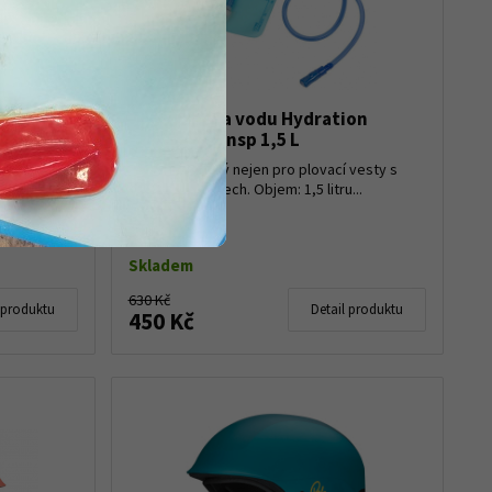
Pitný vak na vodu Hydration
Bladder Transp 1,5 L
Palm Kola
véčkovými
Picí vak vhodný nejen pro plovací vesty s
o rybářské
kapsou na zádech. Objem: 1,5 litru...
bytné
Skladem
630 Kč
 produktu
Detail produktu
450 Kč