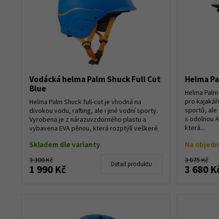
Vodácká helma Palm Shuck Full Cut
Helma Pa
Blue
Helma Palm 
pro kajakář
Helma Palm Shuck full-cut je vhodná na
sportů, ale
divokou vodu, rafting, ale i jiné vodní sporty.
s odolnou A
Vyrobena je z nárazuvzdorného plastu a
která...
vybavena EVA pěnou, která rozptýlí veškeré
n...
Skladem dle varianty
Na objed
3 300 Kč
3 875 Kč
Detail produktu
1 990 Kč
3 680 K