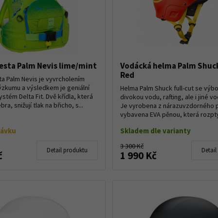
vesta Palm Nevis lime/mint
Vodácká helma Palm Shuck
Red
ta Palm Nevis je vyvrcholením
zkumu a výsledkem je geniální
Helma Palm Shuck full-cut se výbo
stém Delta Fit. Dvě křídla, která
divokou vodu, rafting, ale i jiné v
ra, snižují tlak na břicho, s...
Je vyrobena z nárazuvzdorného p
vybavena EVA pěnou, která rozptýl
návku
Skladem dle varianty
3 300 Kč
Detail produktu
Detail
č
1 990 Kč