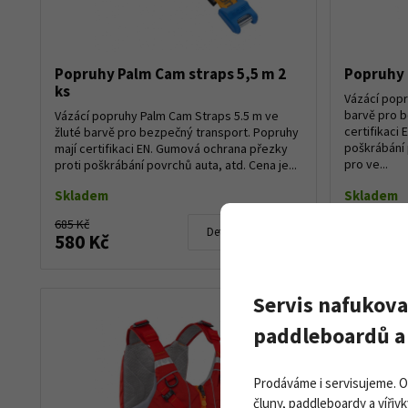
Popruhy Palm Cam straps 5,5 m 2
Popruhy 
ks
Vázácí popr
barvě pro b
Vázácí popruhy Palm Cam Straps 5.5 m ve
certifikaci 
žluté barvě pro bezpečný transport. Popruhy
poškrábání 
mají certifikaci EN. Gumová ochrana přezky
pro ve...
proti poškrábání povrchů auta, atd. Cena je...
Skladem
Skladem
685 Kč
980 Kč
Detail produktu
580 Kč
930 Kč
Servis nafukova
paddleboardů a 
Prodáváme i servisujeme. 
čluny, paddleboardy a vířivk