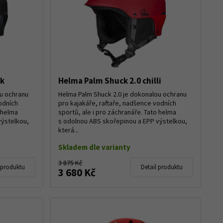
ck
Helma Palm Shuck 2.0 chilli
ou ochranu
Helma Palm Shuck 2.0 je dokonalou ochranu
odních
pro kajakáře, raftaře, nadšence vodních
o helma
sportů, ale i pro záchranáře. Tato helma
výstelkou,
s odolnou ABS skořepinou a EPP výstelkou,
která...
Skladem dle varianty
3 875 Kč
 produktu
Detail produktu
3 680 Kč