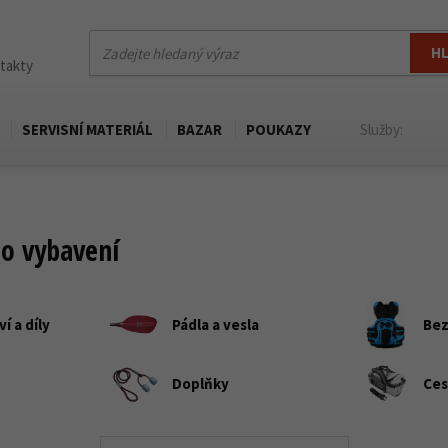
H
ntakty
SERVISNÍ MATERIÁL
BAZAR
POUKAZY
Služby:
o vybavení
í a díly
Pádla a vesla
Bez
Doplňky
Ces
obaly