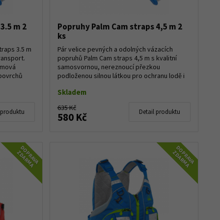
3.5 m 2
Popruhy Palm Cam straps 4,5 m 2
ks
traps 3.5 m
Pár velice pevných a odolných vázacích
ransport.
popruhů Palm Cam straps 4,5 m s kvalitní
Gumová
samosvornou, nereznoucí přezkou
 povrchů
podloženou silnou látkou pro ochranu lodě i
auta. Široké v...
Skladem
635 Kč
 produktu
Detail produktu
580 Kč
DOPRAVA
DOPRAVA
ZDARMA
ZDARMA