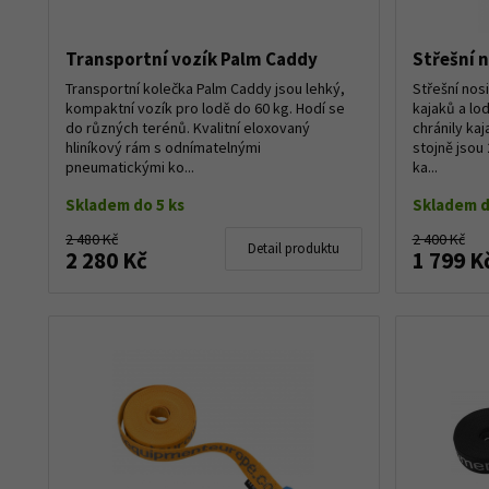
Transportní vozík Palm Caddy
Střešní n
Transportní kolečka Palm Caddy jsou lehký,
Střešní nos
kompaktní vozík pro lodě do 60 kg. Hodí se
kajaků a lod
do různých terénů. Kvalitní eloxovaný
chránily ka
hliníkový rám s odnímatelnými
stojně jsou
pneumatickými ko...
ka...
Skladem do 5 ks
Skladem d
2 480 Kč
2 400 Kč
Detail produktu
2 280 Kč
1 799 K