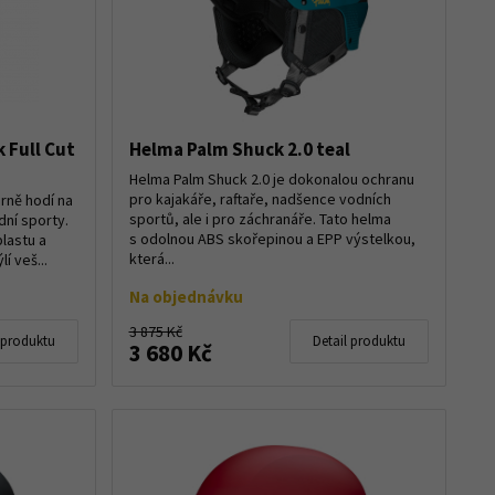
 Full Cut
Helma Palm Shuck 2.0 teal
Helma Palm Shuck 2.0 je dokonalou ochranu
pro kajakáře, raftaře, nadšence vodních
rně hodí na
sportů, ale i pro záchranáře. Tato helma
odní sporty.
s odolnou ABS skořepinou a EPP výstelkou,
lastu a
která...
í veš...
Na objednávku
3 875 Kč
 produktu
Detail produktu
3 680 Kč