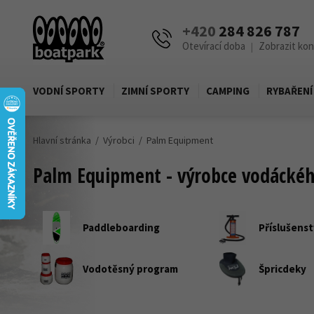
+420
284 826 787
Otevírací doba
Zobrazit ko
|
VODNÍ SPORTY
ZIMNÍ SPORTY
CAMPING
RYBAŘENÍ
Hlavní stránka
Výrobci
Palm Equipment
Palm Equipment - výrobce vodáckéh
Paddleboarding
Příslušenstv
Vodotěsný program
Špricdeky
Nosiče na lodě a čluny
Vodotěsné 