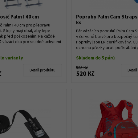
osič Palm I 40 cm
Popruhy Palm Cam Straps 
ks
ič Palm I 40 cm pro přepravu
í. Stojny mají obal, aby lépe
Pár vázácích popruhů Palm Cam S
jak před poškozením. Na každé
v červené barvě pro bezpečný ts
 2 vázácí oka pro snadné uchycení
Popruhy jsou EN certifikovány. 
ochrana přezky proti poškrábání
auta, at...
le varianty
Skladem do 5 párů
585 Kč
Detail produktu
Detail
č
520 Kč