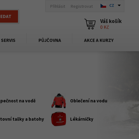
CZ
Přihlásit
Registrovat
LEDAT
Váš košík
0 Kč
SERVIS
PŮJČOVNA
AKCE A KURZY
pečnost na vodě
Oblečení na vodu
tovní tašky a batohy
Lékárničky