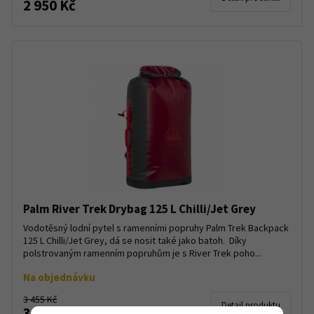
2 950 Kč
Palm River Trek Drybag 125 L Chilli/Jet Grey
Vodotěsný lodní pytel s ramenními popruhy Palm Trek Backpack
125 L Chilli/Jet Grey, dá se nosit také jako batoh. Díky
polstrovaným ramenním popruhům je s River Trek poho...
Na objednávku
3 455 Kč
Detail produktu
3 190 Kč