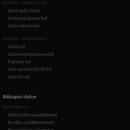
SLUŽBY - vodní sporty
Servis lodí a člunů
Vodácká půjčovna lodí
Škola eskymování
SLUŽBY - zimní sporty
Servis lyží
Celosezonní půjčovna lyží
Půjčovna lyží
Test centrum SPORTEN
Zobrazit vše
Nákupní rádce
Vodní sporty
Výběr pádla na paddleboard
Rozdíly v paddleboardech
Porovnání kánoí Gumotex