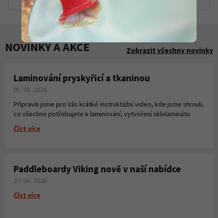
NOVINKY A AKCE
Zobrazit všechny novinky
Laminování pryskyřicí a tkaninou
01. 08. 2026
Připravili jsme pro Vás krátké instruktážní video, kde jsme shrnuli,
co všechno potřebujete k laminování, vytvoření sklolaminátu.
Číst více
Paddleboardy Viking nově v naší nabídce
27. 06. 2026
Číst více