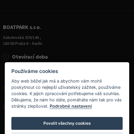
BOATPARK s.r.o.
Sokolovská 359/146 ,
180 00 Praha 8 – Karlín
Otevírací doba
Pondělí
8:00 - 19:00
Používáme cookies
Úterý - Pátek
10:00 - 19:00
Sobota
9:00 - 14:00
Aby web běžel jak má a abychom vám mohli
poskytnout co nejlepší uživatelský zážitek, používáme
+420 284 826 787
cookies. K jejich zpracování potřebujeme váš souhlas.
+420 604 728 042
Děkujeme, že nám ho dáte, pomáháte nám tak pro vás
stránky zlepšovat.
Podrobné nastavení
info@boatpark.cz
www.boatpark.cz
,
www.boatpark.eu
Povolit všechny cookies