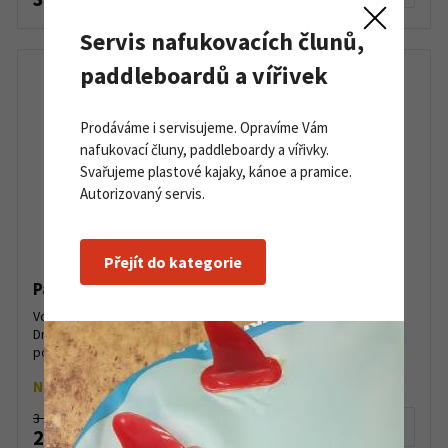
Servis nafukovacích člunů,
paddleboardů a vířivek
Prodáváme i servisujeme. Opravíme Vám
nafukovací čluny, paddleboardy a vířivky.
Svařujeme plastové kajaky, kánoe a pramice.
Autorizovaný servis.
Přejít do kategorie
Palm River Trek Drybag 75 L Chilli/Jet Grey
Vodotěsný lodní pytel s ramenními popruhy Palm River Trek
Drybag 75 L Chilli/Jet Grey, dá se nosit také jako batoh. Díky
polstrovaným ramenním popruhům je s River Trek p...
Na objednávku
3 150 Kč
Detail produktu
2 820 Kč