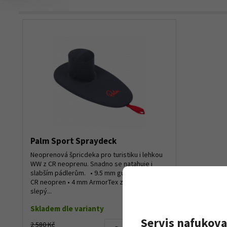
Palm Sport Spraydeck
Neoprenová špricdeka pro turistiku i lehkou
WW z CR neoprenu. Snadno se natahuje i
slabším pádlerům. • 9.5 mm gumicuk •
CR neopren • 4 mm ArmorTex zesílení • Šití
slepý...
Skladem dle varianty
Servis nafukova
2 580 Kč