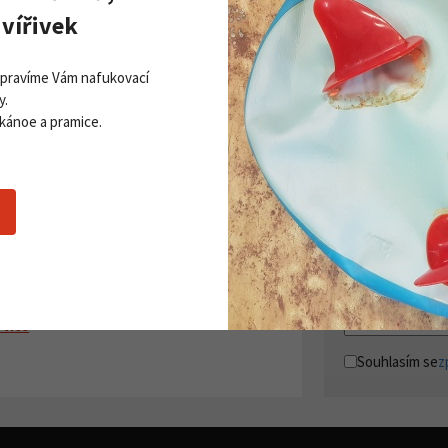
vířivek
Opravíme Vám nafukovací
y.
 kánoe a pramice.
Zobrazit všechny novinky
PŘI
Získej
ddleboardy Viking nově v naší
Přihla
bídce
06. 2026
 více
Souhlasím se
z