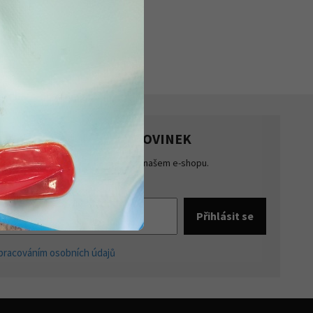
HLASTE SE K ODBĚRU NOVINEK
te přehled o novinkách a akcích na našem e-shopu.
šte se k odběru novinek.
pracováním osobních údajů