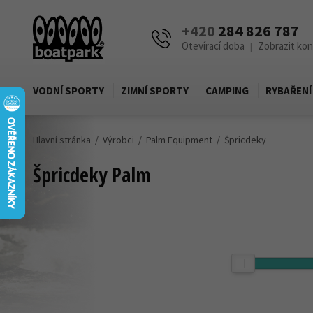
+420
284 826 787
Otevírací doba
Zobrazit ko
|
VODNÍ SPORTY
ZIMNÍ SPORTY
CAMPING
RYBAŘENÍ
Hlavní stránka
Výrobci
Palm Equipment
Špricdeky
Špricdeky Palm
Cena
Zobrazit produkty pouze skladem
1 590,-
Kč