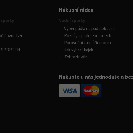
Nákupní rádce
 sporty
Vodní sporty
Výběr pádla na paddleboard
ůjčovna lyží
Rozdíly v paddleboardech
Porovnání kánoí Gumotex
m SPORTEN
Jak vybrat kajak
Zobrazit vše
Nakupte u nás jednoduše a be