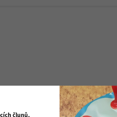
cích člunů,