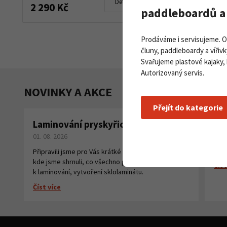
Detail produktu
2 290 Kč
paddleboardů a 
Prodáváme i servisujeme. 
čluny, paddleboardy a vířivk
Svařujeme plastové kajaky,
Autorizovaný servis.
NOVINKY A AKCE
Přejít do kategorie
Laminování pryskyřicí a tkaninou
Pa
01. 08. 2026
na
27. 
Připravili jsme pro Vás krátké instruktážní video,
kde jsme shrnuli, co všechno potřebujete
Číst
k laminování, vytvoření sklolaminátu.
Číst více