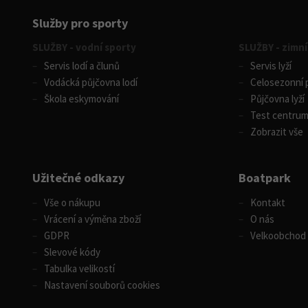
Služby pro sporty
SLUŽBY - vodní sporty
SLUŽBY - zimní
Servis lodí a člunů
Servis lyží
Vodácká půjčovna lodí
Celosezonní p
Škola eskymování
Půjčovna lyží
Test centru
Zobrazit vše
Užitečné odkazy
Boatpark
Vše o nákupu
Kontakt
Vrácení a výměna zboží
O nás
GDPR
Velkoobchod
Slevové kódy
Tabulka velikostí
Nastavení souborů cookies