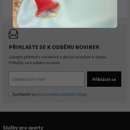
PŘIHLASTE SE K ODBĚRU NOVINEK
Získejte přehled o novinkách a akcích na našem e-shopu.
Přihlašte se k odběru novinek.
Souhlasím se
zpracováním osobních údajů
Služby pro sporty