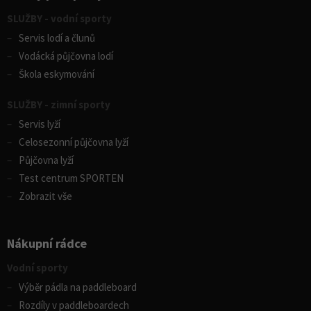
SLUŽBY - vodní sporty
Servis lodí a člunů
Vodácká půjčovna lodí
Škola eskymování
SLUŽBY - zimní sporty
Servis lyží
Celosezonní půjčovna lyží
Půjčovna lyží
Test centrum SPORTEN
Zobrazit vše
Nákupní rádce
Vodní sporty
Výběr pádla na paddleboard
Rozdíly v paddleboardech