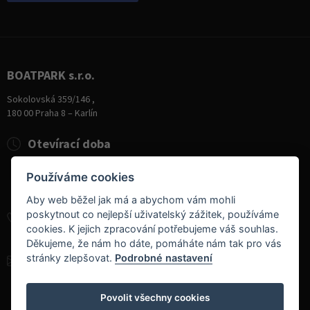
BOATPARK s.r.o.
Sokolovská 359/146 ,
180 00 Praha 8 – Karlín
Otevírací doba
Pondělí
8:00 - 19:00
Používáme cookies
Úterý - Pátek
10:00 - 19:00
Sobota
9:00 - 14:00
Aby web běžel jak má a abychom vám mohli
poskytnout co nejlepší uživatelský zážitek, používáme
+420 284 826 787
cookies. K jejich zpracování potřebujeme váš souhlas.
+420 604 728 042
Děkujeme, že nám ho dáte, pomáháte nám tak pro vás
stránky zlepšovat.
Podrobné nastavení
info@boatpark.cz
www.boatpark.cz
,
www.boatpark.eu
Povolit všechny cookies