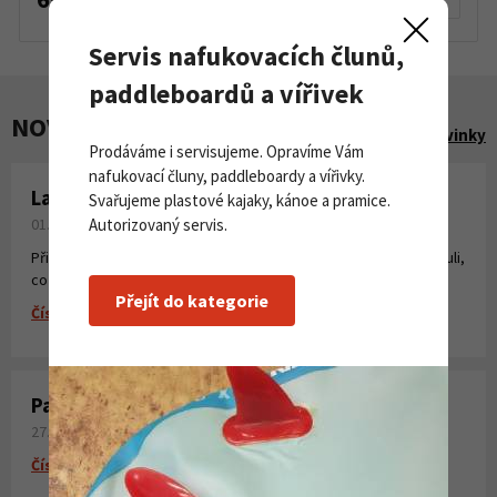
Servis nafukovacích člunů,
paddleboardů a vířivek
NOVINKY A AKCE
Zobrazit všechny novinky
Prodáváme i servisujeme. Opravíme Vám
nafukovací čluny, paddleboardy a vířivky.
Laminování pryskyřicí a tkaninou
Svařujeme plastové kajaky, kánoe a pramice.
01. 08. 2026
Autorizovaný servis.
Připravili jsme pro Vás krátké instruktážní video, kde jsme shrnuli,
co všechno potřebujete k laminování, vytvoření sklolaminátu.
Přejít do kategorie
Číst více
Paddleboardy Viking nově v naší nabídce
27. 06. 2026
Číst více