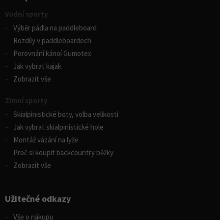
Vodní sporty
Výběr pádla na paddleboard
Rozdíly v paddleboardech
Porovnání kánoí Gumotex
Jak vybrat kajak
Zobrazit vše
Zimní sporty
Skialpinistické boty, volba velikosti
Jak vybrat skialpinistické hole
Montáž vázání na lyže
Proč si koupit backcountry běžky
Zobrazit vše
Užitečné odkazy
Vše o nákupu