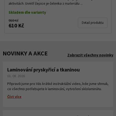
aktivitách. Uvnitř čepice je čelenka z materiálu ...
Skladem dle varianty
950 Kč
Detail produktu
610 Kč
NOVINKY A AKCE
Zobrazit všechny novinky
Laminování pryskyřicí a tkaninou
01. 08. 2026
Připravili jsme pro Vás krátké instruktážní video, kde jsme shrnuli,
co všechno potřebujete k laminování, vytvoření sklolaminátu.
Číst více