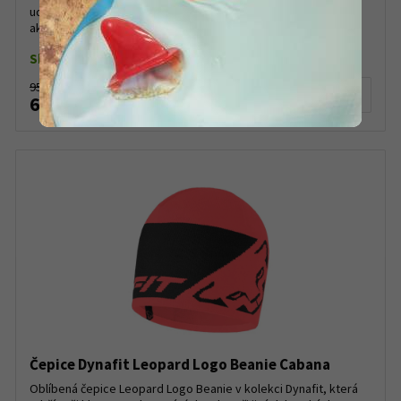
udrží vaši hlavu v teple na túrách nebo při jiných horských
aktivitách. Uvnitř čepice je čelenka z materiálu ...
Skladem dle varianty
950 Kč
Detail produktu
610 Kč
Čepice Dynafit Leopard Logo Beanie Cabana
Oblíbená čepice Leopard Logo Beanie v kolekci Dynafit, která