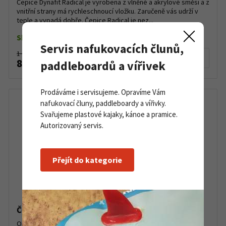
Čepice Dynafit Radical je vyrobena z vlněné a akrylové směsi a z
vnitřní strany má rychleschnoucí vložku. Zaručeně vás udrží v
teple a vypadá dobře. Čepice Radical je nez...
Skladem dle varianty
Servis nafukovacích člunů,
1 050 Kč
Detail produktu
890 Kč
paddleboardů a vířivek
Prodáváme i servisujeme. Opravíme Vám
nafukovací čluny, paddleboardy a vířivky.
Svařujeme plastové kajaky, kánoe a pramice.
Autorizovaný servis.
Přejít do kategorie
Čepice Dynafit Leopard Logo Beanie Magenta
Oblíbená čepice Leopard Logo Beanie v kolekci Dynafit, která