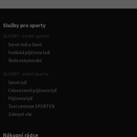
Služby pro sporty
SLUŽBY - vodní sporty
Servis lodí a člunů
Vodácká půjčovna lodí
Škola eskymování
SLUŽBY - zimní sporty
Servis lyží
Celosezonní půjčovna lyží
Půjčovna lyží
Test centrum SPORTEN
Zobrazit vše
Nákupní rádce