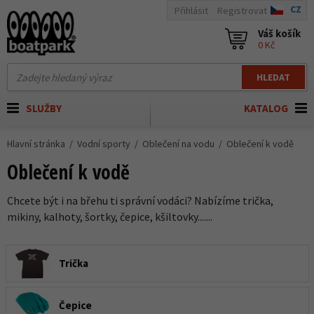
CZ
Přihlásit
Registrovat
Váš košík
0 Kč
HLEDAT
SLUŽBY
KATALOG
Hlavní stránka
Vodní sporty
Oblečení na vodu
Oblečení k vodě
Oblečení k vodě
Chcete být i na břehu ti správní vodáci? Nabízíme trička,
mikiny, kalhoty, šortky, čepice, kšiltovky.......
Trička
Čepice