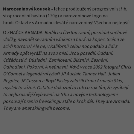
Narozeninový kousek - l
ehce prodloužený progresivní střih,
stoprocentní bavlna (170g) a narozeninové logo na
hrudi. Oslavte s Armadou desáté narozeniny! Všechno nejlepší!
O ZNAČCE ARMADA:
Budík na čtvrtou ranní, posnídat sněhové
vločky, navonět se ranním vánkem a hurá na kopec. Scéna ze
sci-fi horroru? Ale ne, v Kalifornii celou noc padalo a lidi z
Armady opět vyráží na svou misi. Jsou posedlí. Oddaní.
Ctižádostiví. Důslední. Zamilovaní. Blázniví. Zasnění.
Odhodlaní. Pokorní. A neúnavní. Když v roce 2002 fotograf Chris
O’Connel a legendární lyžaři JP Auclair, Tanner Hall, Julien
Regnier, JF Cusson a Boyd Easley založili firmu Armada Skis,
mysleli to vážně. Ostatně dokazují to rok co rok tím, že vyrábějí
to nejluxusnější vybavení na trhu a novými technologiemi
posouvají hranici freeskiingu stále o krok dál. They are Armada.
They are what skiing will become.