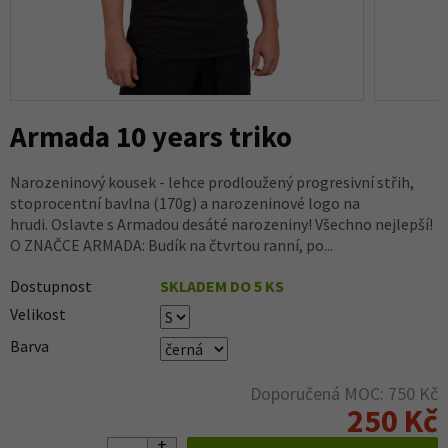
Armada 10 years triko
Narozeninový kousek - lehce prodloužený progresivní střih,
stoprocentní bavlna (170g) a narozeninové logo na
hrudi. Oslavte s Armadou desáté narozeniny! Všechno nejlepší!
O ZNAČCE ARMADA: Budík na čtvrtou ranní, po...
Dostupnost
SKLADEM DO 5 KS
Velikost
Barva
Doporučená MOC: 750 Kč
250 Kč