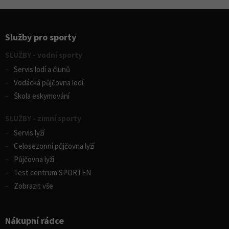
Služby pro sporty
SLUŽBY - vodní sporty
Servis lodí a člunů
Vodácká půjčovna lodí
Škola eskymování
SLUŽBY - zimní sporty
Servis lyží
Celosezonní půjčovna lyží
Půjčovna lyží
Test centrum SPORTEN
Zobrazit vše
Nákupní rádce