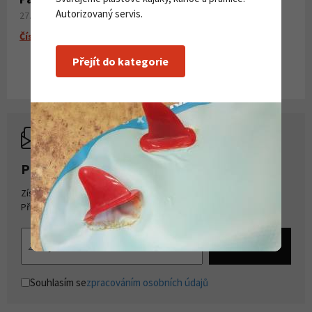
Autorizovaný servis.
27. 06. 2026
Číst více
Přejít do kategorie
PŘIHLASTE SE K ODBĚRU NOVINEK
Získejte přehled o novinkách a akcích na našem e-shopu.
Přihlašte se k odběru novinek.
Souhlasím se
zpracováním osobních údajů