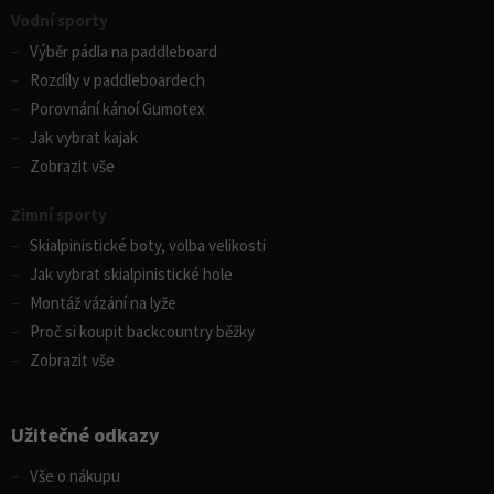
Vodní sporty
Výběr pádla na paddleboard
Rozdíly v paddleboardech
Porovnání kánoí Gumotex
Jak vybrat kajak
Zobrazit vše
Zimní sporty
Skialpinistické boty, volba velikosti
Jak vybrat skialpinistické hole
Montáž vázání na lyže
Proč si koupit backcountry běžky
Zobrazit vše
Užitečné odkazy
Vše o nákupu