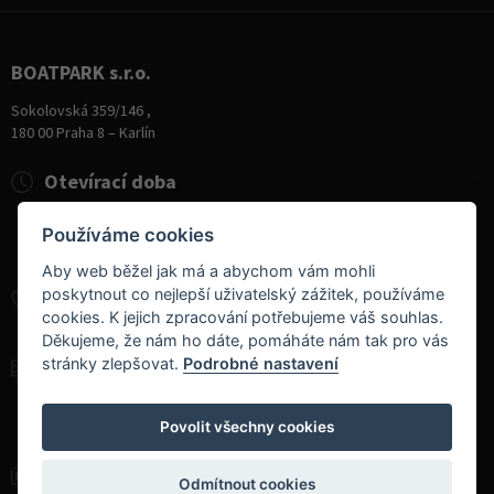
BOATPARK s.r.o.
Sokolovská 359/146 ,
180 00 Praha 8 – Karlín
Otevírací doba
Pondělí
8:00 - 19:00
Používáme cookies
Úterý - Pátek
10:00 - 19:00
Sobota
9:00 - 14:00
Aby web běžel jak má a abychom vám mohli
poskytnout co nejlepší uživatelský zážitek, používáme
+420 284 826 787
cookies. K jejich zpracování potřebujeme váš souhlas.
+420 604 728 042
Děkujeme, že nám ho dáte, pomáháte nám tak pro vás
stránky zlepšovat.
Podrobné nastavení
info@boatpark.cz
www.boatpark.cz
,
www.boatpark.eu
Povolit všechny cookies
Odmítnout cookies