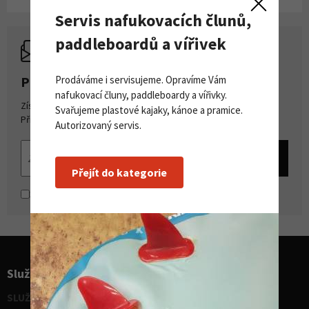
Servis nafukovacích člunů,
paddleboardů a vířivek
Prodáváme i servisujeme. Opravíme Vám
PŘIHLASTE SE K ODBĚRU NOVINEK
nafukovací čluny, paddleboardy a vířivky.
Získejte přehled o novinkách a akcích na našem e-shopu.
Svařujeme plastové kajaky, kánoe a pramice.
Přihlašte se k odběru novinek.
Autorizovaný servis.
Přejít do kategorie
Souhlasím se
zpracováním osobních údajů
Služby pro sporty
SLUŽBY - vodní sporty