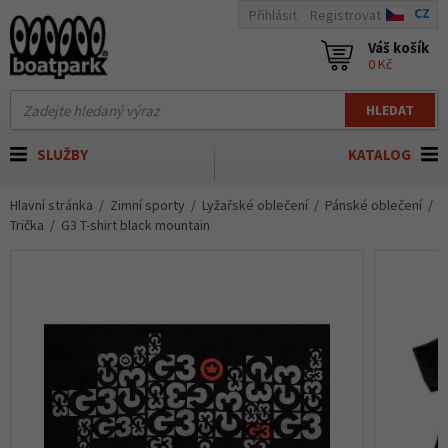
CZ
Přihlásit
Registrovat
Váš košík
0 Kč
HLEDAT
SLUŽBY
KATALOG
Hlavní stránka
Zimní sporty
Lyžařské oblečení
Pánské oblečení
Trička
G3 T-shirt black mountain