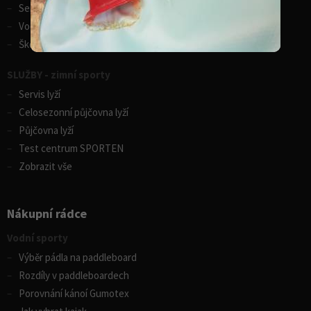
Servis lodí a člunů
Vodácká půjčovna lodí
Škola eskymování
SLUŽBY - zimní sporty
Servis lyží
Celosezonní půjčovna lyží
Půjčovna lyží
Test centrum SPORTEN
Zobrazit vše
Nákupní rádce
Vodní sporty
Výběr pádla na paddleboard
Rozdíly v paddleboardech
Porovnání kánoí Gumotex