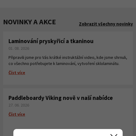
NOVINKY A AKCE
Zobrazit všechny novinky
Laminování pryskyřicí a tkaninou
01. 08. 2026
Připravili jsme pro Vás krátké instruktážní video, kde jsme shrnuli,
co všechno potřebujete k laminování, vytvoření sklolaminátu.
Číst více
Paddleboardy Viking nově v naší nabídce
27. 06. 2026
Číst více