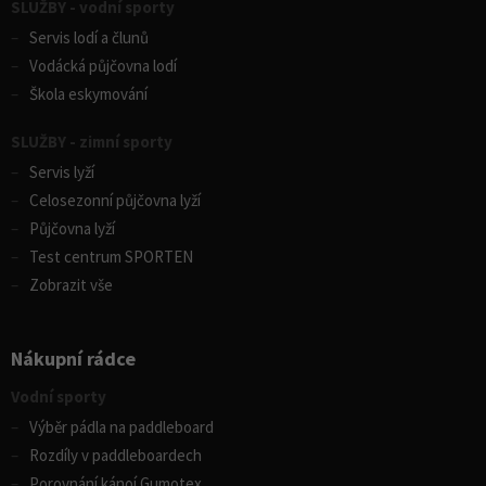
SLUŽBY - vodní sporty
Servis lodí a člunů
Vodácká půjčovna lodí
Škola eskymování
SLUŽBY - zimní sporty
Servis lyží
Celosezonní půjčovna lyží
Půjčovna lyží
Test centrum SPORTEN
Zobrazit vše
Nákupní rádce
Vodní sporty
Výběr pádla na paddleboard
Rozdíly v paddleboardech
Porovnání kánoí Gumotex