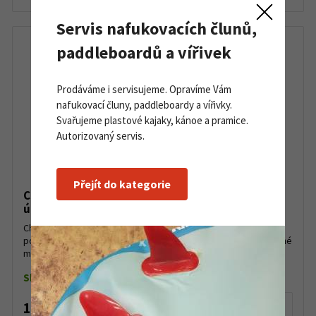
Servis nafukovacích člunů,
paddleboardů a vířivek
Prodáváme i servisujeme. Opravíme Vám
nafukovací čluny, paddleboardy a vířivky.
Svařujeme plastové kajaky, kánoe a pramice.
Autorizovaný servis.
Přejít do kategorie
Chladící gel Sidas Recovery Cryo Gel 15 ml pro
úlevu při pohmožděninách a natažených svalech
Chladicí gel z kvalitních surovin pro úlevu od bolesti při
pohmožděninách a natažených svalech. Po aplikaci na postižené
místo dojde k proniknutí esenciálních olejů do po...
Skladem do 5 ks
135 Kč
Detail produktu