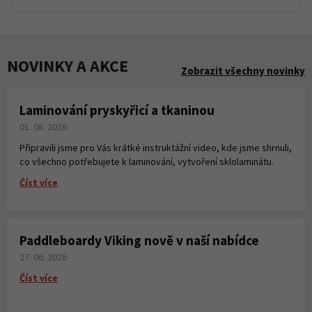
NOVINKY A AKCE
Zobrazit všechny novinky
Laminování pryskyřicí a tkaninou
01. 08. 2026
Připravili jsme pro Vás krátké instruktážní video, kde jsme shrnuli,
co všechno potřebujete k laminování, vytvoření sklolaminátu.
Číst více
Paddleboardy Viking nově v naší nabídce
27. 06. 2026
Číst více