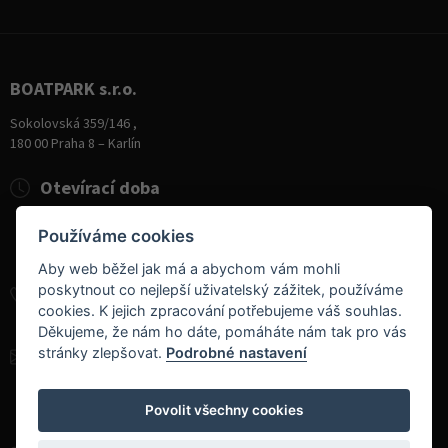
BOATPARK s.r.o.
Sokolovská 359/146 ,
180 00 Praha 8 – Karlín
Otevírací doba
Pondělí
8:00 - 19:00
Používáme cookies
Úterý - Pátek
10:00 - 19:00
Sobota
9:00 - 14:00
Aby web běžel jak má a abychom vám mohli
poskytnout co nejlepší uživatelský zážitek, používáme
+420 284 826 787
cookies. K jejich zpracování potřebujeme váš souhlas.
+420 604 728 042
Děkujeme, že nám ho dáte, pomáháte nám tak pro vás
stránky zlepšovat.
Podrobné nastavení
info@boatpark.cz
www.boatpark.cz
,
www.boatpark.eu
Povolit všechny cookies