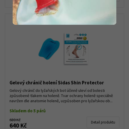
Gelový chránič holení Sidas Shin Protector
Gelový chránič do lyžařských bot účinně uleví od bolesti
způsobené tlakem na holeně. Tvar ochrany holeně speciálně
navržen dle anatomie holeně, uzpůsoben pro lyžařskou ob...
Skladem do 5 párů
680 Kč
Detail produktu
640 Kč