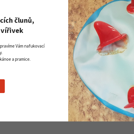
cích člunů,
vířivek
Opravíme Vám nafukovací
y.
it Hoji Free 130 Magnet
Fischer Transalp To
 kánoe a pramice.
le varianty
Skladem dle varianty
18 690 Kč
Detail produktu
Detail 
Kč
10 750 Kč