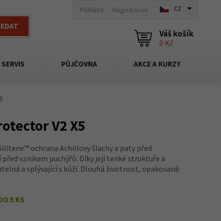
CZ
Přihlásit
Registrovat
LEDAT
Váš košík
0 Kč
SERVIS
PŮJČOVNA
AKCE A KURZY
5
rotector V2 X5
Silitene™ ochrana Achillovy šlachy a paty před
před vznikem puchýřů. Díky její tenké struktuře a
elná a splývající s kůží. Dlouhá životnost, opakovaně
DO 5 KS