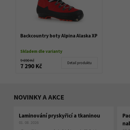
Backcountry boty Alpina Alaska XP
Skladem dle varianty
9 690 Kč
Detail produktu
7 290 Kč
NOVINKY A AKCE
Laminování pryskyřicí a tkaninou
Pa
01. 08. 2026
na