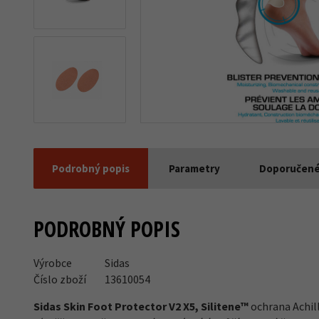
Další 1
Podrobný popis
Parametry
Doporučené
PODROBNÝ POPIS
Výrobce
Sidas
Číslo zboží
13610054
Sidas Skin Foot Protector V2 X5, Silitene™
ochrana Achill