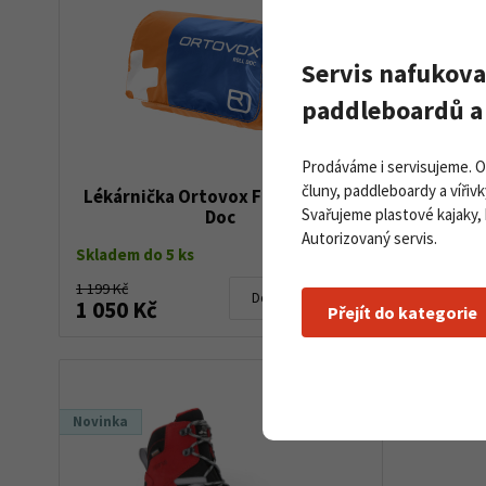
Servis nafukova
paddleboardů a 
Prodáváme i servisujeme. 
čluny, paddleboardy a vířivk
Lékárnička Ortovox First Aid Roll
Dynaf
Svařujeme plastové kajaky,
Doc
Autorizovaný servis.
Skladem do 5 ks
Skladem d
1 199 Kč
19 900 Kč
Detail produktu
1 050 Kč
9 990 
Přejít do kategorie
Novinka