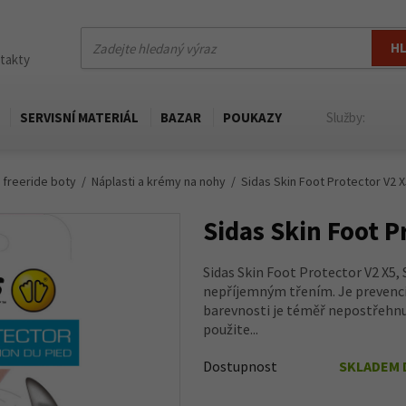
H
ntakty
SERVISNÍ MATERIÁL
BAZAR
POUKAZY
Služby:
a freeride boty
Náplasti a krémy na nohy
Sidas Skin Foot Protector V2 X
Sidas Skin Foot P
Sidas Skin Foot Protector V2 X5, 
nepříjemným třením. Je prevencí 
barevnosti je téměř nepostřehnut
použite...
Dostupnost
SKLADEM 