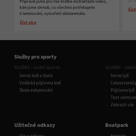
27. 
Připravili jsme pro Vás krátké instruktážní video,
kde jsme shrnuli, co všechno potřebujete
Číst
k laminování, vytvoření sklolaminátu.
Číst více
Služby pro sporty
SLUŽBY - vodní sporty
SLUŽBY - zimní
Servis lodí a člunů
Servis lyží
Vodácká půjčovna lodí
Celosezonní p
Škola eskymování
Půjčovna lyží
Test centru
Zobrazit vše
Užitečné odkazy
Boatpark
Vše o nákupu
Kontakt