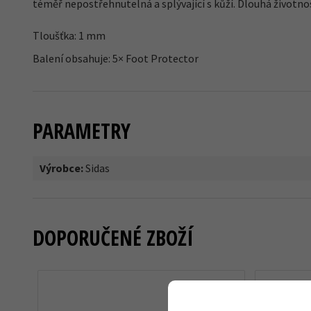
téměř nepostřehnutelná a splývající s kůží. Dlouhá životn
Tloušťka: 1 mm
Balení obsahuje: 5× Foot Protector
PARAMETRY
Výrobce:
Sidas
DOPORUČENÉ ZBOŽÍ