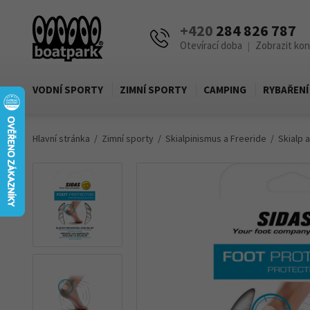
+420
284 826 787
Otevírací doba
Zobrazit ko
|
VODNÍ SPORTY
ZIMNÍ SPORTY
CAMPING
RYBAŘENÍ
Hlavní stránka
Zimní sporty
Skialpinismus a Freeride
Skialp 