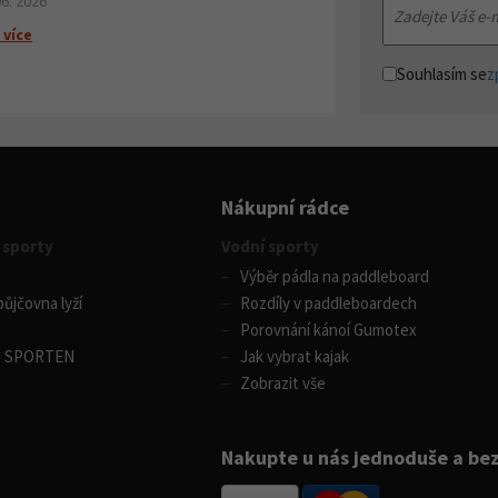
06. 2026
 více
Souhlasím se
z
Nákupní rádce
 sporty
Vodní sporty
Výběr pádla na paddleboard
ůjčovna lyží
Rozdíly v paddleboardech
Porovnání kánoí Gumotex
m SPORTEN
Jak vybrat kajak
Zobrazit vše
Nakupte u nás jednoduše a be