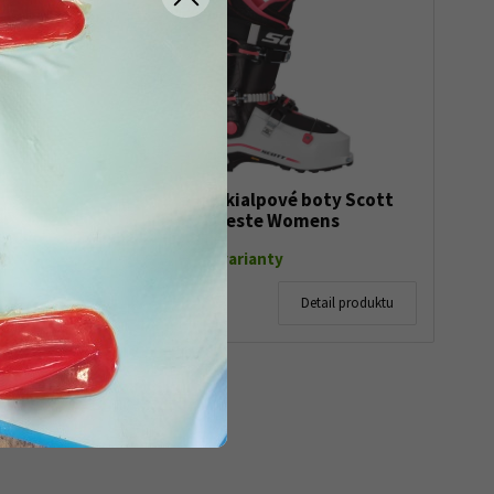
ur
Dámské skialpové boty Scott
Celeste Womens
Skladem dle varianty
14 150 Kč
produktu
Detail produktu
5 980 Kč