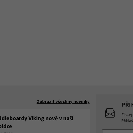
Zobrazit všechny novinky
PŘI
Získej
ddleboardy Viking nově v naší
Přihla
bídce