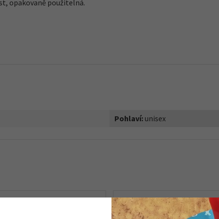
ost, opakovaně použitelná.
Pohlaví:
unisex