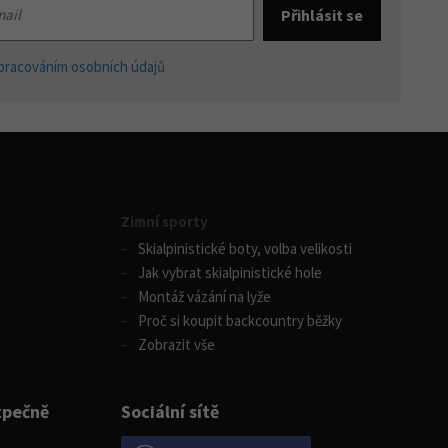
pracováním osobních údajů
Zimní sporty
Skialpinistické boty, volba velikosti
Jak vybrat skialpinistické hole
Montáž vázání na lyže
Proč si koupit backcountry běžky
Zobrazit vše
zpečně
Sociální sítě