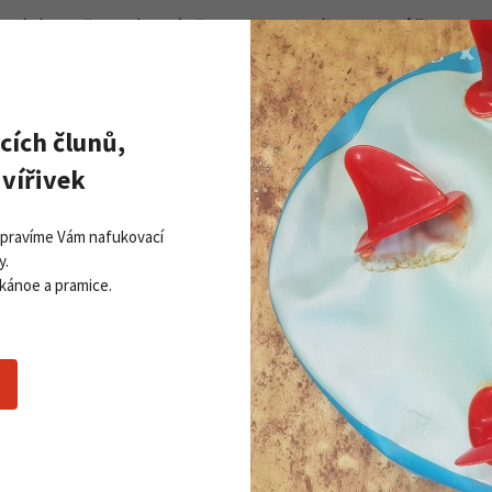
stává pevně na svém místě po celou dobu jízdy.
Dlouhá životnost
ánič Sidas Shin Protector přinést úlevu tím, že rozloží tlak na vě
ké boty velkou vůli, protože ta může být jednou z příčin bolestí
 komínu kolem lýtka tak, aby se vůle omezila nebo zcela odstranila
cích člunů,
vířivek
Opravíme Vám nafukovací
y.
 kánoe a pramice.
ou fólii
odou omyvatelný a opakovaně použitelný. Díky jeho vlastnostem 
čením zůstane na svém místě po celou dobu sportovní aktivity.