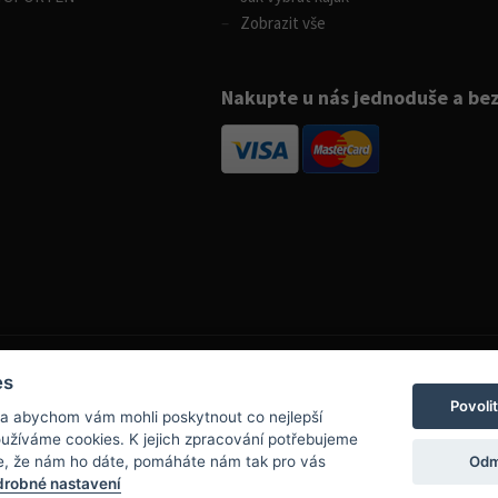
Zobrazit vše
Nakupte u nás jednoduše a be
es
Povoli
 a abychom vám mohli poskytnout co nejlepší
info@boatpark.cz
používáme cookies. K jejich zpracování potřebujeme
www.boatpark.cz
,
www.boatpark.eu
Odm
e, že nám ho dáte, pomáháte nám tak pro vás
robné nastavení