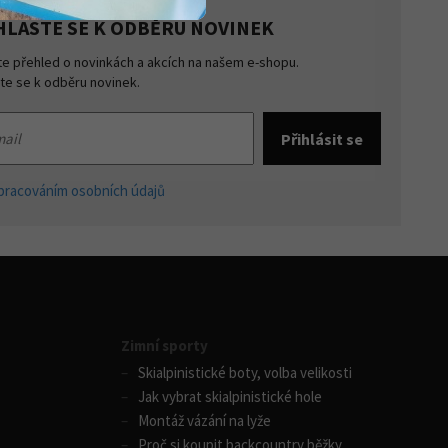
HLASTE SE K ODBĚRU NOVINEK
te přehled o novinkách a akcích na našem e-shopu.
šte se k odběru novinek.
pracováním osobních údajů
Zimní sporty
Skialpinistické boty, volba velikosti
Jak vybrat skialpinistické hole
Montáž vázání na lyže
Proč si koupit backcountry běžky