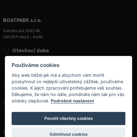
BOATPARK s.r.o.
Sokolovská 359/146 ,
180 00 Praha 8 – Karlín
Otevírací doba
Pondělí
8:00 - 19:00
Používáme cookies
Úterý - Pátek
10:00 - 19:00
Sobota
9:00 - 14:00
Aby web běžel jak má a abychom vám mohli
poskytnout co nejlepší uživatelský zážitek, používáme
+420 284 826 787
cookies. K jejich zpracování potřebujeme váš souhlas.
+420 604 728 042
Děkujeme, že nám ho dáte, pomáháte nám tak pro vás
stránky zlepšovat.
Podrobné nastavení
info@boatpark.cz
www.boatpark.cz
,
www.boatpark.eu
Povolit všechny cookies
Odmítnout cookies