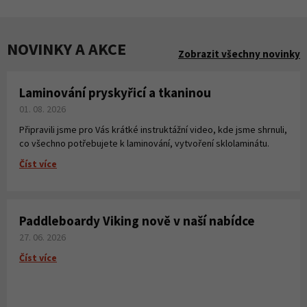
NOVINKY A AKCE
Zobrazit všechny novinky
Laminování pryskyřicí a tkaninou
01. 08. 2026
Připravili jsme pro Vás krátké instruktážní video, kde jsme shrnuli,
co všechno potřebujete k laminování, vytvoření sklolaminátu.
Číst více
Paddleboardy Viking nově v naší nabídce
27. 06. 2026
Číst více