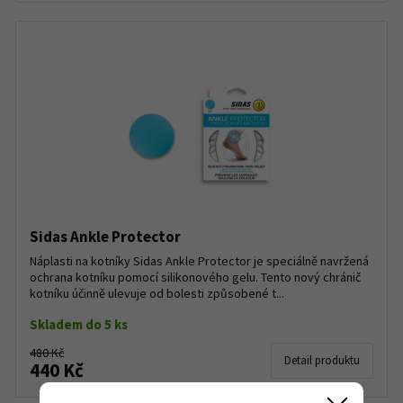
Sidas Ankle Protector
Náplasti na kotníky Sidas Ankle Protector je speciálně navržená
ochrana kotníku pomocí silikonového gelu. Tento nový chránič
kotníku účinně ulevuje od bolesti způsobené t...
Skladem do 5 ks
480 Kč
Detail produktu
440 Kč