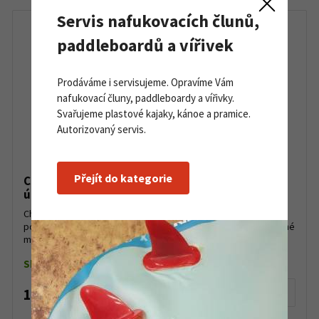
Servis nafukovacích člunů,
paddleboardů a vířivek
Prodáváme i servisujeme. Opravíme Vám
nafukovací čluny, paddleboardy a vířivky.
Svařujeme plastové kajaky, kánoe a pramice.
Autorizovaný servis.
Přejít do kategorie
Chladící gel Sidas Recovery Cryo Gel 15 ml pro
úlevu při pohmožděninách a natažených svalech
Chladicí gel z kvalitních surovin pro úlevu od bolesti při
pohmožděninách a natažených svalech. Po aplikaci na postižené
místo dojde k proniknutí esenciálních olejů do po...
Skladem do 5 ks
135 Kč
Detail produktu