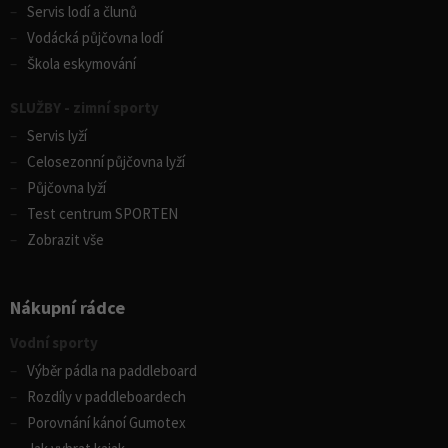
Servis lodí a člunů
Vodácká půjčovna lodí
Škola eskymování
SLUŽBY - zimní sporty
Servis lyží
Celosezonní půjčovna lyží
Půjčovna lyží
Test centrum SPORTEN
Zobrazit vše
Nákupní rádce
Vodní sporty
Výběr pádla na paddleboard
Rozdíly v paddleboardech
Porovnání kánoí Gumotex