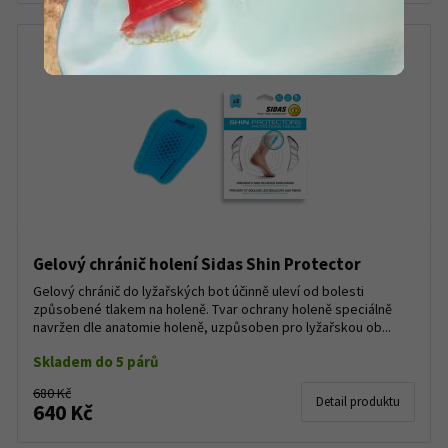
Gelový chránič holení Sidas Shin Protector
Gelový chránič do lyžařských bot účinně uleví od bolesti
způsobené tlakem na holeně. Tvar ochrany holeně speciálně
navržen dle anatomie holeně, uzpůsoben pro lyžařskou ob...
Skladem do 5 párů
680 Kč
Detail produktu
640 Kč