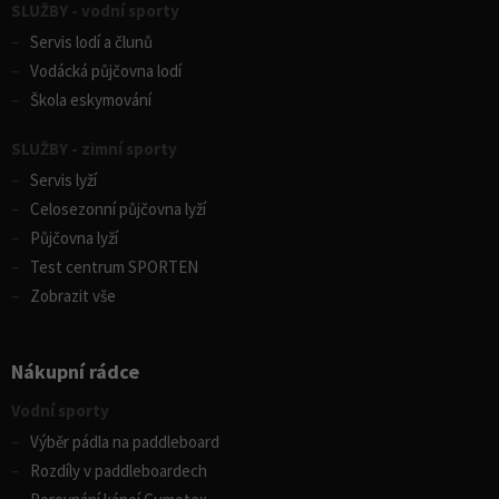
SLUŽBY - vodní sporty
Servis lodí a člunů
Vodácká půjčovna lodí
Škola eskymování
SLUŽBY - zimní sporty
Servis lyží
Celosezonní půjčovna lyží
Půjčovna lyží
Test centrum SPORTEN
Zobrazit vše
Nákupní rádce
Vodní sporty
Výběr pádla na paddleboard
Rozdíly v paddleboardech