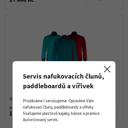
Servis nafukovacích člunů,
Vodácká bunda Hiko Pilot ION
paddleboardů a vířivek
Skladem dle varianty
Prodáváme i servisujeme. Opravíme Vám
nafukovací čluny, paddleboardy a vířivky.
2 160 Kč
Detail produktu
1 899 Kč
Svařujeme plastové kajaky, kánoe a pramice.
Autorizovaný servis.