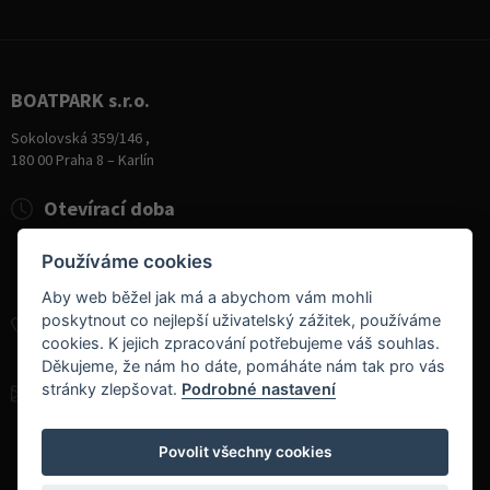
BOATPARK s.r.o.
Sokolovská 359/146 ,
180 00 Praha 8 – Karlín
Otevírací doba
Pondělí
8:00 - 19:00
Používáme cookies
Úterý - Pátek
10:00 - 19:00
Sobota
9:00 - 14:00
Aby web běžel jak má a abychom vám mohli
poskytnout co nejlepší uživatelský zážitek, používáme
+420 284 826 787
cookies. K jejich zpracování potřebujeme váš souhlas.
+420 604 728 042
Děkujeme, že nám ho dáte, pomáháte nám tak pro vás
stránky zlepšovat.
Podrobné nastavení
info@boatpark.cz
www.boatpark.cz
,
www.boatpark.eu
Povolit všechny cookies