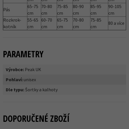
65-75
70-80
75-85
80-90
85-95
90-105
Pás
cm
cm
cm
cm
cm
cm
Rozkrok-
55-65
60-70
65-75
70-80
75-85
80 a více
kotník
cm
cm
cm
cm
cm
PARAMETRY
Výrobce:
Peak UK
Pohlaví:
unisex
Dle typu:
Šortky a kalhoty
DOPORUČENÉ ZBOŽÍ