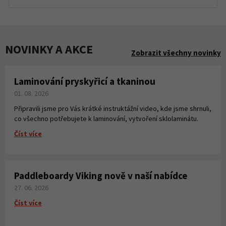
NOVINKY A AKCE
Zobrazit všechny novinky
Laminování pryskyřicí a tkaninou
01. 08. 2026
Připravili jsme pro Vás krátké instruktážní video, kde jsme shrnuli,
co všechno potřebujete k laminování, vytvoření sklolaminátu.
Číst více
Paddleboardy Viking nově v naší nabídce
27. 06. 2026
Číst více