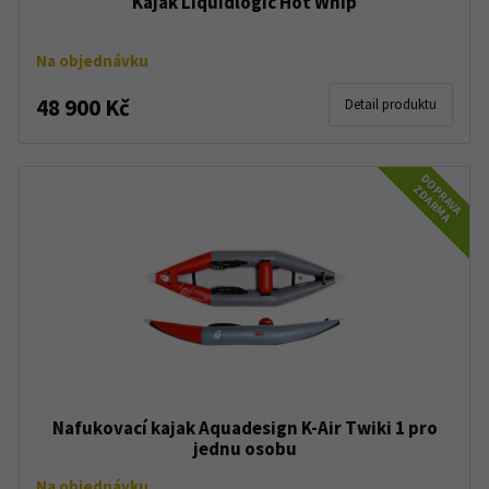
Kajak Liquidlogic Hot Whip
Na objednávku
48 900 Kč
Detail produktu
DOPRAVA
ZDARMA
Nafukovací kajak Aquadesign K-Air Twiki 1 pro
jednu osobu
Na objednávku