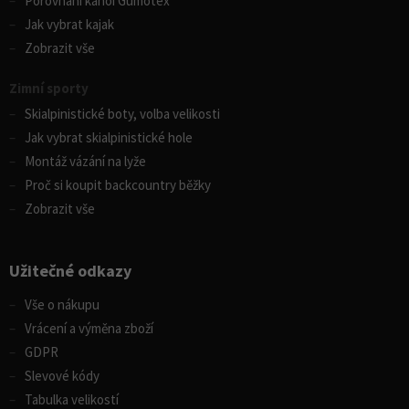
Porovnání kánoí Gumotex
Jak vybrat kajak
Zobrazit vše
Zimní sporty
Skialpinistické boty, volba velikosti
Jak vybrat skialpinistické hole
Montáž vázání na lyže
Proč si koupit backcountry běžky
Zobrazit vše
Užitečné odkazy
Vše o nákupu
Vrácení a výměna zboží
GDPR
Slevové kódy
Tabulka velikostí