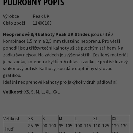
PODROBNÝ POPIS
Výrobce
Peak UK
Číslo zboží
11400163
Neoprenové 3/4 kalhoty Peak UK Strides
jsou ušité z
kombinace 1,5 mm a 2,5 mm tlustého neoprenu. Pro větší
pohodlí jsou tříčtvrteční kalhoty ušité plochým střihem. Na
zadku švy nejsou. Na zádech je zvýšený střih. Zesílený materiál
je na zadku, kolenou a kyčlích. V oblasti zadku je protiskluzový
silikonový potisk. Kalhoty jsou dále doplněny stylovou
grafikou.
Ideální neoprenové kalhoty pro jakýkoliv druh pádlování.
Velikosti:
XS, S, M, L, XL, XXL
Velikost
XS
S
M
L
XL
XXL
85-95
90-100
95-105
100-115
110-125
120-130
Hruď
cm
cm
cm
cm
cm
cm