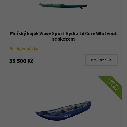
Mořský kajak Wave Sport Hydra LV Core Whiteout
se skegem
Na objednávku
35 500 Kč
Detail produktu
DOPRAVA
ZDARMA