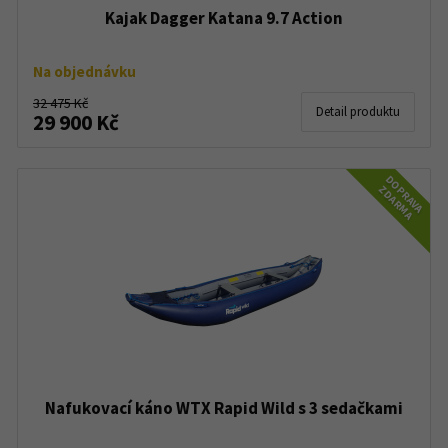
Kajak Dagger Katana 9.7 Action
Na objednávku
32 475 Kč
Detail produktu
29 900 Kč
DOPRAVA
ZDARMA
Nafukovací káno WTX Rapid Wild s 3 sedačkami