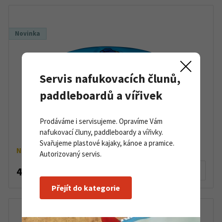
Novinka
Servis nafukovacích člunů,
paddleboardů a vířivek
Prodáváme i servisujeme. Opravíme Vám
Kajak Liquidlogic RMX 96
nafukovací čluny, paddleboardy a vířivky.
Svařujeme plastové kajaky, kánoe a pramice.
Na objednávku
Autorizovaný servis.
48 900 Kč
Detail produktu
Přejít do kategorie