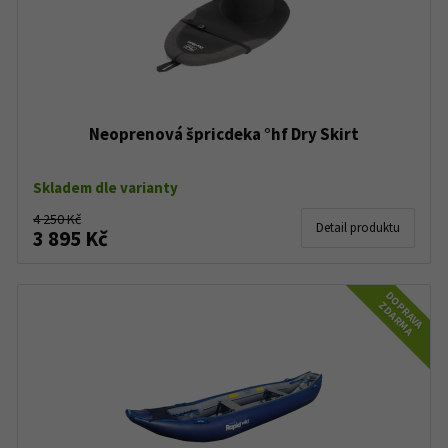
Neoprenová špricdeka °hf Dry Skirt
Skladem dle varianty
4 250 Kč
Detail produktu
3 895 Kč
DOPRAVA
ZDARMA