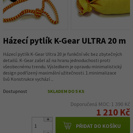
Házecí pytlík K-Gear ULTRA 20 m
Házecí pytlík K-Gear Ultra 20 je funkční věc bez zbytečných
detailů. K-Gear zašel až na hranu jednoduchosti proti
všeobecnému trendu. Výsledkem je opravdu minimalistický
design podřízený maximální užitečnosti. 1.minimalizace
švů Konstrukce vychází ...
Dostupnost
SKLADEM DO 5 KS
Doporučená MOC: 1 390 Kč
1 210 Kč
PŘIDAT DO KOŠÍKU