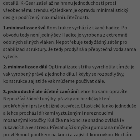
detailů. K-Gear zašel až na hranu jednoduchosti proti
všeobecnému trendu. Výsledkem je opravdu minimalistický
design podřízený maximální užitečnosti.
1.minimalizace švů
Konstrukce vychází z tkané hadice. Po
obvodu tedy není jediný šev. Hadice je vyrobena z extremně
odolných silných vláken. Nepotřebuje tedy žádný zátěr pro
stabilizaci struktury. Je tedy prodyšná a přebytečná voda sama
vyteče.
2. minimalizace dílů
Optimalizace střihu vyvrcholila tím že je
vak vyrobený právě z jednoho dílu. I kdyby se rozpadly švy,
konstrukce zajistí že vak můžeme používat dále.
3. jednoduché ale účelné zavírání
Lehce ho sami opravíte.
Nepoužívá žádné tunýlky, přazky ani brzdičky které
prokřehlými prsty obtížně otevřete. Elastické lanko jednoduše
a lehce prochází dírkami vyztuženými nereznoucími
mosaznými kroužky. Kulička na konci se snadno ovládá i v
rukavicích a ve stresu. Přesahující smyčku gumolana můžeme
provléknout poutkem na konci a zajistit koncovkou. Nechám