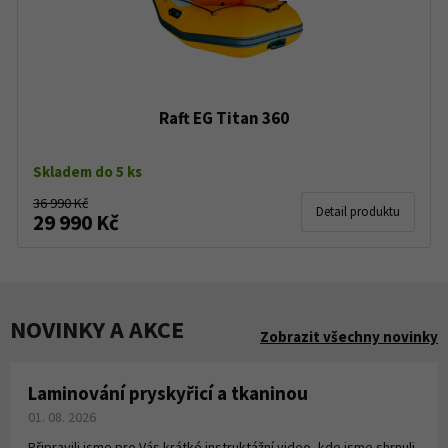
Raft EG Titan 360
Skladem do 5 ks
36 990 Kč
Detail produktu
29 990 Kč
NOVINKY A AKCE
Zobrazit všechny novinky
Laminování pryskyřicí a tkaninou
01. 08. 2026
Připravili jsme pro Vás krátké instruktážní video, kde jsme shrnuli,