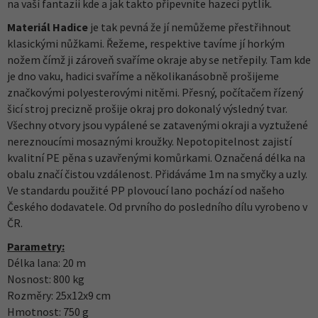
na vaší fantazii kde a jak takto připevníte hazecí pytlík.
Materiál Hadice
je tak pevná že jí nemůžeme přestřihnout
klasickými nůžkami. Řežeme, respektive tavíme jí horkým
nožem čímž ji zároveň svaříme okraje aby se netřepily. Tam kde
je dno vaku, hadici svaříme a několikanásobně prošijeme
značkovými polyesterovými nitěmi. Přesný, počítačem řízený
šicí stroj precizně prošije okraj pro dokonalý výsledný tvar.
Všechny otvory jsou vypálené se zatavenými okraji a vyztužené
nereznoucími mosaznými kroužky. Nepotopitelnost zajistí
kvalitní PE pěna s uzavřenými komůrkami. Označená délka na
obalu značí čistou vzdálenost. Přidáváme 1m na smyčky a uzly.
Ve standardu použité PP plovoucí lano pochází od našeho
Českého dodavatele. Od prvního do posledního dílu vyrobeno v
ČR.
Parametry:
Délka lana: 20 m
Nosnost: 800 kg
Rozměry: 25x12x9 cm
Hmotnost: 750 g