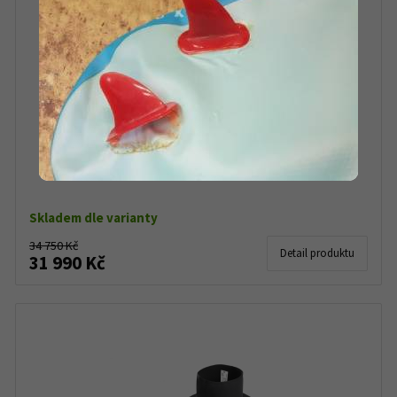
Kajak Spade Kayaks Starfire
Skladem dle varianty
34 750 Kč
Detail produktu
31 990 Kč