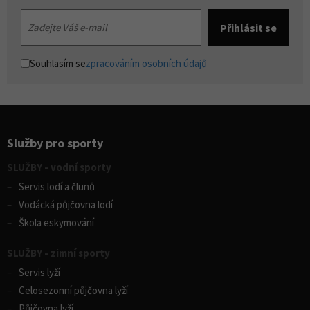
Souhlasím se
zpracováním osobních údajů
Služby pro sporty
SLUŽBY - vodní sporty
Servis lodí a člunů
Vodácká půjčovna lodí
Škola eskymování
SLUŽBY - zimní sporty
Servis lyží
Celosezonní půjčovna lyží
Půjčovna lyží