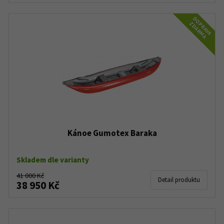
DOPRAVA
ZDARMA
Kánoe Gumotex Baraka
Skladem dle varianty
41 000 Kč
Detail produktu
38 950 Kč