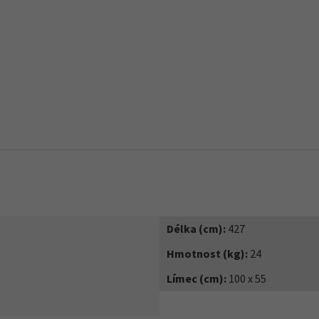
Délka (cm):
427
Hmotnost (kg):
24
Límec (cm):
100 x 55