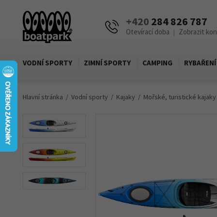
+420
284 826 787
Otevírací doba
Zobrazit ko
|
VODNÍ SPORTY
ZIMNÍ SPORTY
CAMPING
RYBAŘENÍ
Hlavní stránka
Vodní sporty
Kajaky
Mořské, turistické kajaky