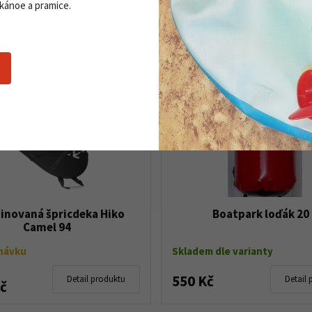
 kánoe a pramice.
2 940 Kč
Detail produktu
Detail 
Kč
novaná špricdeka Hiko
Boatpark loďák 20 
Camel 94
návku
Skladem dle varianty
550 Kč
Detail produktu
Detail 
Kč