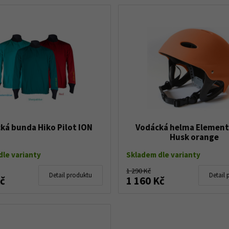
ká bunda Hiko Pilot ION
Vodácká helma Element
Husk orange
le varianty
Skladem dle varianty
1 290 Kč
Detail produktu
Detail 
Kč
1 160 Kč