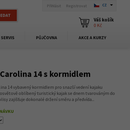
CZ
Přihlásit
Registrovat
LEDAT
Váš košík
0 Kč
SERVIS
PŮJČOVNA
AKCE A KURZY
 Carolina 14 s kormidlem
lina 14 vybavený kormidlem pro snazší vedení kajaku
losvětově oblíbený turistický kajak se dnem tvarováným do
olisy zajišťuje dokonalé držení směru a předvída...
DNÁVKU