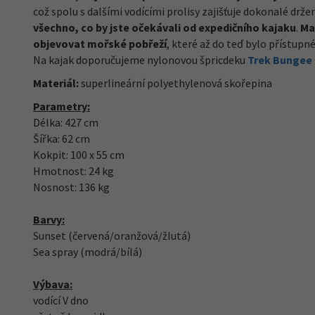
což spolu s dalšími vodícími prolisy zajišťuje dokonalé d
všechno, co by jste očekávali od expedičního kajaku
.
Ma
objevovat mořské pobřeží
, které až do teď bylo přístupné
Na kajak doporučujeme nylonovou špricdeku
Trek Bungee
Materiál:
superlineární polyethylenová skořepina
Parametry:
Délka: 427 cm
Šířka: 62 cm
Kokpit: 100 x 55 cm
Hmotnost: 24 kg
Nosnost: 136 kg
Barvy:
Sunset (červená/oranžová/žlutá)
Sea spray (modrá/bílá)
Výbava:
vodící V dno