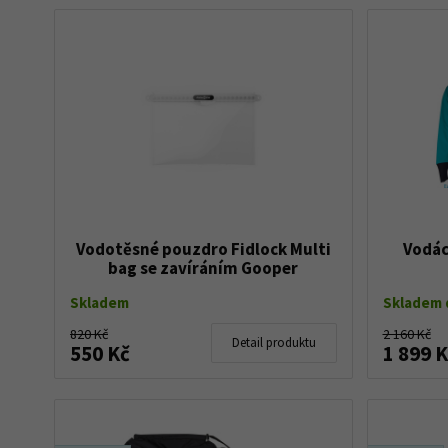
Vodotěsné pouzdro Fidlock Multi
Vodác
bag se zavíráním Gooper
Skladem
Skladem d
820 Kč
2 160 Kč
Detail produktu
550 Kč
1 899 