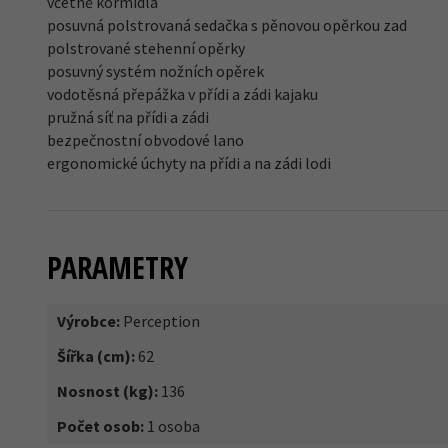
včetně kormidla
posuvná polstrovaná sedačka s pěnovou opěrkou zad
polstrované stehenní opěrky
posuvný systém nožních opěrek
vodotěsná přepážka v přídi a zádi kajaku
pružná síť na přídi a zádi
bezpečnostní obvodové lano
ergonomické úchyty na přídi a na zádi lodi
PARAMETRY
Výrobce:
Perception
Šířka (cm):
62
Nosnost (kg):
136
Počet osob:
1 osoba