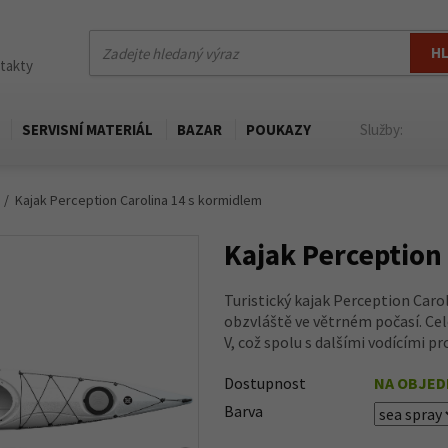
H
ntakty
SERVISNÍ MATERIÁL
BAZAR
POUKAZY
Služby:
Kajak Perception Carolina 14 s kormidlem
Kajak Perception
Turistický kajak Perception Caro
obzvláště ve větrném počasí. Ce
V, což spolu s dalšími vodícími pr
Dostupnost
NA OBJE
Barva