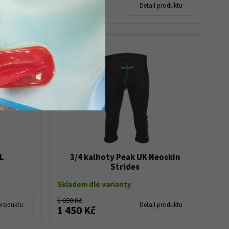
1 080 Kč
produktu
Detail produktu
990 Kč
L
3/4 kalhoty Peak UK Neoskin
Strides
Skladem dle varianty
1 690 Kč
produktu
Detail produktu
1 450 Kč