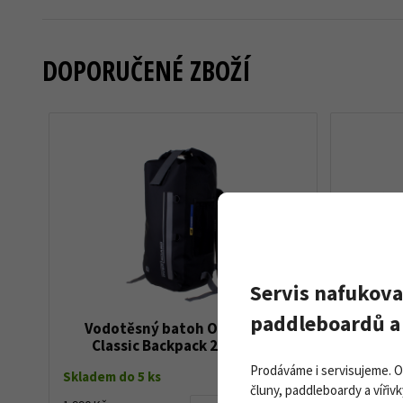
DOPORUČENÉ ZBOŽÍ
Servis nafukova
paddleboardů a 
Vodotěsný batoh OverBoard
Galasp
Classic Backpack 20L black
Prodáváme i servisujeme. 
Skladem do 5 ks
Skladem d
čluny, paddleboardy a vířivk