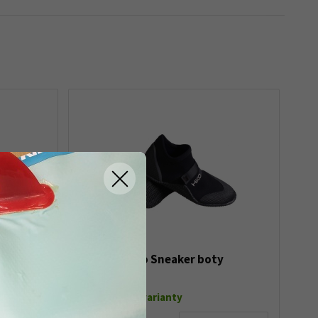
h 616.2X
Hiko Sneaker boty
Skladem dle varianty