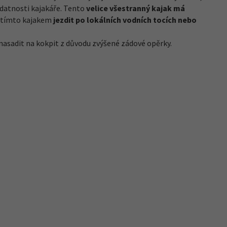
zdatnosti kajakáře. Tento
velice všestranný kajak má
s tímto kajakem
jezdit po lokálních vodních tocích nebo
 nasadit na kokpit z důvodu zvýšené zádové opěrky.