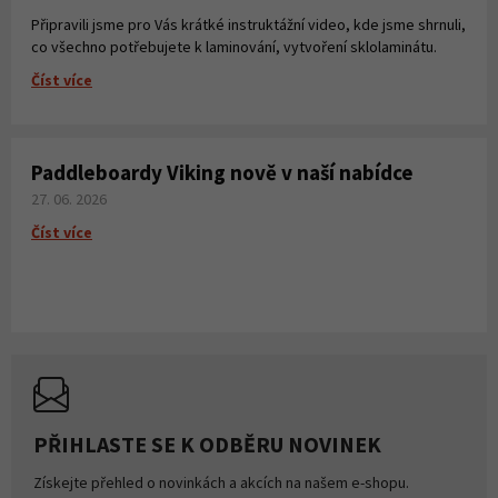
Připravili jsme pro Vás krátké instruktážní video, kde jsme shrnuli,
co všechno potřebujete k laminování, vytvoření sklolaminátu.
Číst více
Paddleboardy Viking nově v naší nabídce
27. 06. 2026
Číst více
PŘIHLASTE SE K ODBĚRU NOVINEK
Získejte přehled o novinkách a akcích na našem e-shopu.