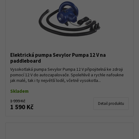
Elektrická pumpa Sevylor Pumpa 12 V na
paddleboard
Vysokotlaká pumpa Sevylor Pumpa 12 V připojitelná ke zdroji
pomocí 12 V do autozapalovače. Spolehlivě a rychle nafoukne
jak malé, tak i ty největší lodě, včetně vysokotla...
Skladem
1 999 Kč
Detail produktu
1 590 Kč