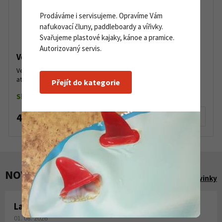
Prodáváme i servisujeme. Opravíme Vám
nafukovací čluny, paddleboardy a vířivky.
Svařujeme plastové kajaky, kánoe a pramice.
Autorizovaný servis.
Ventil Boston set
Ventil pro nafukovací PVC čluny a tahadla Sevylor, Intex,
atd.Balení: pár...
Přejít do kategorie
Skladem do 5 párů
450 Kč
Detail produktu
NOVINKY A AKCE
Zobrazit všechny novinky
Laminování pryskyřicí a tkaninou
01. 08. 2026