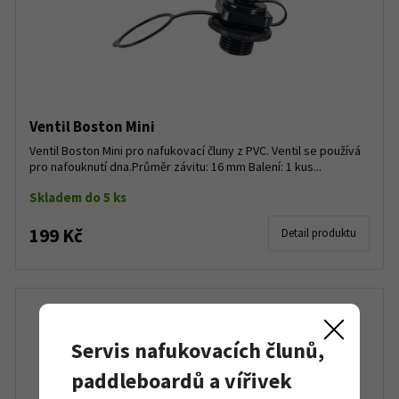
Ventil Boston Mini
Ventil Boston Mini pro nafukovací čluny z PVC. Ventil se používá
pro nafouknutí dna.Průměr závitu: 16 mm Balení: 1 kus...
Skladem do 5 ks
199 Kč
Detail produktu
Servis nafukovacích člunů,
paddleboardů a vířivek