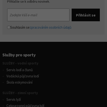
Přihlašte se k odběru novinek.
Souhlasím se
zpracováním osobních údajů
Služby pro sporty
SLUŽBY - vodní sporty
Servis lodí a člunů
Vodácká půjčovna lodí
Škola eskymování
SLUŽBY - zimní sporty
Servis lyží
Celosezonní půjčovna lyží