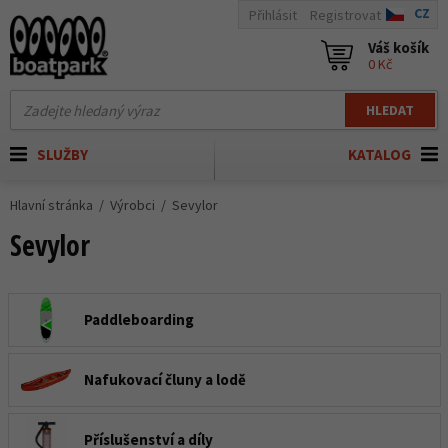
CZ
Přihlásit
Registrovat
Váš košík
0 Kč
HLEDAT
SLUŽBY
KATALOG
Hlavní stránka
Výrobci
Sevylor
Sevylor
Paddleboarding
Nafukovací čluny a lodě
Příslušenství a díly