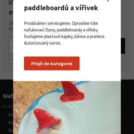
paddleboardů a vířivek
PŘIHLASTE SE K ODBĚRU NOVINEK
Prodáváme i servisujeme. Opravíme Vám
Získejte přehled o novinkách a akcích na našem e-shopu.
Přihlašte se k odběru novinek.
nafukovací čluny, paddleboardy a vířivky.
Svařujeme plastové kajaky, kánoe a pramice.
Autorizovaný servis.
Souhlasím se
zpracováním osobních údajů
Přejít do kategorie
Služby pro sporty
SLUŽBY - vodní sporty
Servis lodí a člunů
Vodácká půjčovna lodí
Škola eskymování