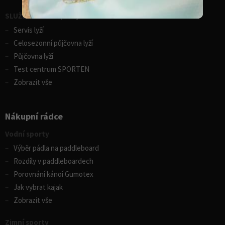
SLUŽBY - zimní sporty
Servis lyží
Celosezonní půjčovna lyží
Půjčovna lyží
Test centrum SPORTEN
Zobrazit vše
Nákupní rádce
Vodní sporty
Výběr pádla na paddleboard
Rozdíly v paddleboardech
Porovnání kánoí Gumotex
Jak vybrat kajak
Zobrazit vše
Zimní sporty