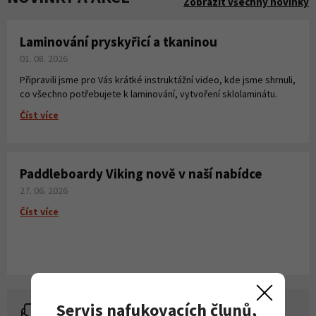
Zobrazit všechny novinky
Laminování pryskyřicí a tkaninou
01. 08. 2026
Připravili jsme pro Vás krátké instruktážní video, kde jsme shrnuli,
co všechno potřebujete k laminování, vytvoření sklolaminátu.
Číst více
Paddleboardy Viking nově v naší nabídce
27. 06. 2026
Číst více
Servis nafukovacích člunů,