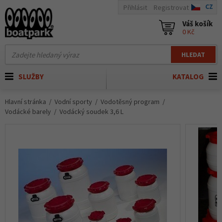
CZ
Přihlásit
Registrovat
Váš košík
0 Kč
HLEDAT
SLUŽBY
KATALOG
Hlavní stránka
Vodní sporty
Vodotěsný program
Vodácké barely
Vodácký soudek 3,6 L