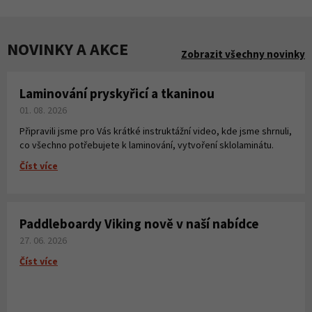
NOVINKY A AKCE
Zobrazit všechny novinky
Laminování pryskyřicí a tkaninou
01. 08. 2026
Připravili jsme pro Vás krátké instruktážní video, kde jsme shrnuli,
co všechno potřebujete k laminování, vytvoření sklolaminátu.
Číst více
Paddleboardy Viking nově v naší nabídce
27. 06. 2026
Číst více