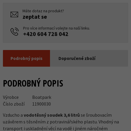
Máte dotaz na produkt?
zeptat se
Pro více informací volejte na naší linku.
+420 604 728 042
Podrobný popis
Doporučené zboží
PODROBNÝ POPIS
Výrobce
Boatpark
Číslo zboží
11900030
Vzducho a
vodotěsný soudek 3,6 litrů
se šroubovacím
uzávěrem s těsněním z potravinářského plastu. Vhodný na
transport i uskladnění věcí na vodě i jiném náročném