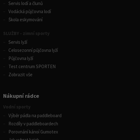
Servis lodí a člunů
Vodácká půjčovna lodí
Škola eskymování
SLUŽBY - zimní sporty
Servis lyží
Celosezonní půjčovna lyží
Půjčovna lyží
Test centrum SPORTEN
Zobrazit vše
Nákupní rádce
Vodní sporty
Výběr pádla na paddleboard
Rozdíly v paddleboardech
Porovnání kánoí Gumotex
Jak vybrat kajak