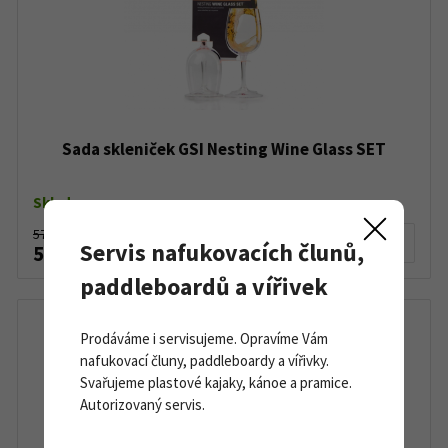
Sada skleniček GSI Nesting Wine Glass SET
Skladem
579 Kč
Detail produktu
Servis nafukovacích člunů,
520 Kč
paddleboardů a vířivek
Prodáváme i servisujeme. Opravíme Vám
nafukovací čluny, paddleboardy a vířivky.
Svařujeme plastové kajaky, kánoe a pramice.
Autorizovaný servis.