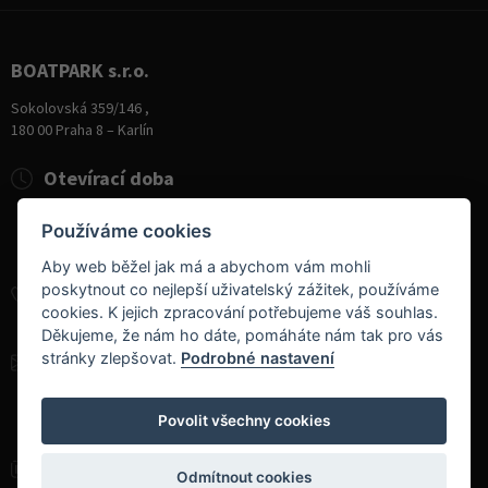
BOATPARK s.r.o.
Sokolovská 359/146 ,
180 00 Praha 8 – Karlín
Otevírací doba
Pondělí
8:00 - 19:00
Používáme cookies
Úterý - Pátek
10:00 - 19:00
Sobota
9:00 - 14:00
Aby web běžel jak má a abychom vám mohli
poskytnout co nejlepší uživatelský zážitek, používáme
+420 284 826 787
cookies. K jejich zpracování potřebujeme váš souhlas.
+420 604 728 042
Děkujeme, že nám ho dáte, pomáháte nám tak pro vás
stránky zlepšovat.
Podrobné nastavení
info@boatpark.cz
www.boatpark.cz
,
www.boatpark.eu
Povolit všechny cookies
Odmítnout cookies