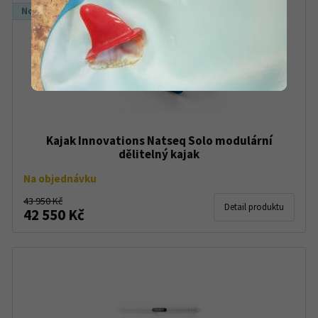
Novinka
Kajak Innovations Natseq Solo modulární
dělitelný kajak
Na objednávku
43 950 Kč
Detail produktu
42 550 Kč