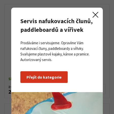
Servis nafukovacích člunů,
paddleboardů a vířivek
Prodáváme i servisujeme. Opravíme Vám
nafukovací čluny, paddleboardy a vířivky.
Svařujeme plastové kajaky, kánoe a pramice.
Autorizovaný servis.
Dámské barefoot boty Astral Loyak WS
Turquoise/Gray
Přejít do kategorie
Skladem dle varianty
2 499 Kč
Detail produktu
2 250 Kč