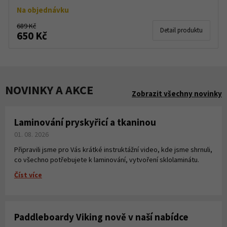
Na objednávku
689 Kč
Detail produktu
650 Kč
NOVINKY A AKCE
Zobrazit všechny novinky
Laminování pryskyřicí a tkaninou
01. 08. 2026
Připravili jsme pro Vás krátké instruktážní video, kde jsme shrnuli,
co všechno potřebujete k laminování, vytvoření sklolaminátu.
Číst více
Paddleboardy Viking nově v naší nabídce