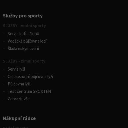
Služby pro sporty
SLUŽBY - vodní sporty
Servis lodí a člunů
Vodácká půjčovna lodí
Škola eskymování
SLUŽBY - zimní sporty
Servis lyží
Celosezonní půjčovna lyží
Půjčovna lyží
Test centrum SPORTEN
Zobrazit vše
Nákupní rádce