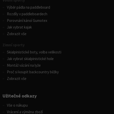
Vodní sporty
Výběr pádla na paddleboard
Rozdíly v paddleboardech
Porovnání kánoí Gumotex
Jak vybrat kajak
Zobrazit vše
Zimní sporty
Skialpinistické boty, volba velikosti
Jak vybrat skialpinistické hole
Montáž vázání na lyže
Proč si koupit backcountry běžky
Zobrazit vše
Užitečné odkazy
Vše o nákupu
Vrácení a výměna zboží