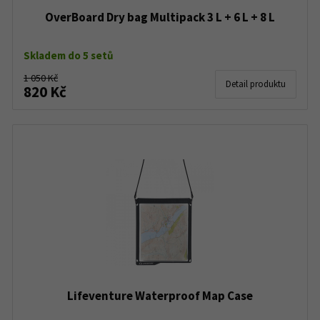
OverBoard Dry bag Multipack 3 L + 6 L + 8 L
Skladem do 5 setů
1 050 Kč
Detail produktu
820 Kč
Lifeventure Waterproof Map Case