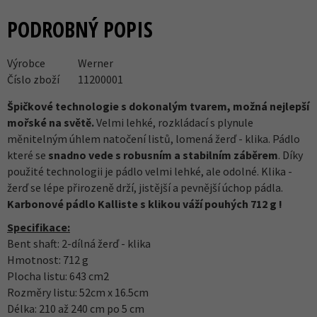
PODROBNÝ POPIS
Výrobce
Werner
Číslo zboží
11200001
Špičkové technologie s dokonalým tvarem, možná nejlepší
mořské na světě.
Velmi lehké, rozkládací s plynule
měnitelným úhlem natočení listů, lomená žerď - klika. Pádlo
které se
snadno vede s robusním a stabilním záběrem
. Díky
použité technologii je pádlo velmi lehké, ale odolné. Klika -
žerď se lépe přirozeně drží, jistější a pevnější úchop pádla.
Karbonové pádlo Kalliste s klikou váží pouhých 712 g !
Specifikace:
Bent shaft: 2-dílná žerď - klika
Hmotnost: 712 g
Plocha listu: 643 cm2
Rozměry listu: 52cm x 16.5cm
Délka: 210 až 240 cm po 5 cm