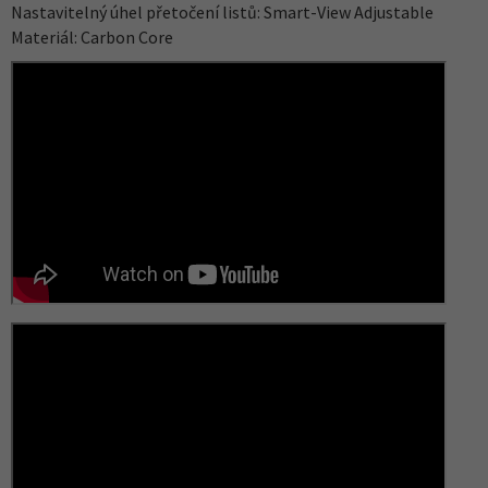
Nastavitelný úhel přetočení listů: Smart-View Adjustable
Materiál: Carbon Core