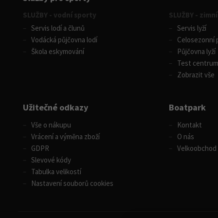
SLUŽBY - vodní sporty
SLUŽBY - zimní
Servis lodí a člunů
Servis lyží
Vodácká půjčovna lodí
Celosezonní p
Škola eskymování
Půjčovna lyží
Test centru
Zobrazit vše
Užitečné odkazy
Boatpark
Vše o nákupu
Kontakt
Vrácení a výměna zboží
O nás
GDPR
Velkoobchod
Slevové kódy
Tabulka velikostí
Nastavení souborů cookies