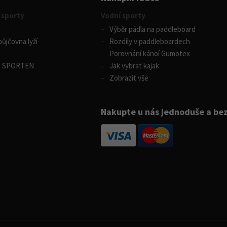
 sporty
Vodní sporty
Výběr pádla na paddleboard
ůjčovna lyží
Rozdíly v paddleboardech
Porovnání kánoí Gumotex
m SPORTEN
Jak vybrat kajak
Zobrazit vše
Nakupte u nás jednoduše a be