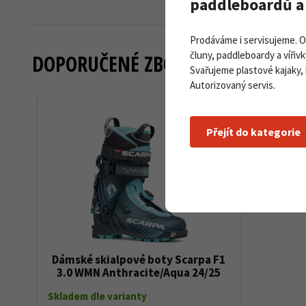
paddleboardů a 
Prodáváme i servisujeme. 
čluny, paddleboardy a vířivk
DOPORUČENÉ ZBOŽÍ
Svařujeme plastové kajaky,
Autorizovaný servis.
Přejít do kategorie
Dámské skialpové boty Scarpa F1
3.0 WMN Anthracite/Aqua 24/25
Skladem dle varianty