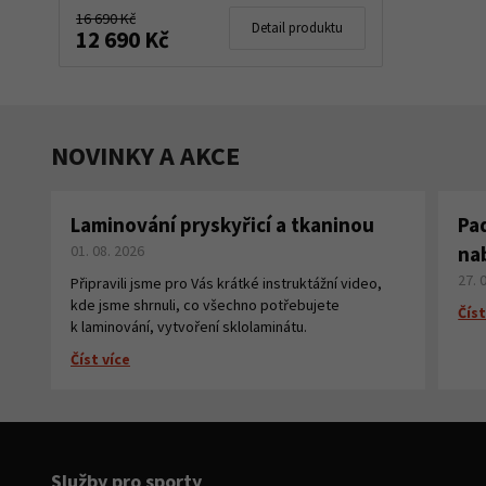
16 690 Kč
Detail produktu
12 690 Kč
NOVINKY A AKCE
Laminování pryskyřicí a tkaninou
Pa
01. 08. 2026
na
27. 
Připravili jsme pro Vás krátké instruktážní video,
kde jsme shrnuli, co všechno potřebujete
Číst
k laminování, vytvoření sklolaminátu.
Číst více
Služby pro sporty