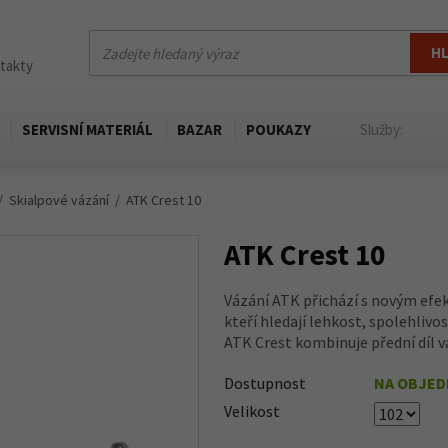
H
ntakty
SERVISNÍ MATERIÁL
BAZAR
POUKAZY
Služby:
Skialpové vázání
ATK Crest 10
ATK Crest 10
Vázání ATK přichází s novým efek
kteří hledají lehkost, spolehliv
ATK Crest kombinuje přední díl vá
Dostupnost
NA OBJE
Velikost