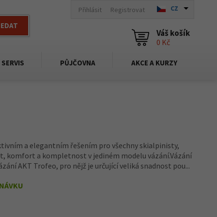
CZ
Přihlásit
Registrovat
LEDAT
Váš košík
0 Kč
SERVIS
PŮJČOVNA
AKCE A KURZY
tivním a elegantním řešením pro všechny skialpinisty,
ost, komfort a kompletnost v jediném modelu vázání.Vázání
zání AKT Trofeo, pro nějž je určující veliká snadnost pou...
DNÁVKU