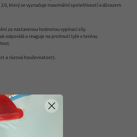
T 2.0, který se vyznačuje maximální spolehlivostí a důrazem
ní za nastavenou hodnotou vypínací síly.
k odpovídá a reaguje na prohnutí lyže v terénu.
host.
ost a rázová houževnatost).