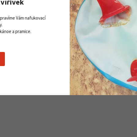
vířivek
Opravíme Vám nafukovací
y.
 kánoe a pramice.