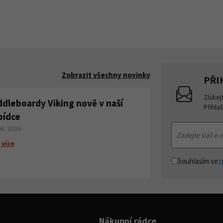
Zobrazit všechny novinky
PŘI
Získej
ddleboardy Viking nově v naší
Přihla
bídce
06. 2026
 více
Souhlasím se
z
Nákupní rádce