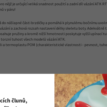
o nějž je určující veliká snadnost použití a zadní díl vázání ATK R
mů v páru!
do nášlapné části brzdičky a pomáhá k plynulému bočnímu uvolně
zání a zachová rozsah nastavení délky skeletu boty. Adekvátně ta
uje pružiny a kromě nižší hmotnosti poskytuje vyšší upínací tu
 torzní tuhost všech modelů vázání ATK.
eli a termoplastu POM (charakteristické vlastnosti - pevnost, tuh
0 g
cích člunů,