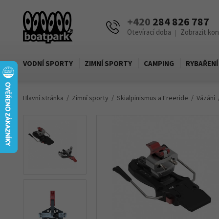
+420
284 826 787
Otevírací doba
Zobrazit ko
|
VODNÍ SPORTY
ZIMNÍ SPORTY
CAMPING
RYBAŘENÍ
Hlavní stránka
Zimní sporty
Skialpinismus a Freeride
Vázání