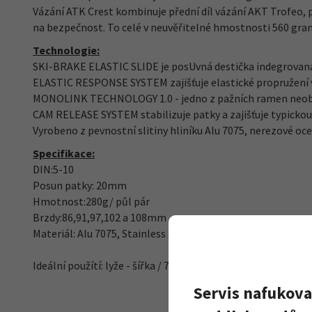
Vázání ATK Crest kombinuje přední díl vázání AKT Trofeo, pr
na bezpečnost. To celé v neuvěřitelné hmostnosti 560 gra
Technologie:
SKI-BRAKE ELASTIC SLIDE je posUvná destička indegrovaná 
ELASTIC RESPONSE SYSTEM zajišťuje elastické propružení vá
MONOLINK TECHNOLOGY 1.0 - jedno z pažních ramen neobsah
CAM RELEASE SYSTEM stabilizuje patky a zajišťuje typickou
Vyrobeno z pevnostní slitiny hliníku Alu 7075, nerezové oc
Specifikace:
DIN:5-10
Posun patky: 20mm
Hmotnost:280g/ půl pár
Brzdy:86,91,97,102 a 108mm
Materiál: Alu 7075, Stainless Steel, POM
Ideální použítí: lyže - šířka / 75 - 120 mm, hmotnost do 150
Servis nafukova