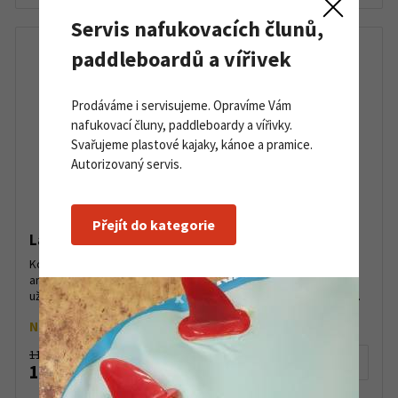
Servis nafukovacích člunů,
paddleboardů a vířivek
Prodáváme i servisujeme. Opravíme Vám
nafukovací čluny, paddleboardy a vířivky.
Svařujeme plastové kajaky, kánoe a pramice.
Autorizovaný servis.
Přejít do kategorie
Lavinový vyhledávač Mammut Barryvox S
Kombinace digitálního a analogového zařízení se třemi
anténami, to je vyhledávač Mammut Barryvox® S. Nabízí
uživatelům jednoduché a intuitivní ovládání. Funkce inteligent...
Na objednávku
11 999 Kč
Detail produktu
11 000 Kč