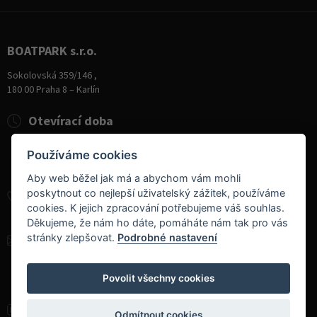
BOATPARK s.r.o.
Sokolovská 359/146 ,
180 00 Praha 8 – Karlín
Otevírací doba
Pondělí
8:00 - 19:00
Používáme cookies
Úterý - Pátek
10:00 - 19:00
Sobota
9:00 - 14:00
Aby web běžel jak má a abychom vám mohli
poskytnout co nejlepší uživatelský zážitek, používáme
+420 284 826 787
cookies. K jejich zpracování potřebujeme váš souhlas.
+420 604 728 042
Děkujeme, že nám ho dáte, pomáháte nám tak pro vás
stránky zlepšovat.
Podrobné nastavení
info@boatpark.cz
www.boatpark.cz
,
www.boatpark.eu
Povolit všechny cookies
Odmítnout cookies