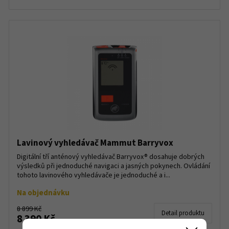
Lavinový vyhledávač Mammut Barryvox
Digitální tří anténový vyhledávač Barryvox® dosahuje dobrých
výsledků při jednoduché navigaci a jasných pokynech. Ovládání
tohoto lavinového vyhledávače je jednoduché a i...
Na objednávku
8 899 Kč
Detail produktu
8 390 Kč