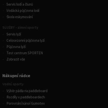
Servis lodí a člunů
Vodácká půjčovna lodí
Škola eskymování
SLUŽBY - zimní sporty
Servis lyží
Celosezonní půjčovna lyží
Půjčovna lyží
Test centrum SPORTEN
Zobrazit vše
Nákupní rádce
Vodní sporty
Výběr pádla na paddleboard
Rozdíly v paddleboardech
Porovnání kánoí Gumotex