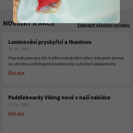
NOVINKY A AKCE
Zobrazit všechny novinky
Laminování pryskyřicí a tkaninou
01. 08. 2026
Připravili jsme pro Vás krátké instruktážní video, kde jsme shrnuli,
co všechno potřebujete k laminování, vytvoření sklolaminátu.
Číst více
Paddleboardy Viking nově v naší nabídce
27. 06. 2026
Číst více