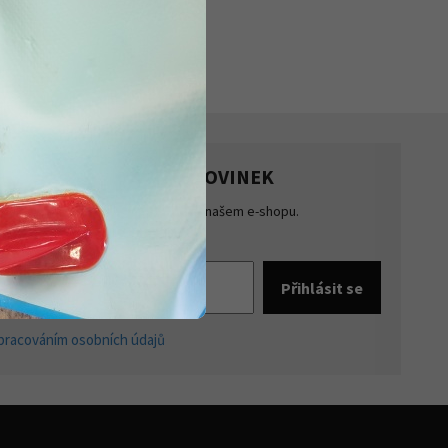
HLASTE SE K ODBĚRU NOVINEK
te přehled o novinkách a akcích na našem e-shopu.
šte se k odběru novinek.
pracováním osobních údajů