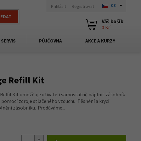
CZ
Přihlásit
Registrovat
LEDAT
Váš košík
0 Kč
SERVIS
PŮJČOVNA
AKCE A KURZY
 Refill Kit
effil Kit umožňuje uživateli samostatně náplnit zásobník
" pomocí zdroje stlačeného vzduchu. Těsnění a krycí
plnění zásobníku. Prodáváme...