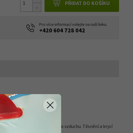
PŘIDAT DO KOŠÍKU
Pro více informací volejte na naší linku.
+420 604 728 042
 Alu"
pomocí zdroje stlačeného vzduchu. Těsnění a krycí