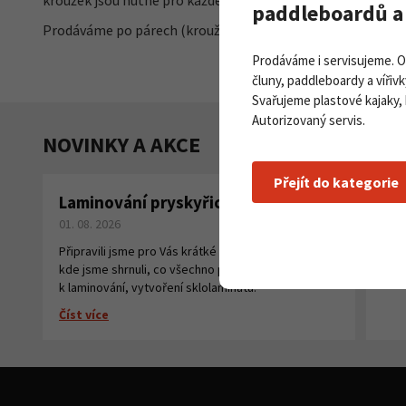
kroužek jsou nutné pro každé náplnění zásobníku.
paddleboardů a 
Prodáváme po párech (kroužek a destička).
Prodáváme i servisujeme. 
čluny, paddleboardy a vířivk
Svařujeme plastové kajaky,
Autorizovaný servis.
NOVINKY A AKCE
Přejít do kategorie
Laminování pryskyřicí a tkaninou
Pa
01. 08. 2026
na
27. 
Připravili jsme pro Vás krátké instruktážní video,
kde jsme shrnuli, co všechno potřebujete
Číst
k laminování, vytvoření sklolaminátu.
Číst více