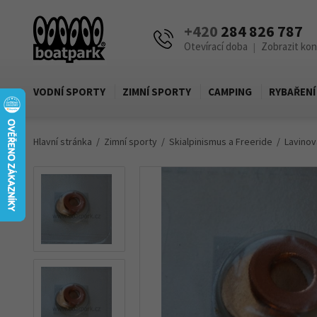
+420
284 826 787
Otevírací doba
Zobrazit ko
|
VODNÍ SPORTY
ZIMNÍ SPORTY
CAMPING
RYBAŘENÍ
Hlavní stránka
Zimní sporty
Skialpinismus a Freeride
Lavinov