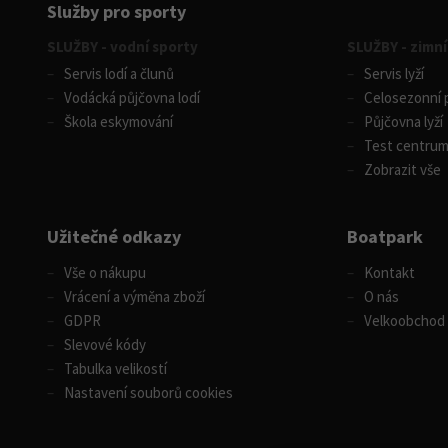
Služby pro sporty
SLUŽBY - vodní sporty
SLUŽBY - zimní
Servis lodí a člunů
Servis lyží
Vodácká půjčovna lodí
Celosezonní p
Škola eskymování
Půjčovna lyží
Test centru
Zobrazit vše
Užitečné odkazy
Boatpark
Vše o nákupu
Kontakt
Vrácení a výměna zboží
O nás
GDPR
Velkoobchod
Slevové kódy
Tabulka velikostí
Nastavení souborů cookies