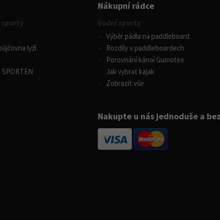
Nákupní rádce
 sporty
Vodní sporty
Výběr pádla na paddleboard
ůjčovna lyží
Rozdíly v paddleboardech
Porovnání kánoí Gumotex
m SPORTEN
Jak vybrat kajak
Zobrazit vše
Nakupte u nás jednoduše a be