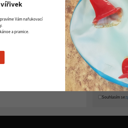
vířivek
Opravíme Vám nafukovací
y.
 kánoe a pramice.
Zobrazit všechny novinky
PŘI
Získej
ddleboardy Viking nově v naší
Přihla
bídce
06. 2026
 více
Souhlasím se
z