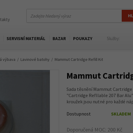
H
ntakty
SERVISNÍ MATERIÁL
BAZAR
POUKAZY
Služby:
á výbava
Lavinové batohy
Mammut Cartridge Refill Kit
Mammut Cartridge
Sada těsnění Mammut Cartridge R
"Cartridge Refllable 207 Bar Alu
kroužek jsou nutné pro každé ná
Dostupnost
SKLADEM
Doporučená MOC: 200 Kč