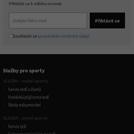
Přihlašte se k odběru novinek.
Souhlasím se
zpracováním osobních údajů
Služby pro sporty
SLUŽBY - vodní sporty
Servis lodí a člunů
Vodácká půjčovna lodí
Škola eskymování
SLUŽBY - zimní sporty
Servis lyží