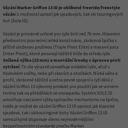
Vázání Marker Griffon 13 ID je oblíbené freeride/freestyle
vázán
í s možností upnutí jak sjezdových, tak ski touringových
bot (Sole.ID).
Vázání je primárně určené pro lyže širší než 76 mm. Hlavními
přednostmi jsou velmi lehká konstrukce, zkrácená špička s
příčně uloženou pružinou (Triple Pivot Elite) a masivní pata
(Inter Pivot), které posunují těžiště blíže do středu lyže.
Snížená výška (22 mm) a montážní šrouby s úpravou proti
vytržení
. To vše výrazně usnadňuje ovládání lyže, ať už v
hlubokém sněhu, nebo při skocích a otočkách. Nízká váha a
profil, zkrácené těžiště a extra pevné spojení s lyží dělá z
vázání Griffon 13 výkonný produkt pro použití jak ve volném
terénu tak na překážkách ve snowparku. Systém SOLE.ID
umožňuje nastavení výšky upínacího mechanismu na špičce,
takže je možné do vázání Griffon 13 ID upnout jak klasické
sjezdové, tak i skitouringové boty. Vázání Griffon 13 ID
samozřejmě disponuje všemi nejmodernějšími
bezpečnostními standardy značky Marker.