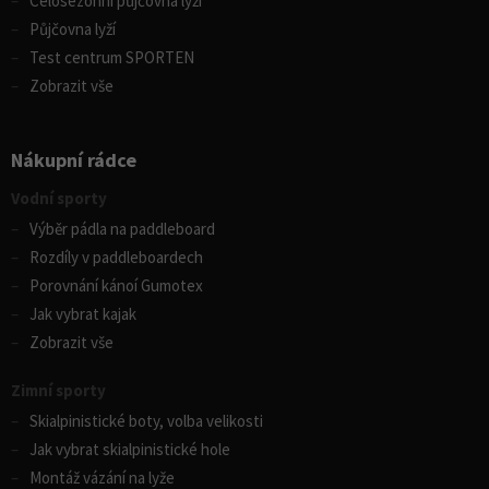
Celosezonní půjčovna lyží
Půjčovna lyží
Test centrum SPORTEN
Zobrazit vše
Nákupní rádce
Vodní sporty
Výběr pádla na paddleboard
Rozdíly v paddleboardech
Porovnání kánoí Gumotex
Jak vybrat kajak
Zobrazit vše
Zimní sporty
Skialpinistické boty, volba velikosti
Jak vybrat skialpinistické hole
Montáž vázání na lyže