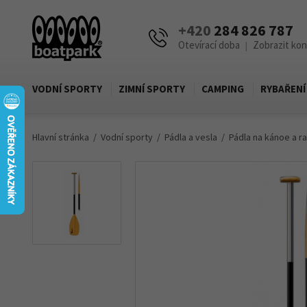
+420
284 826 787
Otevírací doba
Zobrazit ko
|
VODNÍ SPORTY
ZIMNÍ SPORTY
CAMPING
RYBAŘENÍ
Hlavní stránka
Vodní sporty
Pádla a vesla
Pádla na kánoe a ra