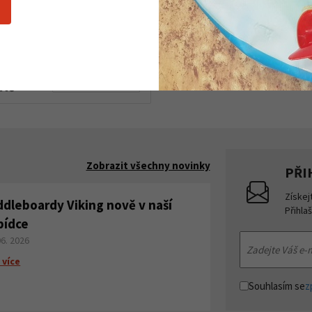
e Gumotex Palava 400
le varianty
Detail produktu
 Kč
Zobrazit všechny novinky
PŘI
Získej
ddleboardy Viking nově v naší
Přihla
bídce
06. 2026
 více
Souhlasím se
z