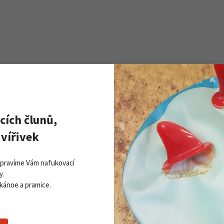
cích člunů,
DOPRAVA
ZDARMA
vířivek
Opravíme Vám nafukovací
y.
 kánoe a pramice.