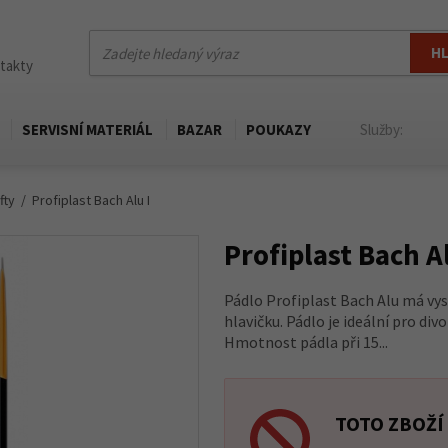
H
ntakty
SERVISNÍ MATERIÁL
BAZAR
POUKAZY
Služby:
fty
Profiplast Bach Alu I
Profiplast Bach Al
Pádlo Profiplast Bach Alu má vys
hlavičku. Pádlo je ideální pro di
Hmotnost pádla při 15...
TOTO ZBOŽÍ