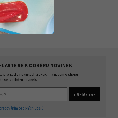
HLASTE SE K ODBĚRU NOVINEK
te přehled o novinkách a akcích na našem e-shopu.
šte se k odběru novinek.
pracováním osobních údajů