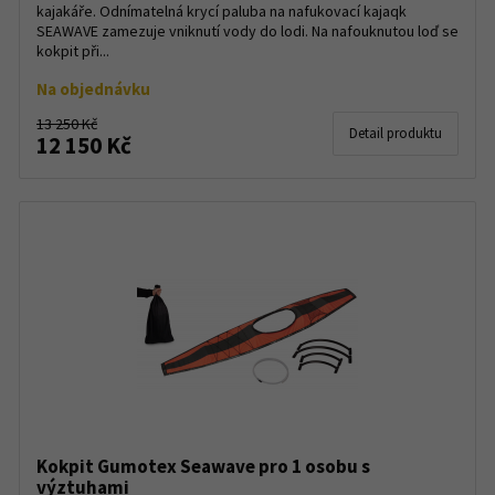
kajakáře. Odnímatelná krycí paluba na nafukovací kajaqk
SEAWAVE zamezuje vniknutí vody do lodi. Na nafouknutou loď se
kokpit při...
Na objednávku
13 250 Kč
Detail produktu
12 150 Kč
Kokpit Gumotex Seawave pro 1 osobu s
výztuhami