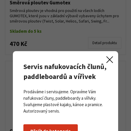
Směrová ploutev Gumotex
Směrová ploutev je vhodná pro použití na všech lodích
GUMOTEX, které jsou v základní výbavě vybaveny úchytem pro
směrovou ploutev (Twist, Solar, Helios, Safari, Swing, Fr...
Skladem do 5 ks
470 Kč
Detail produktu
Servis nafukovacích člunů,
paddleboardů a vířivek
Prodáváme i servisujeme. Opravíme Vám
nafukovací čluny, paddleboardy a vířivky.
Svařujeme plastové kajaky, kánoe a pramice.
Autorizovaný servis.