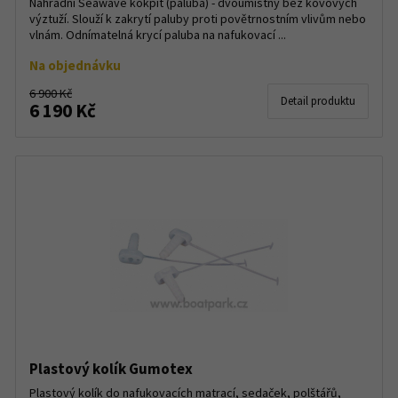
Náhradní Seawave kokpit (paluba) - dvoumístný bez kovových
výztuží. Slouží k zakrytí paluby proti povětrnostním vlivům nebo
vlnám. Odnímatelná krycí paluba na nafukovací ...
Na objednávku
6 900 Kč
Detail produktu
6 190 Kč
Plastový kolík Gumotex
Plastový kolík do nafukovacích matrací, sedaček, polštářů,