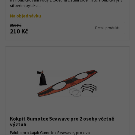
Na houbičkování vody z lodě, na čištění lodě ...atd. Houbička je v
síťovém pytlíku....
Na objednávku
250 Kč
Detail produktu
210 Kč
Kokpit Gumotex Seawave pro 2 osoby včetně
výztuh
Paluba pro kajak Gumotex Seawave, pro dva