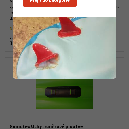
Gumotex kormidlo Seawave
Přejít do kategorie
Kormidlo vám zpříjemní a usnadní výlet se seakajakem. Pomůže
vám manévrovat a zatáčet i s mořským kajakem. Můžete si
dovolit zblízka obdivovat krásy členitého pobřeží. Na...
Na objednávku
8 100 Kč
Detail produktu
7 900 Kč
Gumotex Úchyt směrové ploutve