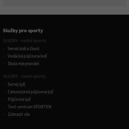
Služby pro sporty
SLUŽBY - vodní sporty
Servis lodí a člunů
Vodácká půjčovna lodí
Škola eskymování
SLUŽBY - zimní sporty
Servis lyží
Celosezonní půjčovna lyží
Půjčovna lyží
Test centrum SPORTEN
Zobrazit vše