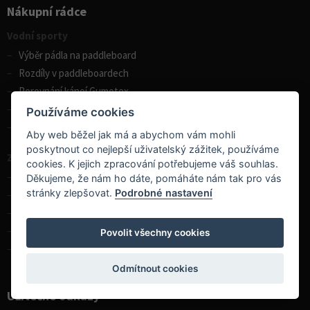
Nákupní rádce
Vodní sporty
Výběr pádla na paddleboard
Rozdíly v paddleboardech
Porovnání kánoí Gumotex
Jak vybrat kajak
Používáme cookies
Zobrazit vše
Aby web běžel jak má a abychom vám mohli
poskytnout co nejlepší uživatelský zážitek, používáme
Zimní sporty
cookies. K jejich zpracování potřebujeme váš souhlas.
Skialpinistické boty, volba velikosti
Děkujeme, že nám ho dáte, pomáháte nám tak pro vás
stránky zlepšovat.
Podrobné nastavení
Jak vybrat skialpinistické hole
Montáž vázání na lyže
Proč si koupit backcountry běžky
Povolit všechny cookies
Zobrazit vše
Odmítnout cookies
Užitečné odkazy