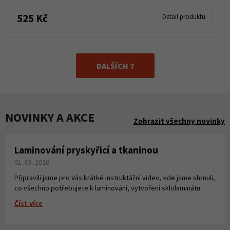
525 Kč
Detail produktu
DALŠÍCH 7
NOVINKY A AKCE
Zobrazit všechny novinky
Laminování pryskyřicí a tkaninou
01. 08. 2026
Připravili jsme pro Vás krátké instruktážní video, kde jsme shrnuli,
co všechno potřebujete k laminování, vytvoření sklolaminátu.
Číst více