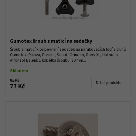
Gumotex šroub s maticí na sedačky
Šroub s maticí k připevnění sedaček na nafukovacích lodí a člunů
Gumotex (Palava, Baraka, Scout, Orinoco, Ruby XL, Halibut a
Alfonso) Balení: 1 ksDélka šroubu: 30 mm...
Skladem
81 Kč
Detail produktu
77 Kč