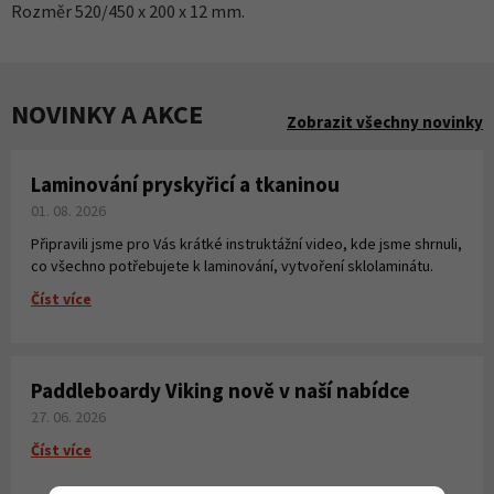
Rozměr 520/450 x 200 x 12 mm.
NOVINKY A AKCE
Zobrazit všechny novinky
Laminování pryskyřicí a tkaninou
01. 08. 2026
Připravili jsme pro Vás krátké instruktážní video, kde jsme shrnuli,
co všechno potřebujete k laminování, vytvoření sklolaminátu.
Číst více
Paddleboardy Viking nově v naší nabídce
27. 06. 2026
Číst více