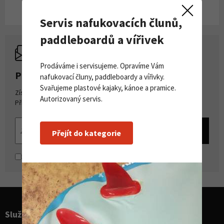
Servis nafukovacích člunů,
paddleboardů a vířivek
Prodáváme i servisujeme. Opravíme Vám
PŘIHLASTE SE K ODBĚRU NOVINEK
nafukovací čluny, paddleboardy a vířivky.
Svařujeme plastové kajaky, kánoe a pramice.
Získejte přehled o novinkách a akcích na našem e-shopu.
Autorizovaný servis.
Přihlašte se k odběru novinek.
Přejít do kategorie
Souhlasím se
zpracováním osobních údajů
Služby pro sporty