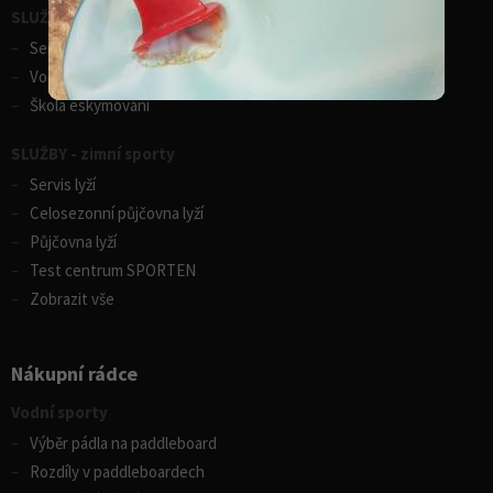
SLUŽBY - vodní sporty
Servis lodí a člunů
Vodácká půjčovna lodí
Škola eskymování
SLUŽBY - zimní sporty
Servis lyží
Celosezonní půjčovna lyží
Půjčovna lyží
Test centrum SPORTEN
Zobrazit vše
Nákupní rádce
Vodní sporty
Výběr pádla na paddleboard
Rozdíly v paddleboardech