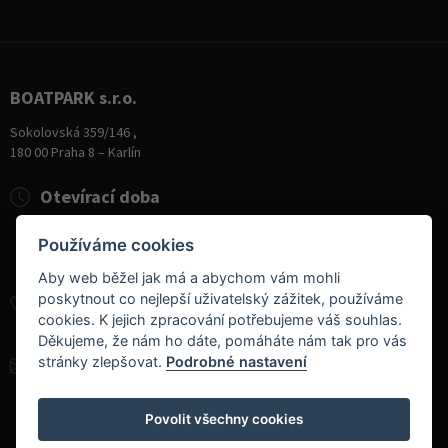
BOATPARK s.r.o.
Sokolovská 359/146 ,
180 00 Praha 8 – Karlín
Otevírací doba
Pondělí
8:00 - 19:00
Používáme cookies
Úterý - Pátek
10:00 - 19:00
Sobota
9:00 - 14:00
Aby web běžel jak má a abychom vám mohli
poskytnout co nejlepší uživatelský zážitek, používáme
+420 284 826 787
cookies. K jejich zpracování potřebujeme váš souhlas.
+420 604 728 042
Děkujeme, že nám ho dáte, pomáháte nám tak pro vás
stránky zlepšovat.
Podrobné nastavení
info@boatpark.cz
www.boatpark.cz
,
www.boatpark.eu
Povolit všechny cookies