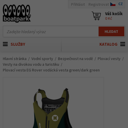
CZ
Přihlásit
Registrovat
Váš košík
0 Kč
HLEDAT
SLUŽBY
KATALOG
Hlavní stránka
Vodní sporty
Bezpečnost na vodě
Plovací vesty
Vesty na divokou vodu a turistiku
Plovací vesta EG Rover vodácká vesta green/dark green