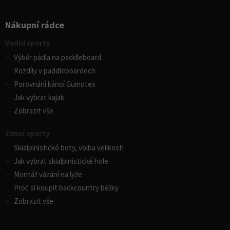
Nákupní rádce
Vodní sporty
Výběr pádla na paddleboard
Rozdíly v paddleboardech
Porovnání kánoí Gumotex
Jak vybrat kajak
Zobrazit vše
Zimní sporty
Skialpinistické boty, volba velikosti
Jak vybrat skialpinistické hole
Montáž vázání na lyže
Proč si koupit backcountry běžky
Zobrazit vše