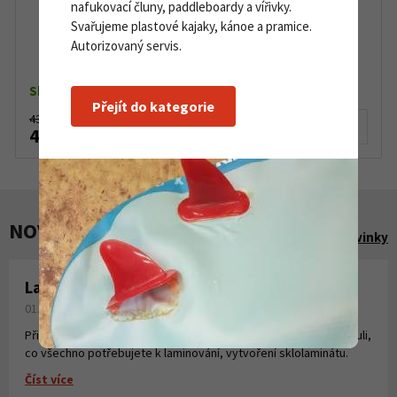
nafukovací čluny, paddleboardy a vířivky.
Svařujeme plastové kajaky, kánoe a pramice.
Nafukovací kánoe WTX Rapid Tramp pro 2 až 4
Autorizovaný servis.
osoby
Skladem dle varianty
Přejít do kategorie
43 360 Kč
Detail produktu
42 800 Kč
NOVINKY A AKCE
Zobrazit všechny novinky
Laminování pryskyřicí a tkaninou
01. 08. 2026
Připravili jsme pro Vás krátké instruktážní video, kde jsme shrnuli,
co všechno potřebujete k laminování, vytvoření sklolaminátu.
Číst více