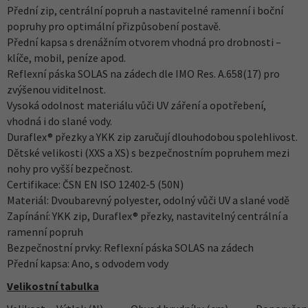
Přední zip, centrální popruh a nastavitelné ramenní i boční
popruhy pro optimální přizpůsobení postavě.
Přední kapsa s drenážním otvorem vhodná pro drobnosti –
klíče, mobil, peníze apod.
Reflexní páska SOLAS na zádech dle IMO Res. A.658(17) pro
zvýšenou viditelnost.
Vysoká odolnost materiálu vůči UV záření a opotřebení,
vhodná i do slané vody.
Duraflex® přezky a YKK zip zaručují dlouhodobou spolehlivost.
Dětské velikosti (XXS a XS) s bezpečnostním popruhem mezi
nohy pro vyšší bezpečnost.
Certifikace: ČSN EN ISO 12402-5 (50N)
Materiál: Dvoubarevný polyester, odolný vůči UV a slané vodě
Zapínání: YKK zip, Duraflex® přezky, nastavitelný centrální a
ramenní popruh
Bezpečnostní prvky: Reflexní páska SOLAS na zádech
Přední kapsa: Ano, s odvodem vody
Velikostní tabulka