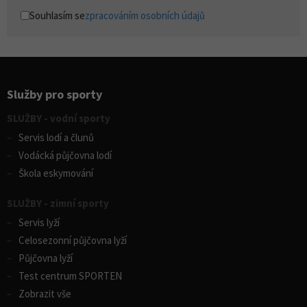
Souhlasím se
zpracováním osobních údajů
Služby pro sporty
SLUŽBY - vodní sporty
Servis lodí a člunů
Vodácká půjčovna lodí
Škola eskymování
SLUŽBY - zimní sporty
Servis lyží
Celosezonní půjčovna lyží
Půjčovna lyží
Test centrum SPORTEN
Zobrazit vše