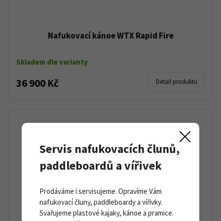
Nafukovací kánoe WTX Rapid Fire
Skladem dle varianty
36 900 Kč
Detail produktu
Servis nafukovacích člunů,
paddleboardů a vířivek
Prodáváme i servisujeme. Opravíme Vám
nafukovací čluny, paddleboardy a vířivky.
Svařujeme plastové kajaky, kánoe a pramice.