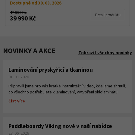
Dostupné od 30. 08. 2026
47 990 Kč
Detail produktu
39 990 Kč
NOVINKY A AKCE
Zobrazit všechny novinky
Laminování pryskyřicí a tkaninou
01. 08. 2026
Připravili jsme pro Vás krátké instruktážní video, kde jsme shrnuli,
co všechno potřebujete k laminování, vytvoření sklolaminátu.
Číst více
Paddleboardy Viking nově v naší nabídce
27. 06. 2026