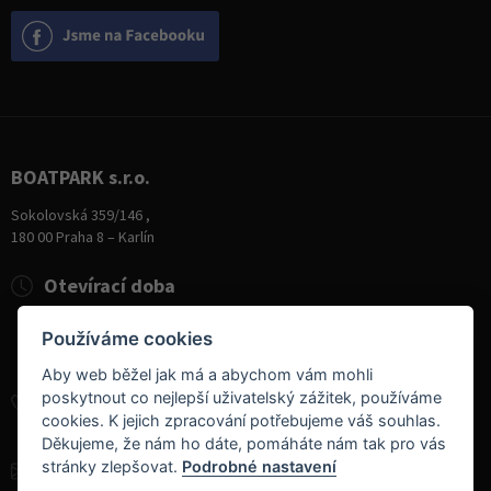
BOATPARK s.r.o.
Sokolovská 359/146 ,
180 00 Praha 8 – Karlín
Otevírací doba
Pondělí
8:00 - 19:00
Používáme cookies
Úterý - Pátek
10:00 - 19:00
Sobota
9:00 - 14:00
Aby web běžel jak má a abychom vám mohli
poskytnout co nejlepší uživatelský zážitek, používáme
+420 284 826 787
cookies. K jejich zpracování potřebujeme váš souhlas.
+420 604 728 042
Děkujeme, že nám ho dáte, pomáháte nám tak pro vás
stránky zlepšovat.
Podrobné nastavení
info@boatpark.cz