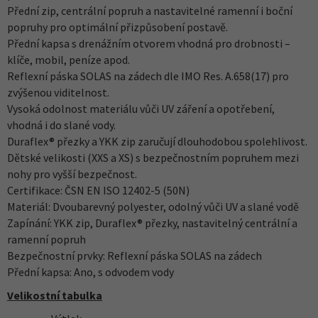
Přední zip, centrální popruh a nastavitelné ramenní i boční
popruhy pro optimální přizpůsobení postavě.
Přední kapsa s drenážním otvorem vhodná pro drobnosti –
klíče, mobil, peníze apod.
Reflexní páska SOLAS na zádech dle IMO Res. A.658(17) pro
zvýšenou viditelnost.
Vysoká odolnost materiálu vůči UV záření a opotřebení,
vhodná i do slané vody.
Duraflex® přezky a YKK zip zaručují dlouhodobou spolehlivost.
Dětské velikosti (XXS a XS) s bezpečnostním popruhem mezi
nohy pro vyšší bezpečnost.
Certifikace: ČSN EN ISO 12402-5 (50N)
Materiál: Dvoubarevný polyester, odolný vůči UV a slané vodě
Zapínání: YKK zip, Duraflex® přezky, nastavitelný centrální a
ramenní popruh
Bezpečnostní prvky: Reflexní páska SOLAS na zádech
Přední kapsa: Ano, s odvodem vody
Velikostní tabulka