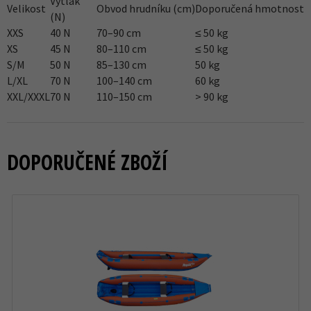
Výtlak
Velikost
Obvod hrudníku (cm)
Doporučená hmotnost
(N)
XXS
40 N
70–90 cm
≤ 50 kg
XS
45 N
80–110 cm
≤ 50 kg
S/M
50 N
85–130 cm
50 kg
L/XL
70 N
100–140 cm
60 kg
XXL/XXXL
70 N
110–150 cm
> 90 kg
DOPORUČENÉ ZBOŽÍ