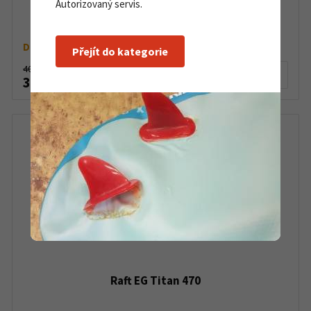
Autorizovaný servis.
Raft EG Titan 420
Dostupné od 30. 08. 2026
Přejít do kategorie
40 790 Kč
Detail produktu
33 990 Kč
Raft EG Titan 470