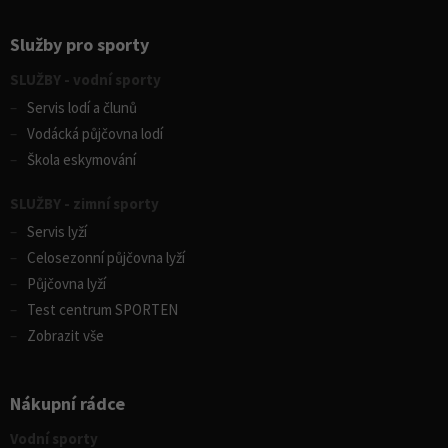
Služby pro sporty
SLUŽBY - vodní sporty
Servis lodí a člunů
Vodácká půjčovna lodí
Škola eskymování
SLUŽBY - zimní sporty
Servis lyží
Celosezonní půjčovna lyží
Půjčovna lyží
Test centrum SPORTEN
Zobrazit vše
Nákupní rádce
Vodní sporty