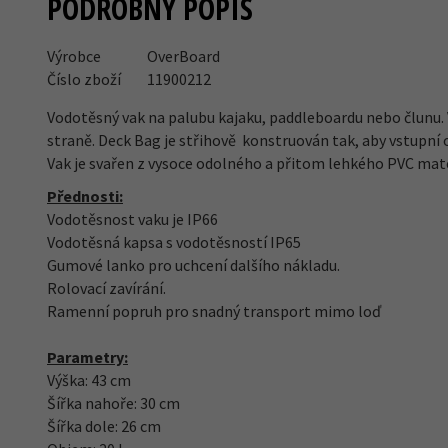
PODROBNÝ POPIS
Výrobce
OverBoard
Číslo zboží
11900212
Vodotěsný vak na palubu kajaku, paddleboardu nebo člunu. 
Další 4
straně. Deck Bag je střihově konstruován tak, aby vstupní 
Vak je svařen z vysoce odolného a přitom lehkého PVC mat
Přednosti:
Vodotěsnost vaku je IP66
Vodotěsná kapsa s vodotěsností IP65
Gumové lanko pro uchcení dalšího nákladu.
Rolovací zavírání.
Ramenní popruh pro snadný transport mimo loď
Parametry:
Výška: 43 cm
Šířka nahoře: 30 cm
Šířka dole: 26 cm