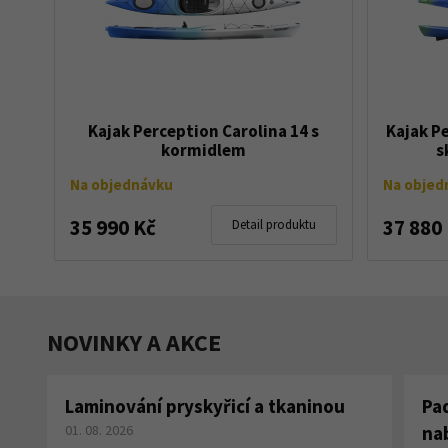
Kajak Perception Carolina 14 s
Kajak P
kormidlem
s
Na objednávku
Na objed
35 990 Kč
37 880
Detail produktu
NOVINKY A AKCE
Laminování pryskyřicí a tkaninou
Pa
01. 08. 2026
na