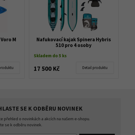
r Voro M
Nafukovací kajak Spinera Hybris
510 pro 4 osoby
Skladem do 5 ks
17 500 Kč
produktu
Detail produktu
HLASTE SE K ODBĚRU NOVINEK
te přehled o novinkách a akcích na našem e-shopu.
šte se k odběru novinek.