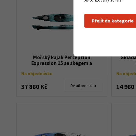
Přejít do kategorie
Mořský kajak Perception
Skláda
Expression 15 se skegem a
kormidlem
Na objednávku
Na objed
37 880 Kč
14 980
Detail produktu