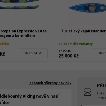
erception Expression 14 se
Turistický kajak Islande
kegem a kormidlem
návku
Skladem dle varianty
27 250 Kč
 Kč
Detail produktu
Detail 
25 600 Kč
Zobrazit všechny novinky
PŘI
Získej
ddleboardy Viking nově v naší
Přihla
bídce