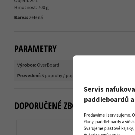
Objem: 20 L
Hmotnost: 700 g
Barva:
zelená
PARAMETRY
Výrobce:
OverBoard
Provedení:
S popruhy / popruhem
Servis nafukova
paddleboardů a 
DOPORUČENÉ ZBOŽÍ
Prodáváme i servisujeme. 
čluny, paddleboardy a vířivk
Svařujeme plastové kajaky,
Autorizovaný servis.