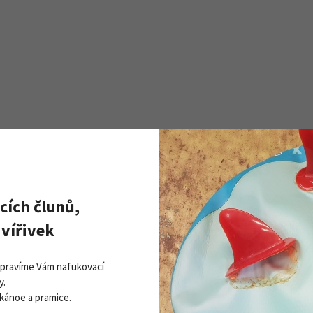
Objem:
13 - 40 L
cích člunů,
vířivek
Opravíme Vám nafukovací
y.
 kánoe a pramice.