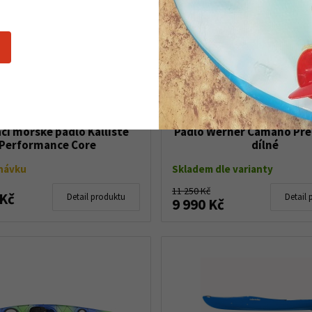
cí mořské pádlo Kalliste
Pádlo Werner Camano Pr
Performance Core
dílné
návku
Skladem dle varianty
11 250 Kč
 Kč
Detail produktu
Detail 
9 990 Kč