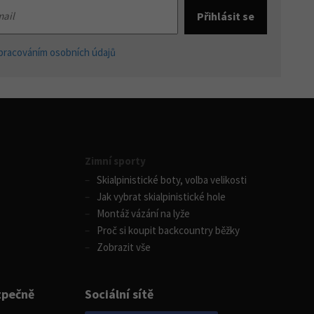
pracováním osobních údajů
Zimní sporty
Skialpinistické boty, volba velikosti
Jak vybrat skialpinistické hole
Montáž vázání na lyže
Proč si koupit backcountry běžky
Zobrazit vše
zpečně
Sociální sítě