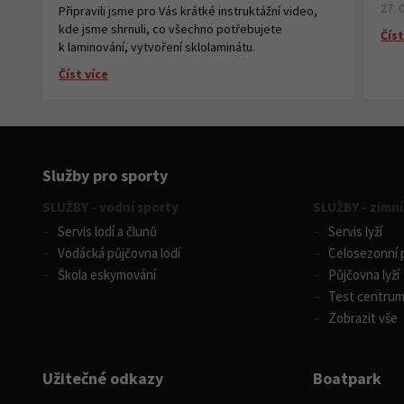
27. 
Připravili jsme pro Vás krátké instruktážní video,
kde jsme shrnuli, co všechno potřebujete
Číst
k laminování, vytvoření sklolaminátu.
Číst více
Služby pro sporty
SLUŽBY - vodní sporty
SLUŽBY - zimní
Servis lodí a člunů
Servis lyží
Vodácká půjčovna lodí
Celosezonní p
Škola eskymování
Půjčovna lyží
Test centru
Zobrazit vše
Užitečné odkazy
Boatpark