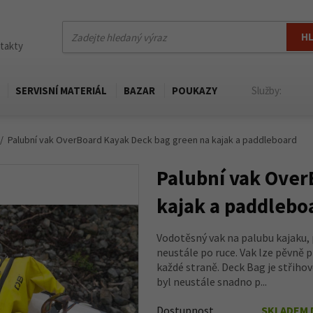
H
ntakty
SERVISNÍ MATERIÁL
BAZAR
POUKAZY
Služby:
Palubní vak OverBoard Kayak Deck bag green na kajak a paddleboard
Palubní vak Over
kajak a paddlebo
Vodotěsný vak na palubu kajaku,
neustále po ruce. Vak lze pěvně 
každé straně. Deck Bag je střiho
byl neustále snadno p...
Dostupnost
SKLADEM 