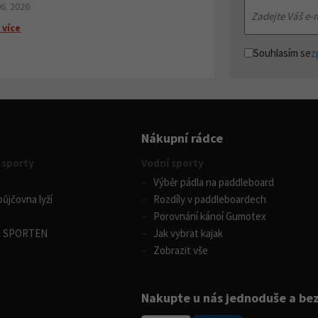
06. 2026
 více
Souhlasím se
z
Nákupní rádce
 sporty
Vodní sporty
Výběr pádla na paddleboard
ůjčovna lyží
Rozdíly v paddleboardech
Porovnání kánoí Gumotex
m SPORTEN
Jak vybrat kajak
Zobrazit vše
Nakupte u nás jednoduše a be