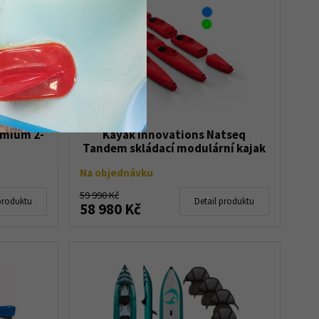
Novinka
emium 2-
Kayak Innovations Natseq
Tandem skládací modulární kajak
Na objednávku
59 990 Kč
produktu
Detail produktu
58 980 Kč