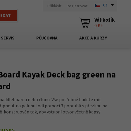
CZ
Přihlásit
Registrovat
LEDAT
Váš košík
0 Kč
SERVIS
PŮJČOVNA
AKCE A KURZY
Board Kayak Deck bag green na
ard
 paddleboardu nebo člunu. Vše potřebné budete mít
připnout na palubu lodi pomocí 3 popruhů s přezkou na
vě konstruován tak, aby vstupní otvor včetně kapsy
DO 5 KS