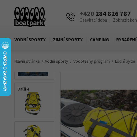
+420
284 826 787
Otevírací doba
Zobrazit ko
|
VODNÍ SPORTY
ZIMNÍ SPORTY
CAMPING
RYBAŘENÍ
Hlavní stránka
Vodní sporty
Vodotěsný program
Lodní pytle
Další 4