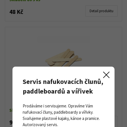
48 Kč
Detail produktu
Servis nafukovacích člunů,
paddleboardů a vířivek
Dřevěná špachtle, míchátko 5 ks
Prodáváme i servisujeme. Opravíme Vám
Skladem
nafukovací čluny, paddleboardy a vířivky.
Svařujeme plastové kajaky, kánoe a pramice.
9 Kč
Detail produktu
Autorizovaný servis.