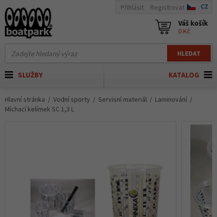
CZ
Přihlásit
Registrovat
Váš košík
0 Kč
HLEDAT
SLUŽBY
KATALOG
Hlavní stránka
Vodní sporty
Servisní materiál
Laminování
Míchací kelímek SC 1,3 L