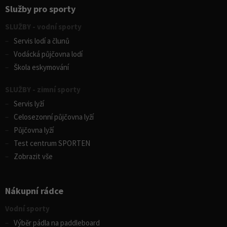
Služby pro sporty
SLUŽBY - vodní sporty
Servis lodí a člunů
Vodácká půjčovna lodí
Škola eskymování
SLUŽBY - zimní sporty
Servis lyží
Celosezonní půjčovna lyží
Půjčovna lyží
Test centrum SPORTEN
Zobrazit vše
Nákupní rádce
Vodní sporty
Výběr pádla na paddleboard