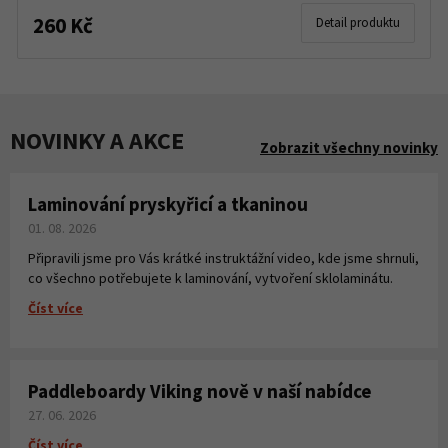
260 Kč
Detail produktu
NOVINKY A AKCE
Zobrazit všechny novinky
Laminování pryskyřicí a tkaninou
01. 08. 2026
Připravili jsme pro Vás krátké instruktážní video, kde jsme shrnuli,
co všechno potřebujete k laminování, vytvoření sklolaminátu.
Číst více
Paddleboardy Viking nově v naší nabídce
27. 06. 2026
Číst více