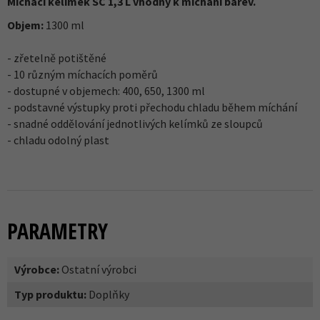
Míchací kelímek SC 1,3 L vhodný k míchání barev.
Objem:
1300 ml
- zřetelně potištěné
- 10 různým míchacích poměrů
- dostupné v objemech: 400, 650, 1300 ml
- podstavné výstupky proti přechodu chladu během míchání
- snadné oddělování jednotlivých kelímků ze sloupců
- chladu odolný plast
PARAMETRY
Výrobce:
Ostatní výrobci
Typ produktu:
Doplňky