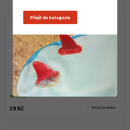
Přejít do kategorie
Štětec dřevěný plochý 1,5
Skladem
19 Kč
Detail produktu