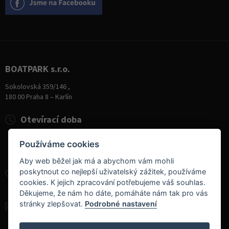
BOATPARK s.r.o.
Sokolovská 359/146 ,
180 00 Praha 8 – Karlín
Otevírací doba
Pondělí
8:00 - 19:00
Používáme cookies
Úterý - Pátek
10:00 - 19:00
Sobota
9:00 - 14:00
Aby web běžel jak má a abychom vám mohli
poskytnout co nejlepší uživatelský zážitek, používáme
+420 284 826 787
cookies. K jejich zpracování potřebujeme váš souhlas.
+420 604 728 042
Děkujeme, že nám ho dáte, pomáháte nám tak pro vás
stránky zlepšovat.
Podrobné nastavení
info@boatpark.cz
www.boatpark.cz
,
www.boatpark.eu