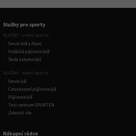
Služby pro sporty
SLUŽBY - vodní sporty
Servis lodí a člunů
Vodácká půjčovna lodí
Škola eskymování
SLUŽBY - zimní sporty
Servis lyží
Celosezonní půjčovna lyží
Půjčovna lyží
Test centrum SPORTEN
Zobrazit vše
Nákupní rádce