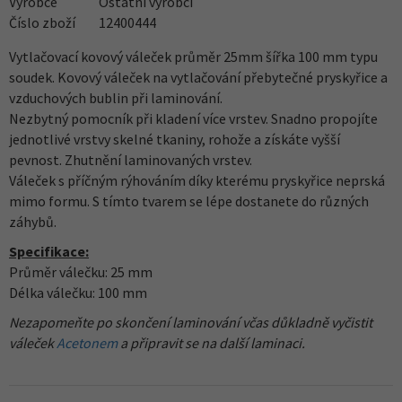
Výrobce
Ostatní výrobci
Číslo zboží
12400444
Vytlačovací kovový váleček průměr 25mm šířka 100 mm typu
soudek. Kovový váleček na vytlačování přebytečné pryskyřice a
vzduchových bublin při laminování.
Nezbytný pomocník při kladení více vrstev. Snadno propojíte
jednotlivé vrstvy skelné tkaniny, rohože a získáte vyšší
pevnost. Zhutnění laminovaných vrstev.
Váleček s příčným rýhováním díky kterému pryskyřice neprská
mimo formu. S tímto tvarem se lépe dostanete do různých
záhybů.
Specifikace:
Průměr válečku: 25 mm
Délka válečku: 100 mm
Nezapomeňte po skončení laminování včas důkladně vyčistit
váleček
Acetonem
a připravit se na další laminaci.