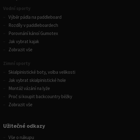
Vodní sporty
Výběr pádla na paddleboard
Rozdíly v paddleboardech
Porovnání kánoí Gumotex
Jak vybrat kajak
Zobrazit vše
Zimní sporty
Skialpinistické boty, volba velikosti
Jak vybrat skialpinistické hole
Montáž vázání na lyže
Proč si koupit backcountry běžky
Zobrazit vše
Užitečné odkazy
Vše o nákupu