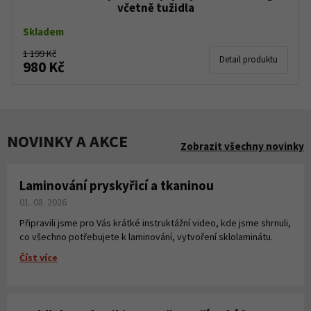
včetně tužidla
Skladem
1 199 Kč
Detail produktu
980 Kč
NOVINKY A AKCE
Zobrazit všechny novinky
Laminování pryskyřicí a tkaninou
01. 08. 2026
Připravili jsme pro Vás krátké instruktážní video, kde jsme shrnuli,
co všechno potřebujete k laminování, vytvoření sklolaminátu.
Číst více