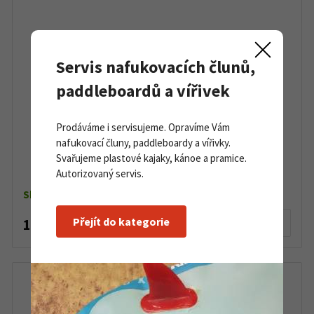
Servis nafukovacích člunů,
paddleboardů a vířivek
Prodáváme i servisujeme. Opravíme Vám
nafukovací čluny, paddleboardy a vířivky.
Strhávací tkanina 83 g/m2 balení 1 m2
Svařujeme plastové kajaky, kánoe a pramice.
Autorizovaný servis.
Skladem
Přejít do kategorie
160 Kč
Detail produktu