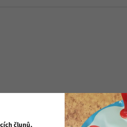
cích člunů,