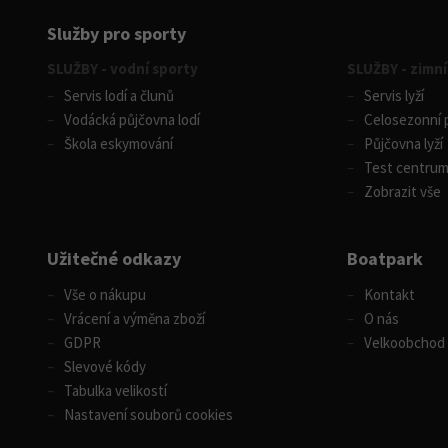
Služby pro sporty
SLUŽBY - vodní sporty
SLUŽBY - zimní
Servis lodí a člunů
Servis lyží
Vodácká půjčovna lodí
Celosezonní p
Škola eskymování
Půjčovna lyží
Test centru
Zobrazit vše
Užitečné odkazy
Boatpark
Vše o nákupu
Kontakt
Vrácení a výměna zboží
O nás
GDPR
Velkoobchod
Slevové kódy
Tabulka velikostí
Nastavení souborů cookies