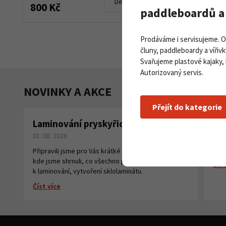
Detail produktu
800 Kč
paddleboardů a 
Prodáváme i servisujeme. 
čluny, paddleboardy a vířivk
Svařujeme plastové kajaky,
Autorizovaný servis.
NOVINKY A AKCE
Přejít do kategorie
Laminování pryskyřicí a tkaninou
Pa
01. 08. 2026
na
27. 
Připravili jsme pro Vás krátké instruktážní video,
kde jsme shrnuli, co všechno potřebujete
Číst
k laminování, vytvoření sklolaminátu.
Číst více