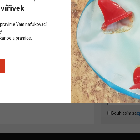
vířivek
Opravíme Vám nafukovací
y.
 kánoe a pramice.
Zobrazit všechny novinky
PŘI
Získej
ddleboardy Viking nově v naší
Přihla
bídce
06. 2026
 více
Souhlasím se
z