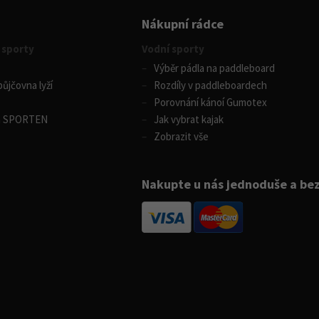
Nákupní rádce
 sporty
Vodní sporty
Výběr pádla na paddleboard
ůjčovna lyží
Rozdíly v paddleboardech
Porovnání kánoí Gumotex
m SPORTEN
Jak vybrat kajak
Zobrazit vše
Nakupte u nás jednoduše a be