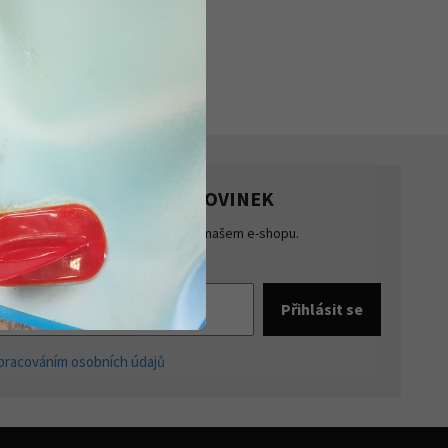
HLASTE SE K ODBĚRU NOVINEK
te přehled o novinkách a akcích na našem e-shopu.
šte se k odběru novinek.
pracováním osobních údajů