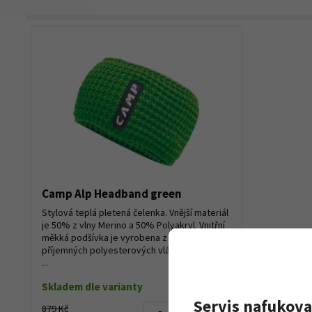
Camp Alp Headband green
Stylová teplá pletená čelenka. Vnější materiál
je 50% z vlny Merino a 50% Polyakryl. Vnitřní
měkká podšívka je vyrobena z velmi
příjemných polyesterových vláken. Čelenka
...
Skladem dle varianty
Servis nafukova
879 Kč