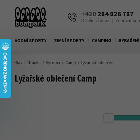
+420
284 826 787
Otevírací doba
Zobrazit ko
|
VODNÍ SPORTY
ZIMNÍ SPORTY
CAMPING
RYBAŘENÍ
Hlavní stránka
Výrobci
Camp
Lyžařské oblečení
Lyžařské oblečení Camp
Cena
Zobrazit produkty pouze skladem
800,-
Kč