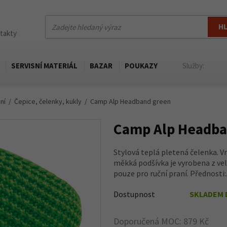
H
ntakty
SERVISNÍ MATERIÁL
BAZAR
POUKAZY
Služby:
ní
Čepice, čelenky, kukly
Camp Alp Headband green
Camp Alp Headba
Stylová teplá pletená čelenka. Vn
měkká podšívka je vyrobena z ve
pouze pro ruční praní. Přednosti:.
Dostupnost
SKLADEM 
Doporučená MOC: 879 Kč