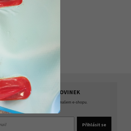
HLASTE SE K ODBĚRU NOVINEK
te přehled o novinkách a akcích na našem e-shopu.
šte se k odběru novinek.