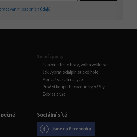
pracováním osobních údajů
Zimní sporty
Skialpinistické boty, volba velikosti
Jak vybrat skialpinistické hole
Montáž vázání na lyže
Proč si koupit backcountry běžky
Zobrazit vše
zpečně
Sociální sítě