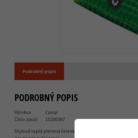
Podrobný popis
PODROBNÝ POPIS
Výrobce
Camp
Číslo zboží
15200387
Stylová teplá pletená čelenka. Vnější materiál je 50% z vl