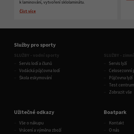
k laminování, vytvoření sklolaminátu.
Číst více
Služby pro sporty
SLUŽBY - vodní sporty
SLUŽBY - zimní
Servis lodí a člunů
Servis lyží
Vodácká půjčovna lodí
Celosezonní p
Škola eskymování
Půjčovna lyží
Test centru
Zobrazit vše
Užitečné odkazy
Boatpark
Vše o nákupu
Kontakt
Vrácení a výměna zboží
O nás