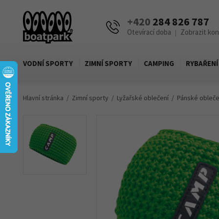
+420
284 826 787
Otevírací doba
Zobrazit ko
|
VODNÍ SPORTY
ZIMNÍ SPORTY
CAMPING
RYBAŘENÍ
Hlavní stránka
Zimní sporty
Lyžařské oblečení
Pánské obleče