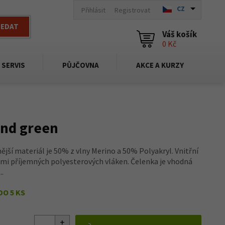
CZ
Přihlásit
Registrovat
LEDAT
Váš košík
0 Kč
SERVIS
PŮJČOVNA
AKCE A KURZY
nd green
ější materiál je 50% z vlny Merino a 50% Polyakryl. Vnitřní
lmi příjemných polyesterových vláken. Čelenka je vhodná
..
DO 5 KS