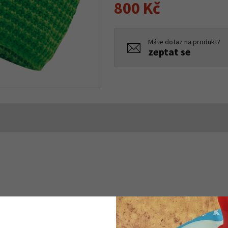
800 Kč
Máte dotaz na produkt?
zeptat se
ny Merino a 50% Polyakryl. Vnitřní měkká podšívka je vyrobena z v