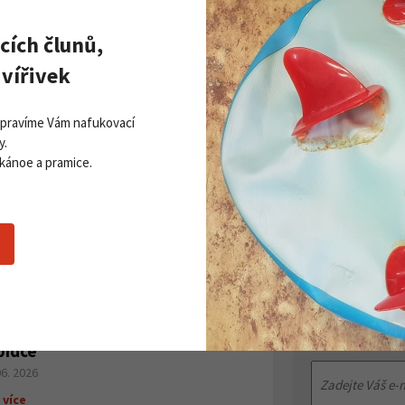
cích člunů,
vířivek
Opravíme Vám nafukovací
y.
 kánoe a pramice.
Zobrazit všechny novinky
PŘI
Získej
ddleboardy Viking nově v naší
Přihla
bídce
06. 2026
 více