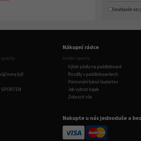
Souhlasím se
z
Nákupní rádce
 sporty
Vodní sporty
Výběr pádla na paddleboard
ůjčovna lyží
Rozdíly v paddleboardech
Porovnání kánoí Gumotex
m SPORTEN
Jak vybrat kajak
Zobrazit vše
Nakupte u nás jednoduše a be