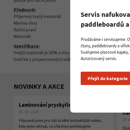
pouze pro ruční praní.
Přednosti:
Servis nafukova
Příjemný teplý materiál
paddleboardů a 
Merino vlna
Ruční praní
Materiál:
Prodáváme i servisujeme. 
čluny, paddleboardy a vířivk
Specifikace:
Svařujeme plastové kajaky,
Vnější materiál je 50% z vlny Merino a 50% Polyakryl
Autorizovaný servis.
Vnitřek z polyesterových vláken.
Přejít do kategorie
NOVINKY A AKCE
Laminování pryskyřicí a tkaninou
Pa
01. 08. 2026
na
27. 
Připravili jsme pro Vás krátké instruktážní video,
kde jsme shrnuli, co všechno potřebujete
Číst