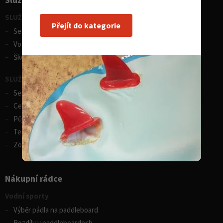
SLUŽBY - vodní sporty
Přejít do kategorie
Servis lodí a člunů
Vodácká půjčovna lodí
Škola eskymování
SLUŽBY - zimní sporty
Servis lyží
Celosezonní půjčovna lyží
Půjčovna lyží
Test centrum SPORTEN
Zobrazit vše
Nákupní rádce
Vodní sporty
Výběr pádla na paddleboard
Rozdíly v paddleboardech