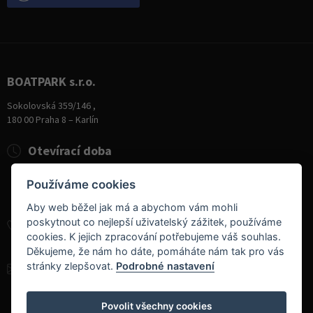
BOATPARK s.r.o.
Sokolovská 359/146 ,
180 00 Praha 8 – Karlín
Otevírací doba
Pondělí
8:00 - 19:00
Používáme cookies
Úterý - Pátek
10:00 - 19:00
Sobota
9:00 - 14:00
Aby web běžel jak má a abychom vám mohli
poskytnout co nejlepší uživatelský zážitek, používáme
+420 284 826 787
cookies. K jejich zpracování potřebujeme váš souhlas.
+420 604 728 042
Děkujeme, že nám ho dáte, pomáháte nám tak pro vás
stránky zlepšovat.
Podrobné nastavení
info@boatpark.cz
www.boatpark.cz
,
www.boatpark.eu
Povolit všechny cookies