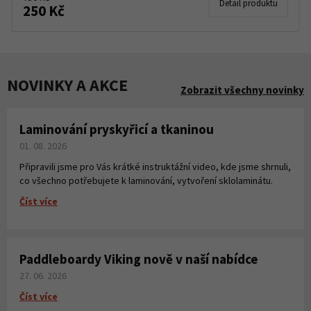
Detail produktu
250 Kč
NOVINKY A AKCE
Zobrazit všechny novinky
Laminování pryskyřicí a tkaninou
01. 08. 2026
Připravili jsme pro Vás krátké instruktážní video, kde jsme shrnuli,
co všechno potřebujete k laminování, vytvoření sklolaminátu.
Číst více
Paddleboardy Viking nově v naší nabídce
27. 06. 2026
Číst více