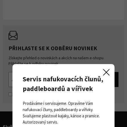
PŘIHLASTE SE K ODBĚRU NOVINEK
Získejte přehled o novinkách a akcích na našem e-shopu.
Přihlašte se k odběru novinek.
Servis nafukovacích člunů,
paddleboardů a vířivek
Souhlasím se
zpracováním osobních údajů
Prodáváme i servisujeme. Opravíme Vám
nafukovací čluny, paddleboardy a vířivky.
Svařujeme plastové kajaky, kánoe a pramice.
Autorizovaný servis.
Služby pro sporty